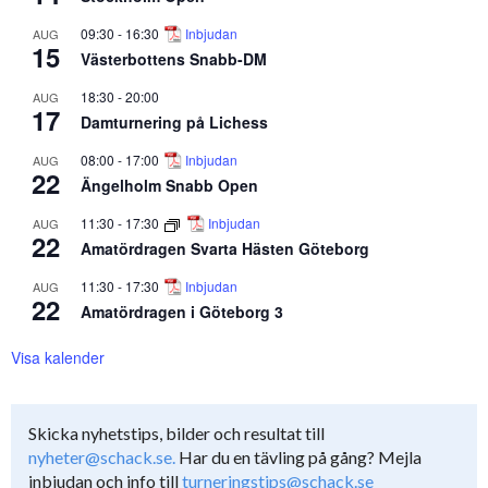
09:30
-
16:30
Inbjudan
AUG
15
Västerbottens Snabb-DM
18:30
-
20:00
AUG
17
Damturnering på Lichess
08:00
-
17:00
Inbjudan
AUG
22
Ängelholm Snabb Open
11:30
-
17:30
Inbjudan
AUG
22
Amatördragen Svarta Hästen Göteborg
11:30
-
17:30
Inbjudan
AUG
22
Amatördragen i Göteborg 3
Visa kalender
Skicka nyhetstips, bilder och resultat till
nyheter@schack.se.
Har du en tävling på gång? Mejla
inbjudan och info till
turneringstips@schack.se