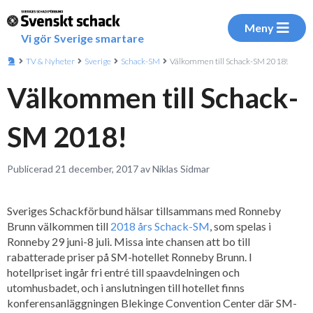
Meny
Vi gör Sverige smartare
TV & Nyheter
Sverige
Schack-SM
Välkommen till Schack-SM 2018!
Välkommen till Schack-
SM 2018!
Publicerad 21 december, 2017 av Niklas Sidmar
Sveriges Schackförbund hälsar tillsammans med Ronneby
Brunn välkommen till
2018 års Schack-SM
, som spelas i
Ronneby 29 juni-8 juli. Missa inte chansen att bo till
rabatterade priser på SM-hotellet Ronneby Brunn. I
hotellpriset ingår fri entré till spaavdelningen och
utomhusbadet, och i anslutningen till hotellet finns
konferensanläggningen Blekinge Convention Center där SM-