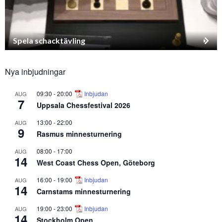
Spela schacktävling
Nya inbjudningar
09:30
-
20:00
Inbjudan
AUG
7
Uppsala Chessfestival 2026
13:00
-
22:00
AUG
9
Rasmus minnesturnering
08:00
-
17:00
AUG
14
West Coast Chess Open, Göteborg
16:00
-
19:00
Inbjudan
AUG
14
Carnstams minnesturnering
19:00
-
23:00
Inbjudan
AUG
14
Stockholm Open