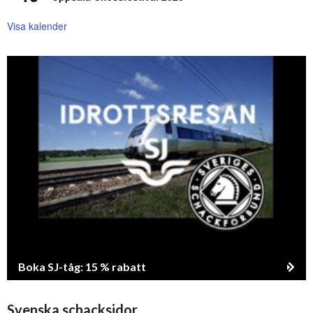
Visa kalender
Boka SJ-tåg: 15 % rabatt
Svenska schacksidor