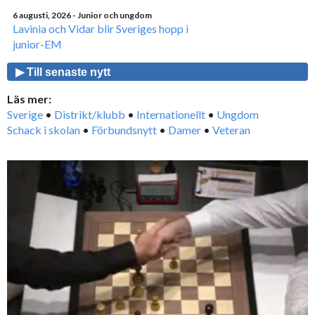
6 augusti, 2026
- Junior och ungdom
Lavinia och Vidar blir Sveriges hopp i
junior-EM
▶ Till senaste nytt
Läs mer:
Sverige
•
Distrikt/klubb
•
Internationellt
•
Ungdom
Schack i skolan
•
Förbundsnytt
•
Damer
•
Veteran