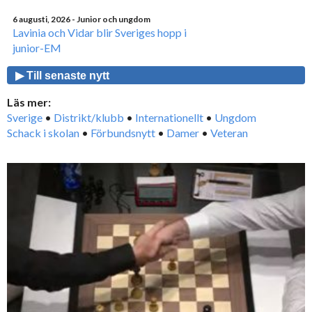
6 augusti, 2026
- Junior och ungdom
Lavinia och Vidar blir Sveriges hopp i
junior-EM
▶ Till senaste nytt
Läs mer:
Sverige
•
Distrikt/klubb
•
Internationellt
•
Ungdom
Schack i skolan
•
Förbundsnytt
•
Damer
•
Veteran