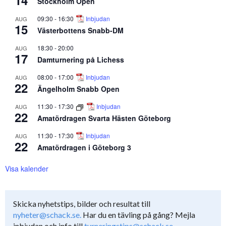
14
Stockholm Open
09:30
-
16:30
Inbjudan
AUG
15
Västerbottens Snabb-DM
18:30
-
20:00
AUG
17
Damturnering på Lichess
08:00
-
17:00
Inbjudan
AUG
22
Ängelholm Snabb Open
11:30
-
17:30
Inbjudan
AUG
22
Amatördragen Svarta Hästen Göteborg
11:30
-
17:30
Inbjudan
AUG
22
Amatördragen i Göteborg 3
Visa kalender
Skicka nyhetstips, bilder och resultat till
nyheter@schack.se.
Har du en tävling på gång? Mejla
inbjudan och info till
turneringstips@schack.se