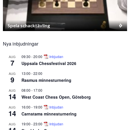
Spela schacktävling
Nya inbjudningar
09:30
-
20:00
Inbjudan
AUG
7
Uppsala Chessfestival 2026
13:00
-
22:00
AUG
9
Rasmus minnesturnering
08:00
-
17:00
AUG
14
West Coast Chess Open, Göteborg
16:00
-
19:00
Inbjudan
AUG
14
Carnstams minnesturnering
19:00
-
23:00
Inbjudan
AUG