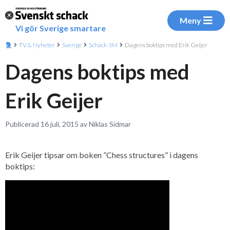
Meny
Vi gör Sverige smartare
TV & Nyheter
Sverige
Schack-SM
Dagens boktips med Erik Geijer
Dagens boktips med
Erik Geijer
Publicerad 16 juli, 2015 av Niklas Sidmar
Erik Geijer tipsar om boken ”Chess structures” i dagens
boktips: