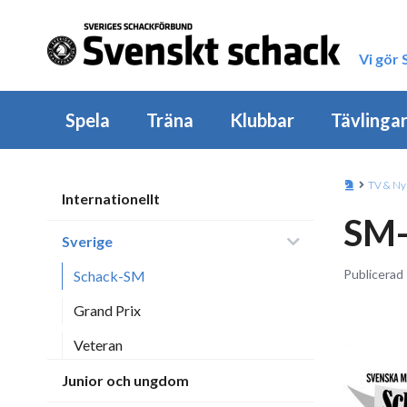
Vi gör
Spela
Träna
Klubbar
Tävlinga
TV & Ny
Internationellt
SM-
Sverige
Publicerad
Schack-SM
Grand Prix
Veteran
Junior och ungdom