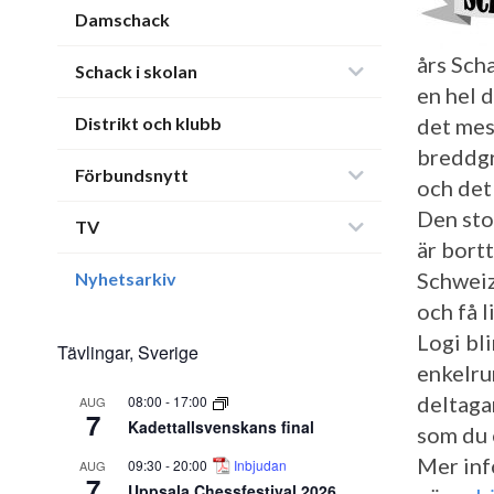
Damschack
års Sch
Schack i skolan
en hel 
Distrikt och klubb
det mes
breddgr
Förbundsnytt
och det
Den sto
TV
är bort
Schweiz
Nyhetsarkiv
och få 
Logi bli
Tävlingar, Sverige
enkelru
deltaga
08:00
-
17:00
AUG
7
Kadettallsvenskans final
som du 
Mer inf
09:30
-
20:00
Inbjudan
AUG
7
Uppsala Chessfestival 2026