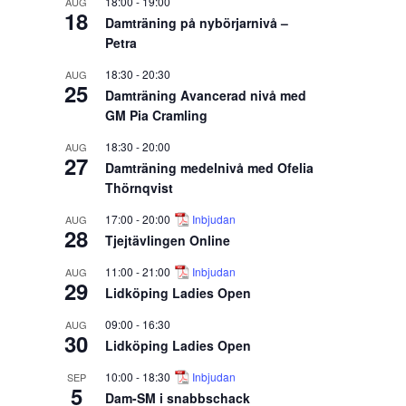
18:00
-
19:00
AUG
18
Damträning på nybörjarnivå –
Petra
18:30
-
20:30
AUG
25
Damträning Avancerad nivå med
GM Pia Cramling
18:30
-
20:00
AUG
27
Damträning medelnivå med Ofelia
Thörnqvist
17:00
-
20:00
Inbjudan
AUG
28
Tjejtävlingen Online
11:00
-
21:00
Inbjudan
AUG
29
Lidköping Ladies Open
09:00
-
16:30
AUG
30
Lidköping Ladies Open
10:00
-
18:30
Inbjudan
SEP
5
Dam-SM i snabbschack