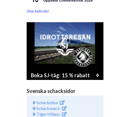
Uppsala Chessfestival 2026
Visa kalender
Boka SJ-tåg: 15 % rabatt
Svenska schacksidor
Schackelina
Schacksnack
Tiger Hillarp