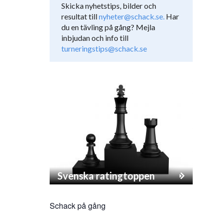
Skicka nyhetstips, bilder och
resultat till
nyheter@schack.se.
Har
du en tävling på gång? Mejla
inbjudan och info till
turneringstips@schack.se
Svenska ratingtoppen
Schack på gång