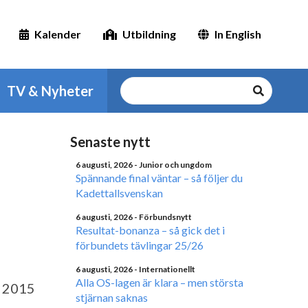
Kalender
Utbildning
In English
TV & Nyheter
Senaste nytt
6 augusti, 2026
- Junior och ungdom
Spännande final väntar – så följer du
Kadettallsvenskan
6 augusti, 2026
- Förbundsnytt
Resultat-bonanza – så gick det i
förbundets tävlingar 25/26
6 augusti, 2026
- Internationellt
Alla OS-lagen är klara – men största
l 2015
stjärnan saknas