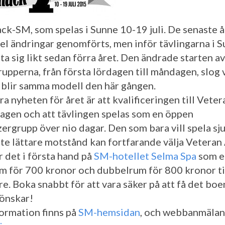
ack-SM, som spelas i Sunne 10-19 juli. De senaste å
del ändringar genomförts, men inför tävlingarna i S
ta sig likt sedan förra året. Den ändrade starten av
upperna, från första lördagen till måndagen, slog v
 blir samma modell den här gången.
ra nyheten för året är att kvalificeringen till Vet
tagen och att tävlingen spelas som en öppen
ergrupp över nio dagar. Den som bara vill spela sj
lite lättare motstånd kan fortfarande välja Veteran
r det i första hand på
SM-hotellet Selma Spa
som e
m för 700 kronor och dubbelrum för 800 kronor ti
re. Boka snabbt för att vara säker på att få det bo
önskar!
ormation finns på
SM-hemsidan
, och webbanmälan