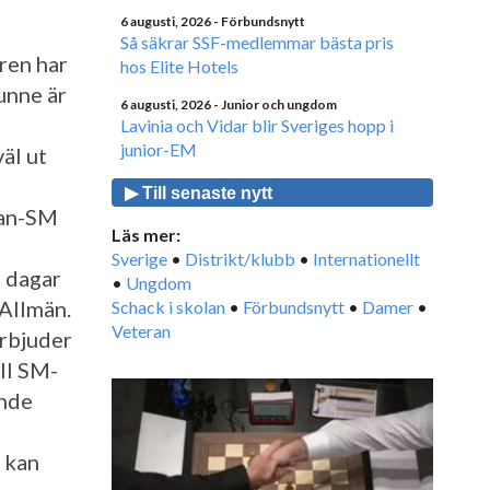
6 augusti, 2026
- Förbundsnytt
Så säkrar SSF-medlemmar bästa pris
ren har
hos Elite Hotels
unne är
6 augusti, 2026
- Junior och ungdom
Lavinia och Vidar blir Sveriges hopp i
junior-EM
äl ut
▶ Till senaste nytt
eran-SM
Läs mer:
Sverige
•
Distrikt/klubb
•
Internationellt
u dagar
•
Ungdom
 Allmän.
Schack i skolan
•
Förbundsnytt
•
Damer
•
Veteran
rbjuder
ll SM-
ende
 kan