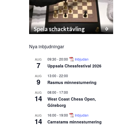
Spela schacktävling
Nya inbjudningar
09:30
-
20:00
Inbjudan
AUG
7
Uppsala Chessfestival 2026
13:00
-
22:00
AUG
9
Rasmus minnesturnering
08:00
-
17:00
AUG
14
West Coast Chess Open,
Göteborg
16:00
-
19:00
Inbjudan
AUG
14
Carnstams minnesturnering