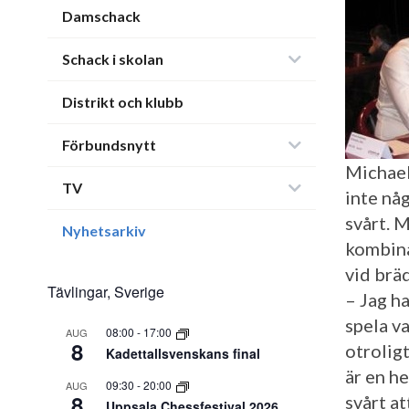
Damschack
Schack i skolan
Distrikt och klubb
Förbundsnytt
Michael
TV
inte någ
svårt. 
Nyhetsarkiv
kombina
vid bräd
Tävlingar, Sverige
– Jag h
spela va
08:00
-
17:00
AUG
8
otroligt
Kadettallsvenskans final
är en h
09:30
-
20:00
AUG
8
svårt at
Uppsala Chessfestival 2026