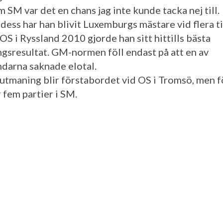
 SM var det en chans jag inte kunde tacka nej till.
ess har han blivit Luxemburgs mästare vid flera ti
OS i Ryssland 2010 gjorde han sitt hittills bästa
ngsresultat. GM-normen föll endast på att en av
darna saknade elotal.
tmaning blir förstabordet vid OS i Tromsö, men f
 fem partier i SM.