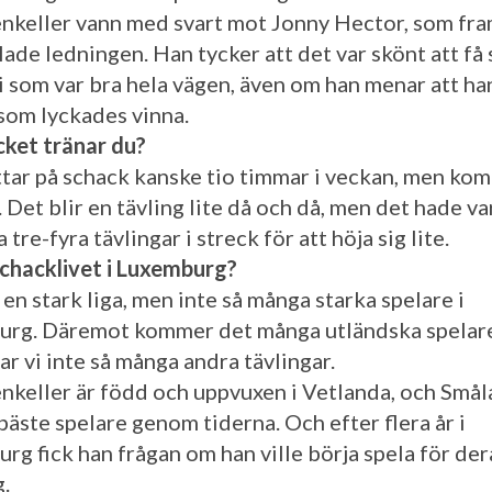
eller vann med svart mot Jonny Hector, som fram
lade ledningen. Han tycker att det var skönt att få 
ti som var bra hela vägen, även om han menar att h
 som lyckades vinna.
ket tränar du?
ittar på schack kanske tio timmar i veckan, men ko
 Det blir en tävling lite då och då, men det hade va
a tre-fyra tävlingar i streck för att höja sig lite.
schacklivet i Luxemburg?
 en stark liga, men inte så många starka spelare i
rg. Däremot kommer det många utländska spelare
ar vi inte så många andra tävlingar.
eller är född och uppvuxen i Vetlanda, och Smål
bäste spelare genom tiderna. Och efter flera år i
rg fick han frågan om han ville börja spela för der
g.