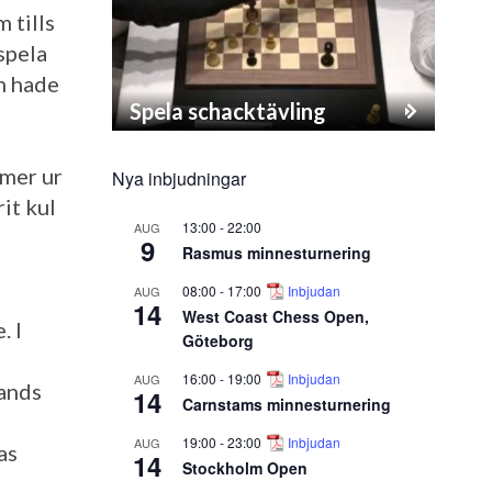
 tills
spela
an hade
Spela schacktävling
mmer ur
Nya inbjudningar
rit kul
13:00
-
22:00
AUG
9
Rasmus minnesturnering
08:00
-
17:00
Inbjudan
AUG
14
West Coast Chess Open,
. I
Göteborg
16:00
-
19:00
Inbjudan
AUG
ands
14
Carnstams minnesturnering
19:00
-
23:00
Inbjudan
AUG
as
14
Stockholm Open