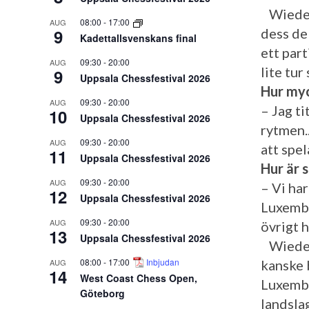
Wiedenk
08:00
-
17:00
AUG
9
dess de
Kadettallsvenskans final
ett par
09:30
-
20:00
AUG
lite tur
9
Uppsala Chessfestival 2026
Hur myc
09:30
-
20:00
AUG
– Jag t
10
Uppsala Chessfestival 2026
rytmen..
09:30
-
20:00
AUG
att spel
11
Uppsala Chessfestival 2026
Hur är 
09:30
-
20:00
AUG
– Vi har
12
Uppsala Chessfestival 2026
Luxembu
09:30
-
20:00
AUG
övrigt h
13
Uppsala Chessfestival 2026
Wiedenk
08:00
-
17:00
Inbjudan
AUG
kanske 
14
West Coast Chess Open,
Luxembu
Göteborg
landsla