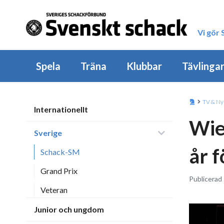
Vi gör
Spela
Träna
Klubbar
Tävlinga
TV & Ny
Internationellt
Wie
Sverige
år f
Schack-SM
Grand Prix
Publicerad 
Veteran
Junior och ungdom