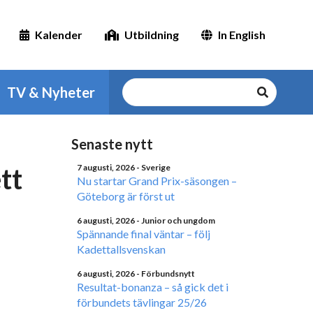
Kalender
Utbildning
In English
TV & Nyheter
Senaste nytt
tt
7 augusti, 2026
- Sverige
Nu startar Grand Prix-säsongen –
Göteborg är först ut
6 augusti, 2026
- Junior och ungdom
Spännande final väntar – följ
Kadettallsvenskan
6 augusti, 2026
- Förbundsnytt
Resultat-bonanza – så gick det i
förbundets tävlingar 25/26