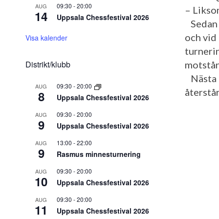
09:30
-
20:00
AUG
– Liksom
14
Uppsala Chessfestival 2026
Sedan d
och vid 
Visa kalender
turneri
Distrikt/klubb
motstån
Nästa u
09:30
-
20:00
AUG
återstår
8
Uppsala Chessfestival 2026
09:30
-
20:00
AUG
9
Uppsala Chessfestival 2026
13:00
-
22:00
AUG
9
Rasmus minnesturnering
09:30
-
20:00
AUG
10
Uppsala Chessfestival 2026
09:30
-
20:00
AUG
11
Uppsala Chessfestival 2026