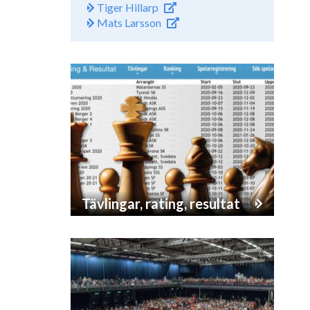
Tiger Hillarp
Mats Larsson
Tävlingar, rating, resultat