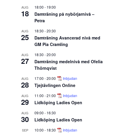
18:00
-
19:00
AUG
18
Damträning på nybörjarnivå –
Petra
18:30
-
20:30
AUG
25
Damträning Avancerad nivå med
GM Pia Cramling
18:30
-
20:00
AUG
27
Damträning medelnivå med Ofelia
Thörnqvist
17:00
-
20:00
Inbjudan
AUG
28
Tjejtävlingen Online
11:00
-
21:00
Inbjudan
AUG
29
Lidköping Ladies Open
09:00
-
16:30
AUG
30
Lidköping Ladies Open
10:00
-
18:30
Inbjudan
SEP