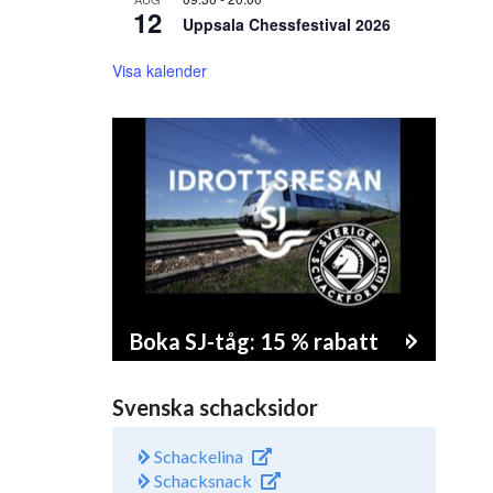
12
Uppsala Chessfestival 2026
Visa kalender
Boka SJ-tåg: 15 % rabatt
Svenska schacksidor
Schackelina
Schacksnack