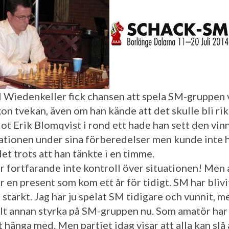
 Wiedenkeller fick chansen att spela SM-gruppen 
on tvekan, även om han kände att det skulle bli rik
Mot Erik Blomqvist i rond ett hade han sett den vi
tionen under sina förberedelser men kunde inte h
et trots att han tänkte i en timme.
ar fortfarande inte kontroll över situationen! Men 
r en present som kom ett år för tidigt. SM har blivi
 starkt. Jag har ju spelat SM tidigare och vunnit, m
elt annan styrka på SM-gruppen nu. Som amatör ha
t hänga med. Men partiet idag visar att alla kan slå a