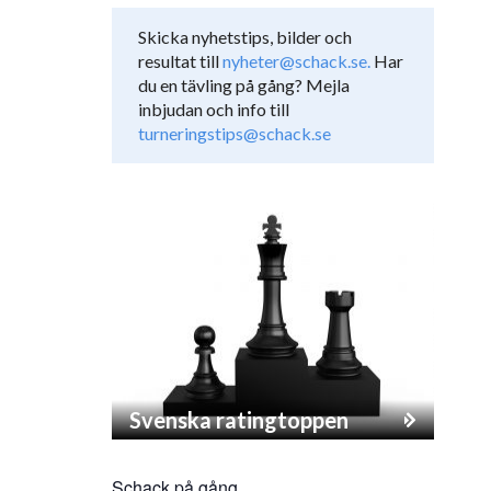
Skicka nyhetstips, bilder och
resultat till
nyheter@schack.se.
Har
du en tävling på gång? Mejla
inbjudan och info till
turneringstips@schack.se
Svenska ratingtoppen
Schack på gång