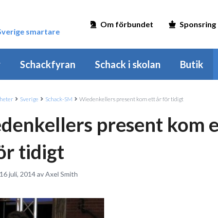
Om förbundet
Sponsring
 Sverige smartare
r
Schackfyran
Schack i skolan
Butik
heter
Sverige
Schack-SM
Wiedenkellers present kom ett år för tidigt
denkellers present kom e
ör tidigt
16 juli, 2014 av Axel Smith