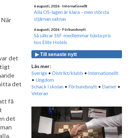
6 augusti, 2026
- Internationellt
Alla OS-lagen är klara – men största
stjärnan saknas
När
6 augusti, 2026
- Förbundsnytt
Så säkrar SSF-medlemmar bästa pris
hos Elite Hotels
▶ Till senaste nytt
var det
tigt
Läs mer:
Sverige
•
Distrikt/klubb
•
Internationellt
nnande
•
Ungdom
itta det
Schack i skolan
•
Förbundsnytt
•
Damer
•
Veteran
att få
t
en det
r man
lla.