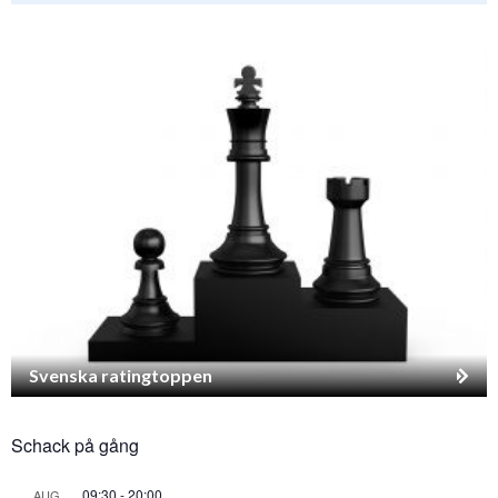
Svenska ratingtoppen
Schack på gång
09:30
-
20:00
AUG