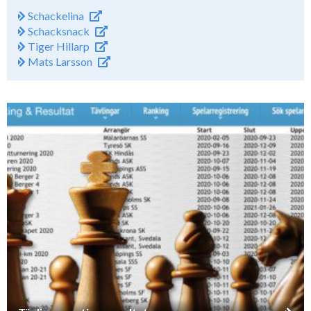
Schackelina
Schacksnack
Tiger Hillarp
Mats Larsson