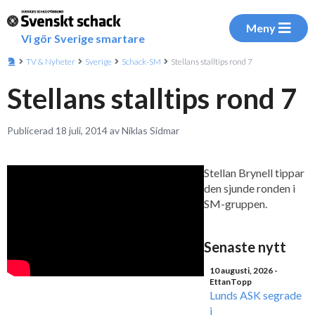
Meny
Vi gör Sverige smartare
TV & Nyheter
Sverige
Schack-SM
Stellans stalltips rond 7
Stellans stalltips rond 7
Publicerad 18 juli, 2014 av Niklas Sidmar
Stellan Brynell tippar
den sjunde ronden i
SM-gruppen.
Senaste nytt
10 augusti, 2026
-
EttanTopp
Lunds ASK segrade
i