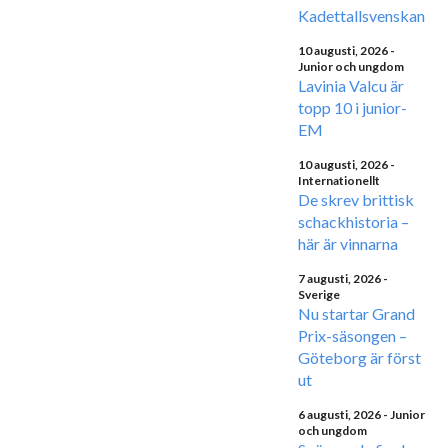
Kadettallsvenskan
10 augusti, 2026
-
Junior och ungdom
Lavinia Valcu är
topp 10 i junior-
EM
10 augusti, 2026
-
Internationellt
De skrev brittisk
schackhistoria –
här är vinnarna
7 augusti, 2026
-
Sverige
Nu startar Grand
Prix-säsongen –
Göteborg är först
ut
6 augusti, 2026
- Junior
och ungdom