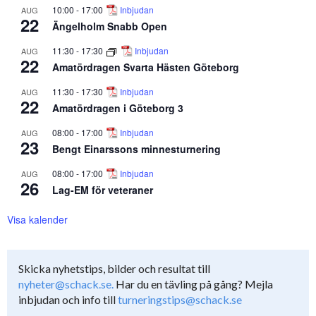
10:00
-
17:00
Inbjudan
AUG
22
Ängelholm Snabb Open
11:30
-
17:30
Inbjudan
AUG
22
Amatördragen Svarta Hästen Göteborg
11:30
-
17:30
Inbjudan
AUG
22
Amatördragen i Göteborg 3
08:00
-
17:00
Inbjudan
AUG
23
Bengt Einarssons minnesturnering
08:00
-
17:00
Inbjudan
AUG
26
Lag-EM för veteraner
Visa kalender
Skicka nyhetstips, bilder och resultat till
nyheter@schack.se.
Har du en tävling på gång? Mejla
inbjudan och info till
turneringstips@schack.se