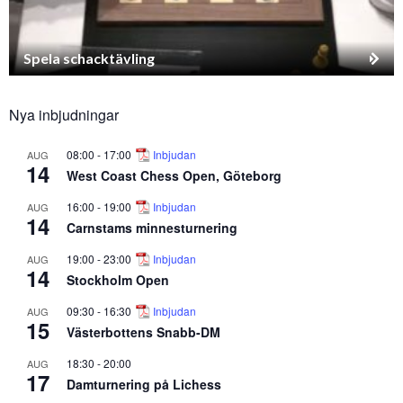
Spela schacktävling
Nya inbjudningar
08:00
-
17:00
Inbjudan
AUG
14
West Coast Chess Open, Göteborg
16:00
-
19:00
Inbjudan
AUG
14
Carnstams minnesturnering
19:00
-
23:00
Inbjudan
AUG
14
Stockholm Open
09:30
-
16:30
Inbjudan
AUG
15
Västerbottens Snabb-DM
18:30
-
20:00
AUG
17
Damturnering på Lichess