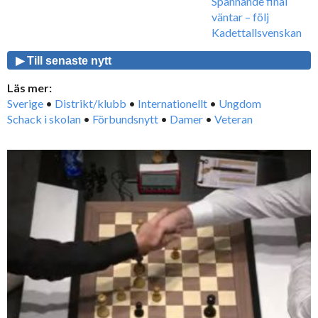
Spännande final
väntar – följ
Kadettallsvenskan
▶ Till senaste nytt
Läs mer:
Sverige
•
Distrikt/klubb
•
Internationellt
•
Ungdom
Schack i skolan
•
Förbundsnytt
•
Damer
•
Veteran