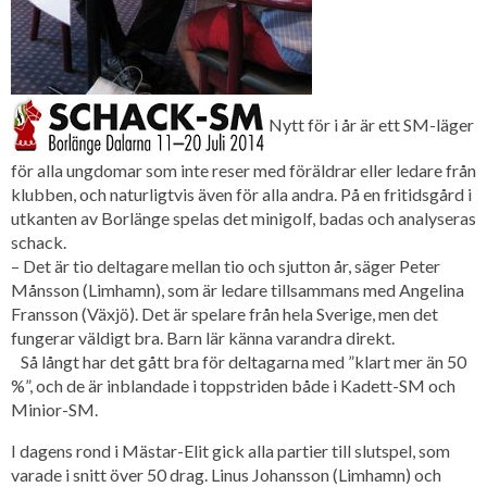
Nytt för i år är ett SM-läger
för alla ungdomar som inte reser med föräldrar eller ledare från
klubben, och naturligtvis även för alla andra. På en fritidsgård i
utkanten av Borlänge spelas det minigolf, badas och analyseras
schack.
– Det är tio deltagare mellan tio och sjutton år, säger Peter
Månsson (Limhamn), som är ledare tillsammans med Angelina
Fransson (Växjö). Det är spelare från hela Sverige, men det
fungerar väldigt bra. Barn lär känna varandra direkt.
Så långt har det gått bra för deltagarna med ”klart mer än 50
%”, och de är inblandade i toppstriden både i Kadett-SM och
Minior-SM.
I dagens rond i Mästar-Elit gick alla partier till slutspel, som
varade i snitt över 50 drag. Linus Johansson (Limhamn) och