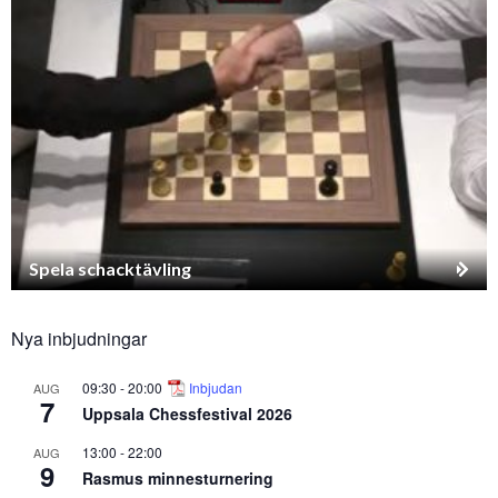
Spela schacktävling
Nya inbjudningar
09:30
-
20:00
Inbjudan
AUG
7
Uppsala Chessfestival 2026
13:00
-
22:00
AUG
9
Rasmus minnesturnering