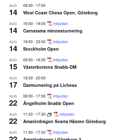
08:00
-
17:00
AUG
14
West Coast Chess Open, Göteborg
16:00
-
19:00
Inbjudan
AUG
14
Carnstams minnesturnering
19:00
-
23:00
Inbjudan
AUG
14
Stockholm Open
09:30
-
16:30
Inbjudan
AUG
15
Västerbottens Snabb-DM
18:30
-
20:00
AUG
17
Damturnering på Lichess
08:00
-
17:00
Inbjudan
AUG
22
Ängelholm Snabb Open
11:30
-
17:30
Inbjudan
AUG
22
Amatördragen Svarta Hästen Göteborg
11:30
-
17:30
Inbjudan
AUG
22
Amatördragen i Göteborg 3