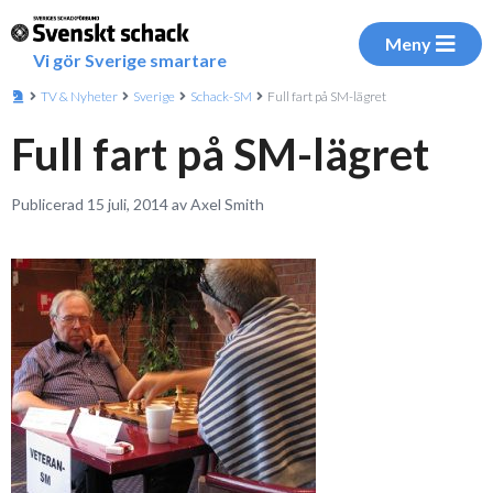
Meny
Vi gör Sverige smartare
TV & Nyheter
Sverige
Schack-SM
Full fart på SM-lägret
Full fart på SM-lägret
Publicerad 15 juli, 2014 av Axel Smith