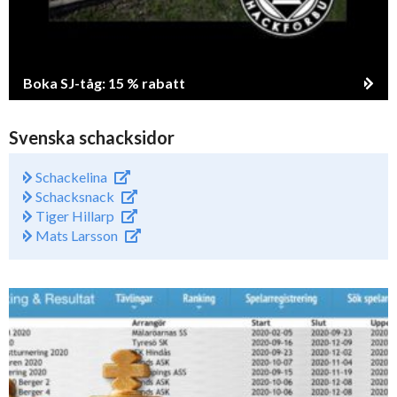
Boka SJ-tåg: 15 % rabatt
Svenska schacksidor
Schackelina
Schacksnack
Tiger Hillarp
Mats Larsson