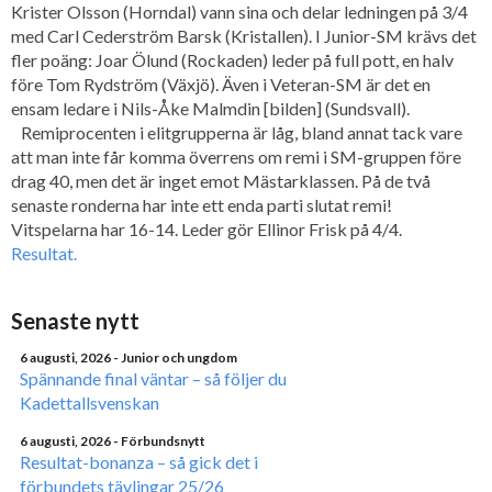
Krister Olsson (Horndal) vann sina och delar ledningen på 3/4
med Carl Cederström Barsk (Kristallen). I Junior-SM krävs det
fler poäng: Joar Ölund (Rockaden) leder på full pott, en halv
före Tom Rydström (Växjö). Även i Veteran-SM är det en
ensam ledare i Nils-Åke Malmdin [bilden] (Sundsvall).
Remiprocenten i elitgrupperna är låg, bland annat tack vare
att man inte får komma överrens om remi i SM-gruppen före
drag 40, men det är inget emot Mästarklassen. På de två
senaste ronderna har inte ett enda parti slutat remi!
Vitspelarna har 16-14. Leder gör Ellinor Frisk på 4/4.
Resultat.
Senaste nytt
6 augusti, 2026
- Junior och ungdom
Spännande final väntar – så följer du
Kadettallsvenskan
6 augusti, 2026
- Förbundsnytt
Resultat-bonanza – så gick det i
förbundets tävlingar 25/26