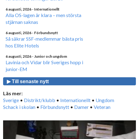
6 augusti, 2026
- Internationellt
Alla OS-lagen är klara – men största
stjärnan saknas
6 augusti, 2026
- Förbundsnytt
Så säkrar SSF-medlemmar bästa pris
hos Elite Hotels
6 augusti, 2026
- Junior och ungdom
Lavinia och Vidar blir Sveriges hopp i
junior-EM
▶ Till senaste nytt
Läs mer:
Sverige
•
Distrikt/klubb
•
Internationellt
•
Ungdom
Schack i skolan
•
Förbundsnytt
•
Damer
•
Veteran