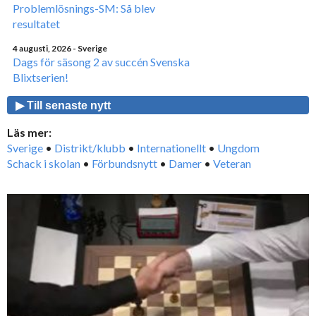
Problemlösnings-SM: Så blev
resultatet
4 augusti, 2026
- Sverige
Dags för säsong 2 av succén Svenska
Blixtserien!
▶ Till senaste nytt
Läs mer:
Sverige
•
Distrikt/klubb
•
Internationellt
•
Ungdom
Schack i skolan
•
Förbundsnytt
•
Damer
•
Veteran