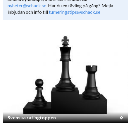
nyheter@schack.se.
Har du en tävling på gång? Mejla
inbjudan och info till
turneringstips@schack.se
Svenska ratingtoppen