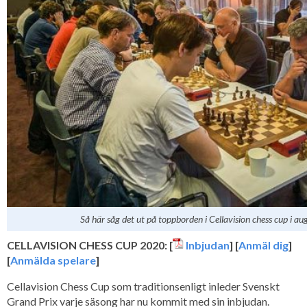
Så här såg det ut på toppborden i Cellavision chess cup i a
CELLAVISION CHESS CUP 2020: [
Inbjudan
] [
Anmäl dig
]
[
Anmälda spelare
]
Cellavision Chess Cup som traditionsenligt inleder Svenskt
Grand Prix varje säsong har nu kommit med sin inbjudan.