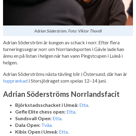
Adrian Söderström. Foto: Viktor Thorell
Adrian Söderström är kungen av schack i norr. Efter flera
turneringssegrar norr om Norrlandsporten i Gävle lade han
ännu en på listan i helgen när han vann Pingstcupen i Luleå i
helgen.
Adrian Söderströms nästa tävling blir i Östersund, där han är
topprankad
i Storsjödraget som spelas 12–14 juni.
Adrian Söderströms Norrlandsfacit
Björkstadsschacket i Umeå:
Etta
.
Gefle Elite chess open:
Etta
.
Sundsvall Open:
Etta
.
Dala Open:
Tvåa
.
Kibix Open i Umeå:
Etta
.