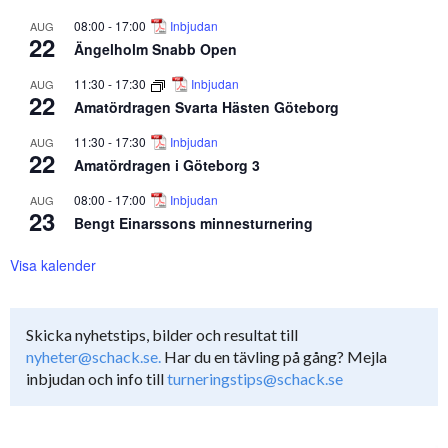
08:00
-
17:00
Inbjudan
AUG
22
Ängelholm Snabb Open
11:30
-
17:30
Inbjudan
AUG
22
Amatördragen Svarta Hästen Göteborg
11:30
-
17:30
Inbjudan
AUG
22
Amatördragen i Göteborg 3
08:00
-
17:00
Inbjudan
AUG
23
Bengt Einarssons minnesturnering
Visa kalender
Skicka nyhetstips, bilder och resultat till
nyheter@schack.se.
Har du en tävling på gång? Mejla
inbjudan och info till
turneringstips@schack.se