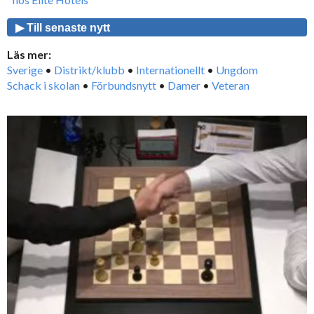
▶ Till senaste nytt
Läs mer:
Sverige
•
Distrikt/klubb
•
Internationellt
•
Ungdom
Schack i skolan
•
Förbundsnytt
•
Damer
•
Veteran