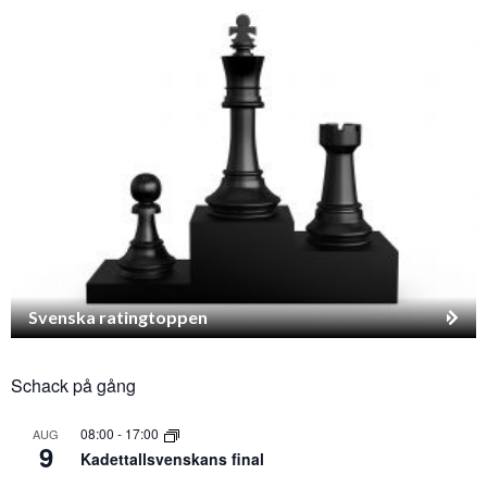
Svenska ratingtoppen
Schack på gång
08:00
-
17:00
AUG
9
Kadettallsvenskans final