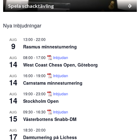
Spela schacktävling
Nya inbjudningar
13:00
-
22:00
AUG
9
Rasmus minnesturnering
08:00
-
17:00
Inbjudan
AUG
14
West Coast Chess Open, Göteborg
16:00
-
19:00
Inbjudan
AUG
14
Carnstams minnesturnering
19:00
-
23:00
Inbjudan
AUG
14
Stockholm Open
09:30
-
16:30
Inbjudan
AUG
15
Västerbottens Snabb-DM
18:30
-
20:00
AUG
17
Damturnering på Lichess