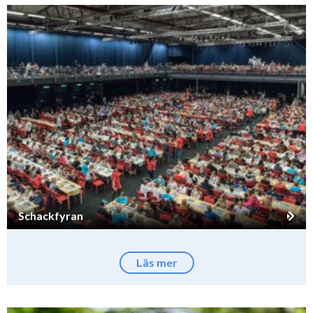
Schackfyran
Läs mer