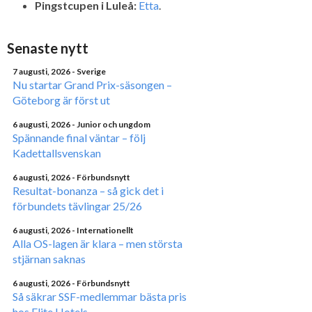
Pingstcupen i Luleå:
Etta
.
Senaste nytt
7 augusti, 2026
- Sverige
Nu startar Grand Prix-säsongen –
Göteborg är först ut
6 augusti, 2026
- Junior och ungdom
Spännande final väntar – följ
Kadettallsvenskan
6 augusti, 2026
- Förbundsnytt
Resultat-bonanza – så gick det i
förbundets tävlingar 25/26
6 augusti, 2026
- Internationellt
Alla OS-lagen är klara – men största
stjärnan saknas
6 augusti, 2026
- Förbundsnytt
Så säkrar SSF-medlemmar bästa pris
hos Elite Hotels