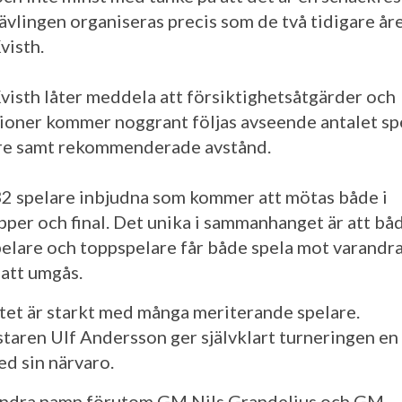
Tävlingen organiseras precis som de två tidigare år
visth.
visth låter meddela att försiktighetsåtgärder och
tioner kommer noggrant följas avseende antalet sp
re samt rekommenderade avstånd.
32 spelare inbjudna som kommer att mötas både i
pper och final. Det unika i sammanhanget är att bå
elare och toppspelare får både spela mot varandr
e att umgås.
ltet är starkt med många meriterande spelare.
taren Ulf Andersson ger självklart turneringen en
ed sin närvaro.
ndra namn förutom GM Nils Grandelius och GM