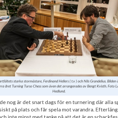
rtfältets starka stormästare, Ferdinand Hellers ( t.v ) och Nils Grandelius. Bilde
örra året Turning Turso Chess som även det arrangerades av Bengt Kvisth. Foto L
Hedlund.
de nog är det snart dags för en turnering där alla s
iskt på plats och får spela mot varandra. Efterläng
ch inte minst med tanke på att det är en schackfes