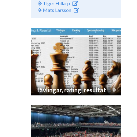
Tiger Hillarp
Mats Larsson
Tävlingar, rating, resultat