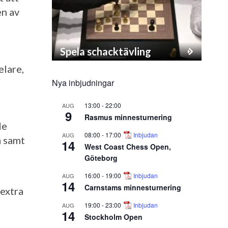
en av
Spela schacktävling
elare,
Nya inbjudningar
13:00
-
22:00
AUG
9
Rasmus minnesturnering
de
08:00
-
17:00
Inbjudan
AUG
a samt
14
West Coast Chess Open,
Göteborg
16:00
-
19:00
Inbjudan
AUG
14
Carnstams minnesturnering
 extra
19:00
-
23:00
Inbjudan
AUG
14
Stockholm Open