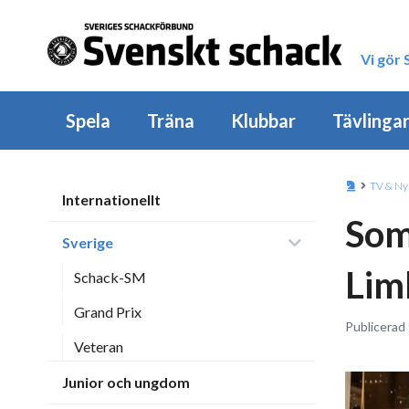
Vi gör
Spela
Träna
Klubbar
Tävlinga
TV & Ny
Internationellt
Som
Sverige
Li
Schack-SM
Grand Prix
Publicerad 
Veteran
Junior och ungdom