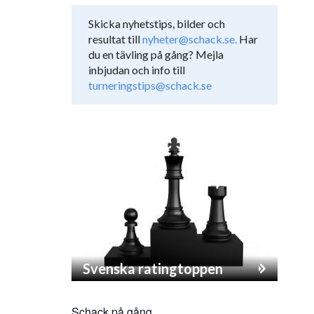
Skicka nyhetstips, bilder och
resultat till
nyheter@schack.se.
Har
du en tävling på gång? Mejla
inbjudan och info till
turneringstips@schack.se
Svenska ratingtoppen
Schack på gång