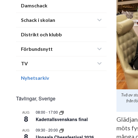
Damschack
Schack i skolan
Distrikt och klubb
Förbundsnytt
TV
Nyhetsarkiv
Två av sta
Tävlingar, Sverige
från f
08:00
-
17:00
AUG
8
Glädjan
Kadettallsvenskans final
möts fys
09:30
-
20:00
AUG
8
många o
Uppsala Chessfestival 2026