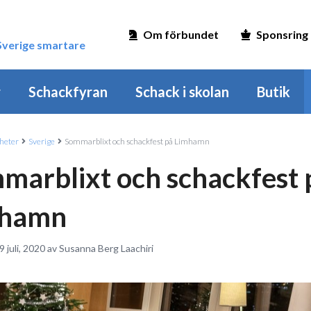
Om förbundet
Sponsring
 Sverige smartare
r
Schackfyran
Schack i skolan
Butik
heter
Sverige
Sommarblixt och schackfest på Limhamn
marblixt och schackfest 
mhamn
9 juli, 2020 av Susanna Berg Laachiri