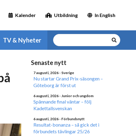
Kalender
Utbildning
In English
TV & Nyheter
Senaste nytt
på
7 augusti, 2026
- Sverige
Nu startar Grand Prix-säsongen –
Göteborg är först ut
6 augusti, 2026
- Junior och ungdom
Spännande final väntar – följ
Kadettallsvenskan
6 augusti, 2026
- Förbundsnytt
Resultat-bonanza – så gick det i
förbundets tävlingar 25/26