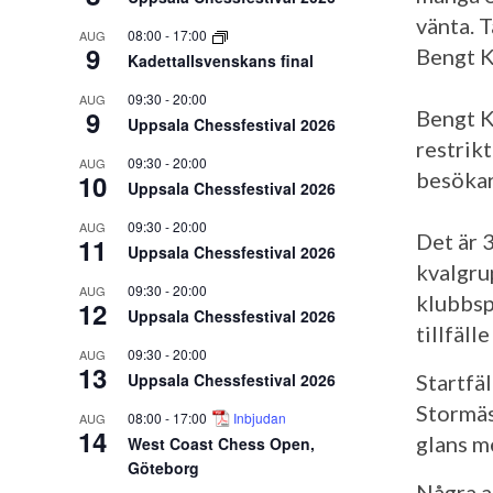
vänta. 
08:00
-
17:00
AUG
9
Bengt K
Kadettallsvenskans final
09:30
-
20:00
AUG
9
Bengt K
Uppsala Chessfestival 2026
restrik
09:30
-
20:00
AUG
besöka
10
Uppsala Chessfestival 2026
09:30
-
20:00
AUG
Det är 
11
Uppsala Chessfestival 2026
kvalgru
09:30
-
20:00
AUG
klubbsp
12
Uppsala Chessfestival 2026
tillfäll
09:30
-
20:00
AUG
13
Uppsala Chessfestival 2026
Startfä
Stormäs
08:00
-
17:00
Inbjudan
AUG
14
glans m
West Coast Chess Open,
Göteborg
Några a