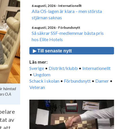
6 augusti, 2026
- Internationellt
Alla OS-lagen är klara – men största
stjärnan saknas
6 augusti, 2026
- Förbundsnytt
Så säkrar SSF-medlemmar bästa pris
hos Elite Hotels
▶ Till senaste nytt
Läs mer:
Sverige
•
Distrikt/klubb
•
Internationellt
•
Ungdom
Schack i skolan
•
Förbundsnytt
•
Damer
•
Veteran
n är hämtad
ars O.A
pelare
tat av
t att