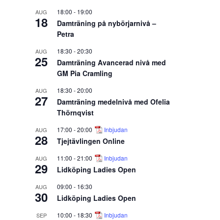
18:00
-
19:00
AUG
18
Damträning på nybörjarnivå –
Petra
18:30
-
20:30
AUG
25
Damträning Avancerad nivå med
GM Pia Cramling
18:30
-
20:00
AUG
27
Damträning medelnivå med Ofelia
Thörnqvist
17:00
-
20:00
Inbjudan
AUG
28
Tjejtävlingen Online
11:00
-
21:00
Inbjudan
AUG
29
Lidköping Ladies Open
09:00
-
16:30
AUG
30
Lidköping Ladies Open
10:00
-
18:30
Inbjudan
SEP