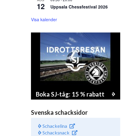
12
Uppsala Chessfestival 2026
Visa kalender
Boka SJ-tåg: 15 % rabatt
Svenska schacksidor
Schackelina
Schacksnack