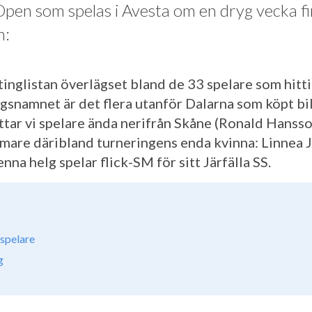
Open som spelas i Avesta om en dryg vecka f
n:
inglistan överlägset bland de 33 spelare som hittil
gsnamnet är det flera utanför Dalarna som köpt bilj
ittar vi spelare ända nerifrån Skåne (Ronald Hanss
lmare däribland turneringens enda kvinna: Linnea 
a helg spelar flick-SM för sitt Järfälla SS.
spelare
g