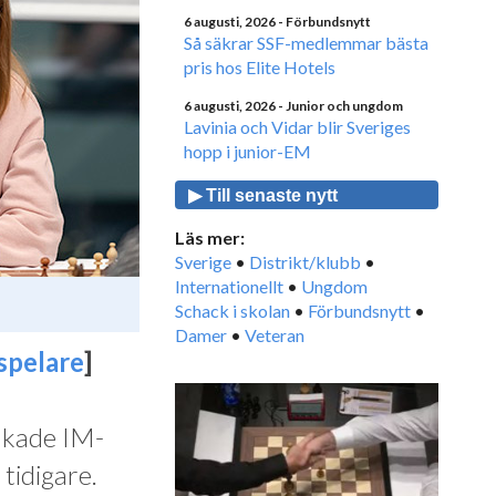
6 augusti, 2026
- Förbundsnytt
Så säkrar SSF-medlemmar bästa
pris hos Elite Hotels
6 augusti, 2026
- Junior och ungdom
Lavinia och Vidar blir Sveriges
hopp i junior-EM
▶ Till senaste nytt
Läs mer:
Sverige
•
Distrikt/klubb
•
Internationellt
•
Ungdom
Schack i skolan
•
Förbundsnytt
•
Damer
•
Veteran
spelare
]
nkade IM-
 tidigare.