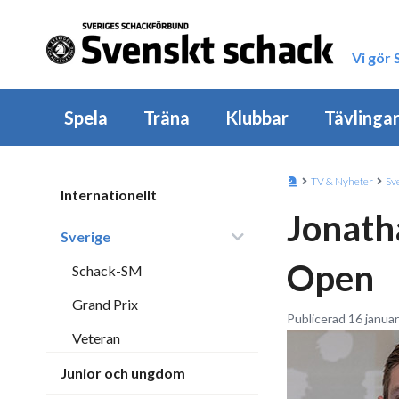
Vi gör
Spela
Träna
Klubbar
Tävlinga
TV & Nyheter
Sv
Internationellt
Jonath
Sverige
Open
Schack-SM
Grand Prix
Publicerad 16 januar
Veteran
Junior och ungdom