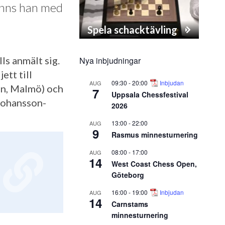
inns han med
Spela schacktävling
ls anmält sig.
Nya inbjudningar
ett till
09:30
-
20:00
Inbjudan
AUG
on, Malmö) och
7
Uppsala Chessfestival
Johansson-
2026
13:00
-
22:00
AUG
9
Rasmus minnesturnering
08:00
-
17:00
AUG
14
West Coast Chess Open,
Göteborg
16:00
-
19:00
Inbjudan
AUG
14
Carnstams
minnesturnering