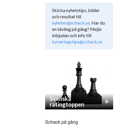
Skicka nyhetstips, bilder
och resultat till
nyheter@schack.se.
Har du
en tävling på gång? Mejla
inbjudan och info till
turneringstips@schack.se
Svenska
ratingtoppen
Schack på gång