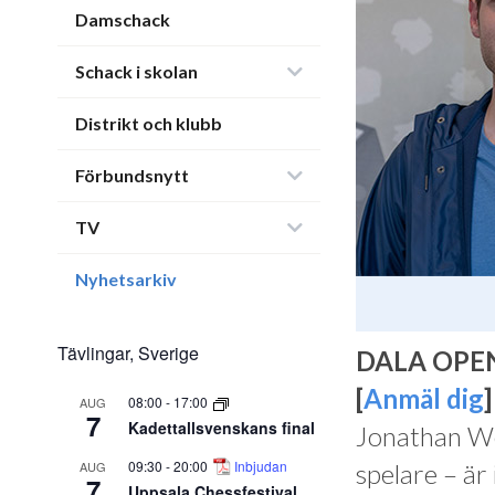
Damschack
Schack i skolan
Distrikt och klubb
Förbundsnytt
TV
Nyhetsarkiv
Tävlingar, Sverige
DALA OPEN
[
Anmäl dig
]
08:00
-
17:00
AUG
7
Kadettallsvenskans final
Jonathan We
09:30
-
20:00
Inbjudan
AUG
spelare – är
7
Uppsala Chessfestival