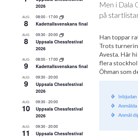
Men i Dala 
2026
på startlista
08:00
-
17:00
AUG
8
Kadettallsvenskans final
09:30
-
20:00
AUG
Han toppar rat
8
Uppsala Chessfestival
Trots turnerin
2026
Avesta. Här h
08:00
-
17:00
AUG
flera stockho
9
Kadettallsvenskans final
Öhman som denn
09:30
-
20:00
AUG
9
Uppsala Chessfestival
2026
Inbjudan
09:30
-
20:00
AUG
Anmälda 
10
Uppsala Chessfestival
Anmäl di
2026
09:30
-
20:00
AUG
11
Uppsala Chessfestival