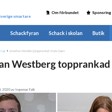
Om förbundet
Sponsring
 Sverige smartare
r
Schackfyran
Schack i skolan
Butik
erige
Jonathan Westberg topprankad i Dala Open
an Westberg topprankad 
i, 2020 av Ingemar Falk