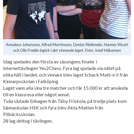
Amadeus Johansson, Alfred Martinsson, Denize Wallander, Hannes Wyatt
och Olle Fredén ingick i det vinnande laget. Foto: Josef Håkanson
Idag spelades den första av säsongens finaler i
internettävlingen Yes2Chess. Fyra lag spelade via nätet på
olika håll i landet, och vinnare blev laget Schack Matt-e II från
Kinnarpsskolan i Falköping
Laget vann alla sina tre matcher och får 15.000 kr att använda
till en klassresa eller något annat.
Tvåa slutade Enhagen från Täby Friskola, på tredje plats kom
Sånnaskolan HSK och fyra blev Akta Matten från
Pilbäcksskolan.
28 lag deltog i tävlingen.