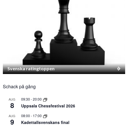
Svenska ratingtoppen
Schack på gång
09:30
-
20:00
AUG
8
Uppsala Chessfestival 2026
08:00
-
17:00
AUG
9
Kadettallsvenskans final