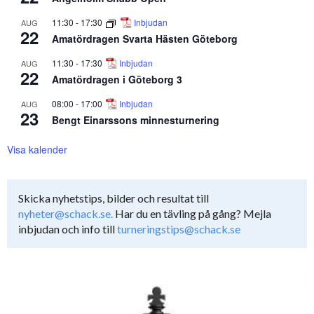
11:30
-
17:30
Inbjudan
AUG
22
Amatördragen Svarta Hästen Göteborg
11:30
-
17:30
Inbjudan
AUG
22
Amatördragen i Göteborg 3
08:00
-
17:00
Inbjudan
AUG
23
Bengt Einarssons minnesturnering
Visa kalender
Skicka nyhetstips, bilder och resultat till
nyheter@schack.se.
Har du en tävling på gång? Mejla
inbjudan och info till
turneringstips@schack.se