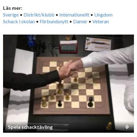
Läs mer:
Sverige
•
Distrikt/klubb
•
Internationellt
•
Ungdom
Schack i skolan
•
Förbundsnytt
•
Damer
•
Veteran
Spela schacktävling