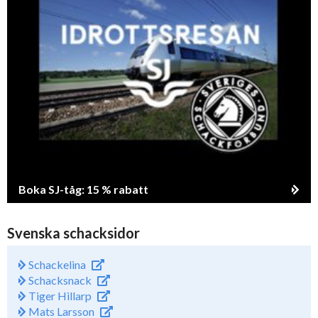
Boka SJ-tåg: 15 % rabatt
Svenska schacksidor
Schackelina
Schacksnack
Tiger Hillarp
Mats Larsson