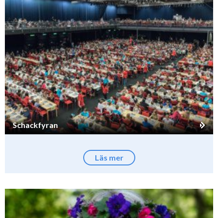
Schackfyran
Läs mer