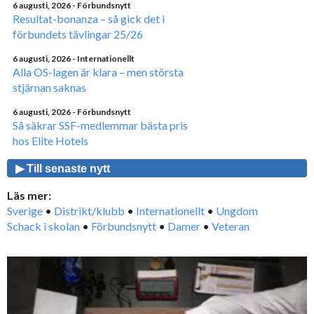
6 augusti, 2026
- Förbundsnytt
Resultat-bonanza – så gick det i
förbundets tävlingar 25/26
6 augusti, 2026
- Internationellt
Alla OS-lagen är klara – men största
stjärnan saknas
6 augusti, 2026
- Förbundsnytt
Så säkrar SSF-medlemmar bästa pris
hos Elite Hotels
▶ Till senaste nytt
Läs mer:
Sverige
•
Distrikt/klubb
•
Internationellt
•
Ungdom
Schack i skolan
•
Förbundsnytt
•
Damer
•
Veteran