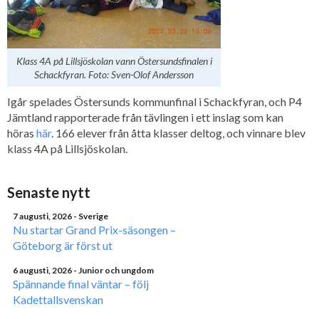
Klass 4A på Lillsjöskolan vann Östersundsfinalen i
Schackfyran. Foto: Sven-Olof Andersson
Igår spelades Östersunds kommunfinal i Schackfyran, och P4
Jämtland rapporterade från tävlingen i ett inslag som kan
höras
här
. 166 elever från åtta klasser deltog, och vinnare blev
klass 4A på Lillsjöskolan.
Senaste nytt
7 augusti, 2026
- Sverige
Nu startar Grand Prix-säsongen –
Göteborg är först ut
6 augusti, 2026
- Junior och ungdom
Spännande final väntar – följ
Kadettallsvenskan