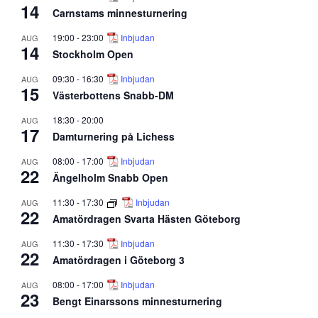
14
Carnstams minnesturnering
19:00
-
23:00
Inbjudan
AUG
14
Stockholm Open
09:30
-
16:30
Inbjudan
AUG
15
Västerbottens Snabb-DM
18:30
-
20:00
AUG
17
Damturnering på Lichess
08:00
-
17:00
Inbjudan
AUG
22
Ängelholm Snabb Open
11:30
-
17:30
Inbjudan
AUG
22
Amatördragen Svarta Hästen Göteborg
11:30
-
17:30
Inbjudan
AUG
22
Amatördragen i Göteborg 3
08:00
-
17:00
Inbjudan
AUG
23
Bengt Einarssons minnesturnering