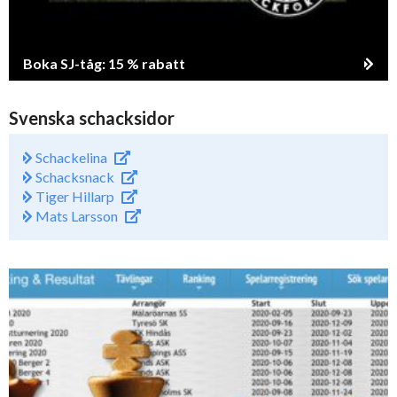
Boka SJ-tåg: 15 % rabatt
Svenska schacksidor
Schackelina
Schacksnack
Tiger Hillarp
Mats Larsson