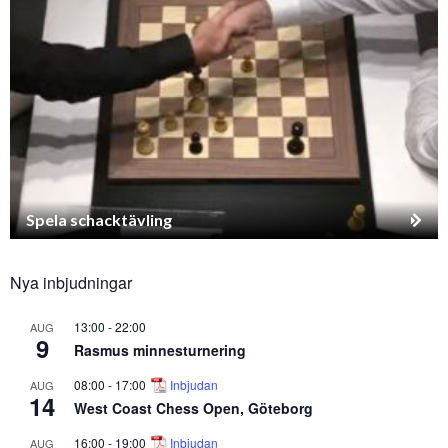
Spela schacktävling
Nya inbjudningar
13:00
-
22:00
AUG
9
Rasmus minnesturnering
08:00
-
17:00
Inbjudan
AUG
14
West Coast Chess Open, Göteborg
16:00
-
19:00
Inbjudan
AUG