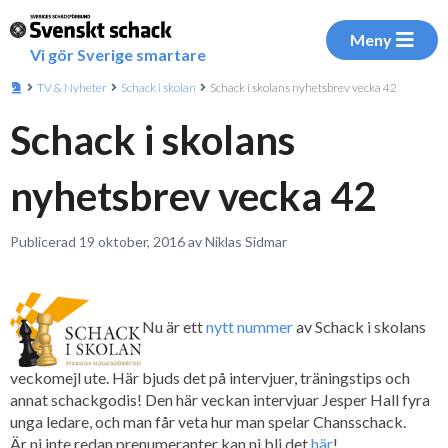
Meny
Vi gör Sverige smartare
TV & Nyheter
Schack i skolan
Schack i skolans nyhetsbrev vecka 42
Schack i skolans
nyhetsbrev vecka 42
Publicerad 19 oktober, 2016 av Niklas Sidmar
Nu är ett
nytt nummer
av Schack i skolans
veckomejl ute. Här bjuds det på intervjuer, träningstips och
annat schackgodis! Den här veckan intervjuar Jesper Hall fyra
unga ledare, och man får veta hur man spelar Chansschack.
Är ni inte redan prenumeranter kan ni bli det
här
!