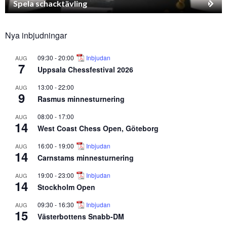
Spela schacktävling
Nya inbjudningar
09:30
-
20:00
Inbjudan
AUG
7
Uppsala Chessfestival 2026
13:00
-
22:00
AUG
9
Rasmus minnesturnering
08:00
-
17:00
AUG
14
West Coast Chess Open, Göteborg
16:00
-
19:00
Inbjudan
AUG
14
Carnstams minnesturnering
19:00
-
23:00
Inbjudan
AUG
14
Stockholm Open
09:30
-
16:30
Inbjudan
AUG
15
Västerbottens Snabb-DM