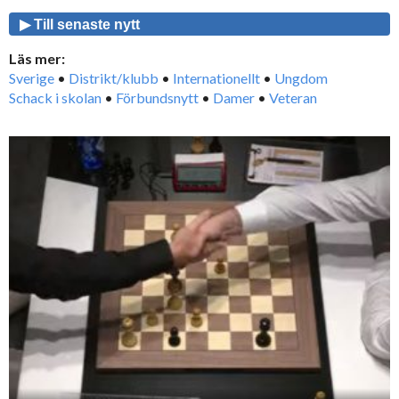
▶ Till senaste nytt
Läs mer:
Sverige
•
Distrikt/klubb
•
Internationellt
•
Ungdom
Schack i skolan
•
Förbundsnytt
•
Damer
•
Veteran