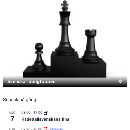
Svenska ratingtoppen
Schack på gång
08:00
-
17:00
AUG
7
Kadettallsvenskans final
09:30
-
20:00
Inbjudan
AUG