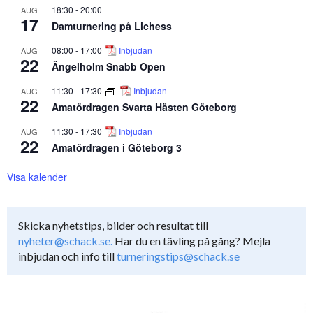
18:30
-
20:00
AUG
17
Damturnering på Lichess
08:00
-
17:00
Inbjudan
AUG
22
Ängelholm Snabb Open
11:30
-
17:30
Inbjudan
AUG
22
Amatördragen Svarta Hästen Göteborg
11:30
-
17:30
Inbjudan
AUG
22
Amatördragen i Göteborg 3
Visa kalender
Skicka nyhetstips, bilder och resultat till
nyheter@schack.se.
Har du en tävling på gång? Mejla
inbjudan och info till
turneringstips@schack.se