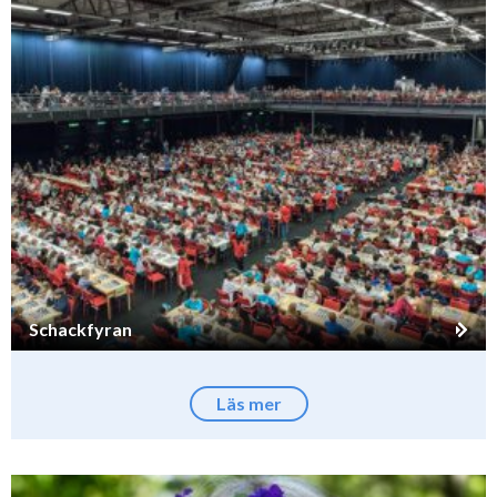
Schackfyran
Läs mer