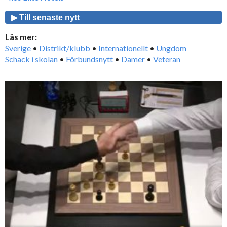
▶ Till senaste nytt
Läs mer:
Sverige
•
Distrikt/klubb
•
Internationellt
•
Ungdom
Schack i skolan
•
Förbundsnytt
•
Damer
•
Veteran