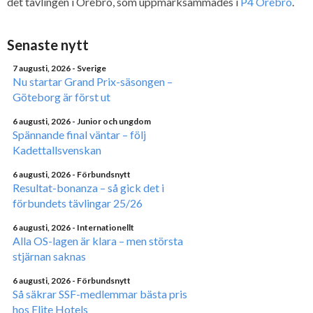
det tävlingen i Örebro, som uppmärksammades i
P4 Örebro
.
Senaste nytt
7 augusti, 2026
- Sverige
Nu startar Grand Prix-säsongen –
Göteborg är först ut
6 augusti, 2026
- Junior och ungdom
Spännande final väntar – följ
Kadettallsvenskan
6 augusti, 2026
- Förbundsnytt
Resultat-bonanza – så gick det i
förbundets tävlingar 25/26
6 augusti, 2026
- Internationellt
Alla OS-lagen är klara – men största
stjärnan saknas
6 augusti, 2026
- Förbundsnytt
Så säkrar SSF-medlemmar bästa pris
hos Elite Hotels