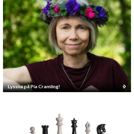
Lyssna på Pia Cramling!