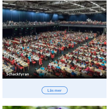
Schackfyran
Läs mer