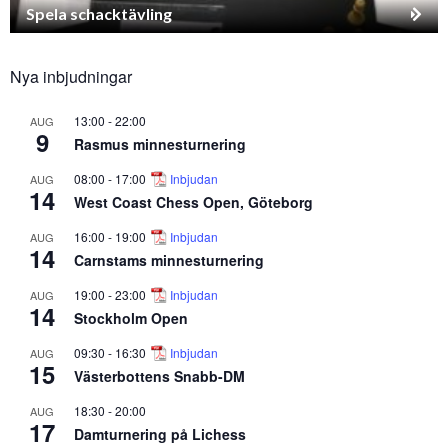
Spela schacktävling
Nya inbjudningar
13:00
-
22:00
AUG
9
Rasmus minnesturnering
08:00
-
17:00
Inbjudan
AUG
14
West Coast Chess Open, Göteborg
16:00
-
19:00
Inbjudan
AUG
14
Carnstams minnesturnering
19:00
-
23:00
Inbjudan
AUG
14
Stockholm Open
09:30
-
16:30
Inbjudan
AUG
15
Västerbottens Snabb-DM
18:30
-
20:00
AUG
17
Damturnering på Lichess