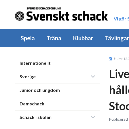
Vi gör
Spela
Träna
Klubbar
Tävlinga
Live 12.
Internationellt
Liv
Sverige
hål
Junior och ungdom
Sto
Damschack
Schack i skolan
Publicerad 