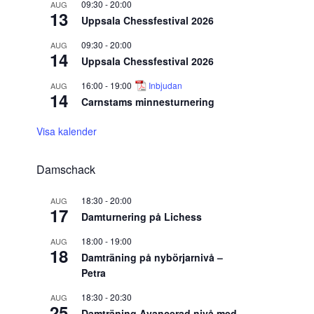
09:30
-
20:00
AUG
13
Uppsala Chessfestival 2026
09:30
-
20:00
AUG
14
Uppsala Chessfestival 2026
16:00
-
19:00
Inbjudan
AUG
14
Carnstams minnesturnering
Visa kalender
Damschack
18:30
-
20:00
AUG
17
Damturnering på Lichess
18:00
-
19:00
AUG
18
Damträning på nybörjarnivå –
Petra
18:30
-
20:30
AUG
25
Damträning Avancerad nivå med