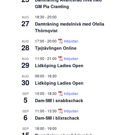
GM Pia Cramling
18:30
-
20:00
AUG
27
Damträning medelnivå med Ofelia
Thörnqvist
17:00
-
20:00
Inbjudan
AUG
28
Tjejtävlingen Online
11:00
-
21:00
Inbjudan
AUG
29
Lidköping Ladies Open
09:00
-
16:30
AUG
30
Lidköping Ladies Open
10:00
-
18:30
Inbjudan
SEP
5
Dam-SM i snabbschack
11:00
-
13:30
Inbjudan
SEP
6
Dam-SM i blixtschack
18:00
-
19:00
SEP
15