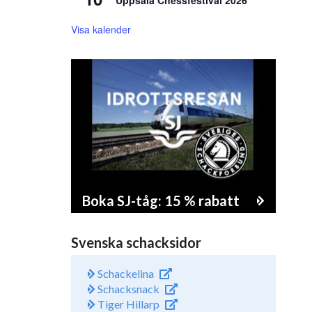
Uppsala Chessfestival 2026
Visa kalender
Boka SJ-tåg: 15 % rabatt
Svenska schacksidor
Schackelina
Schacksnack
Tiger Hillarp