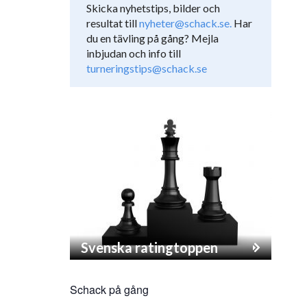
Skicka nyhetstips, bilder och
resultat till
nyheter@schack.se.
Har
du en tävling på gång? Mejla
inbjudan och info till
turneringstips@schack.se
Svenska ratingtoppen
Schack på gång