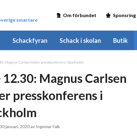
Om förbundet
Sponsring
 Sverige smartare
r
Schackfyran
Schack i skolan
Butik
30: Magnus Carlsen håller presskonferens i Stockholm
e 12.30: Magnus Carlsen
ler presskonferens i
ckholm
30 januari, 2020 av Ingemar Falk