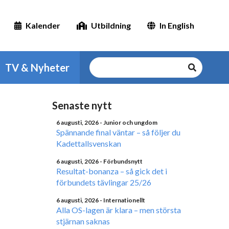
Kalender
Utbildning
In English
TV & Nyheter
Senaste nytt
6 augusti, 2026
- Junior och ungdom
Spännande final väntar – så följer du
Kadettallsvenskan
6 augusti, 2026
- Förbundsnytt
Resultat-bonanza – så gick det i
förbundets tävlingar 25/26
6 augusti, 2026
- Internationellt
Alla OS-lagen är klara – men största
stjärnan saknas