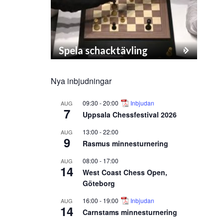
Spela schacktävling
Nya inbjudningar
09:30
-
20:00
Inbjudan
AUG
7
Uppsala Chessfestival 2026
13:00
-
22:00
AUG
9
Rasmus minnesturnering
08:00
-
17:00
AUG
14
West Coast Chess Open,
Göteborg
16:00
-
19:00
Inbjudan
AUG
14
Carnstams minnesturnering