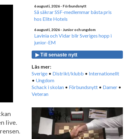
6 augusti, 2026
- Förbundsnytt
Så säkrar SSF-medlemmar bästa pris
hos Elite Hotels
6 augusti, 2026
- Junior och ungdom
Lavinia och Vidar blir Sveriges hopp i
junior-EM
▶ Till senaste nytt
Läs mer:
Sverige
•
Distrikt/klubb
•
Internationellt
•
Ungdom
Schack i skolan
•
Förbundsnytt
•
Damer
•
Veteran
ckan
n live.
erensen.