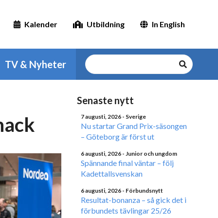
Kalender
Utbildning
In English
TV & Nyheter
Senaste nytt
chack
7 augusti, 2026
- Sverige
Nu startar Grand Prix-säsongen
– Göteborg är först ut
6 augusti, 2026
- Junior och ungdom
Spännande final väntar – följ
Kadettallsvenskan
6 augusti, 2026
- Förbundsnytt
Resultat-bonanza – så gick det i
förbundets tävlingar 25/26