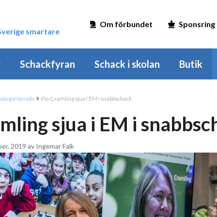
Om förbundet
Sponsring
 Sverige smartare
r
Schackfyran
Schack i skolan
Butik
ategoriserade
Pia Cramling sjua i EM i snabbschack
mling sjua i EM i snabbs
er, 2019 av Ingemar Falk