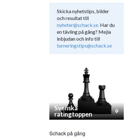
Skicka nyhetstips, bilder
och resultat till
nyheter@schack.se.
Har du
en tävling på gång? Mejla
inbjudan och info till
turneringstips@schack.se
Svenska
ratingtoppen
Schack på gång