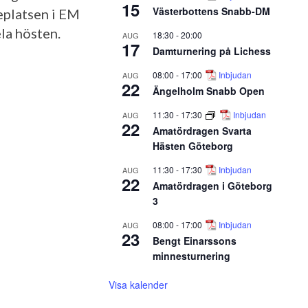
15
Västerbottens Snabb-DM
eplatsen i EM
ela hösten.
18:30
-
20:00
AUG
17
Damturnering på Lichess
08:00
-
17:00
Inbjudan
AUG
22
Ängelholm Snabb Open
11:30
-
17:30
Inbjudan
AUG
22
Amatördragen Svarta
Hästen Göteborg
11:30
-
17:30
Inbjudan
AUG
22
Amatördragen i Göteborg
3
08:00
-
17:00
Inbjudan
AUG
23
Bengt Einarssons
minnesturnering
Visa kalender