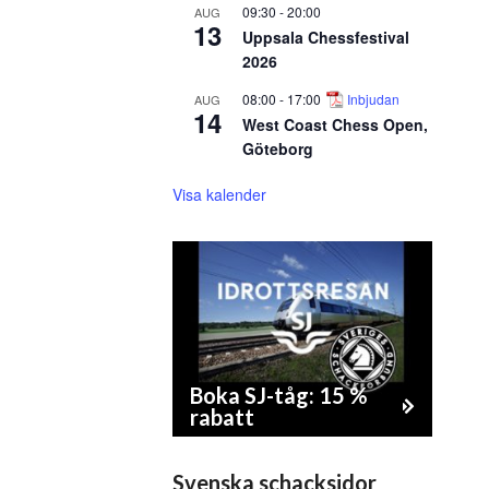
09:30
-
20:00
AUG
13
Uppsala Chessfestival
2026
08:00
-
17:00
Inbjudan
AUG
14
West Coast Chess Open,
Göteborg
Visa kalender
Boka SJ-tåg: 15 %
rabatt
Svenska schacksidor