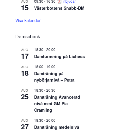
09:30
-
16:30
Inbjudan
AUG
15
Västerbottens Snabb-DM
Visa kalender
Damschack
18:30
-
20:00
AUG
17
Damturnering på Lichess
18:00
-
19:00
AUG
18
Damträning på
nybörjarnivå – Petra
18:30
-
20:30
AUG
25
Damträning Avancerad
nivå med GM Pia
Cramling
18:30
-
20:00
AUG
27
Damträning medelnivå