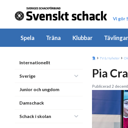
Vi gör
Spela
Träna
Klubbar
Tävlinga
TV & Nyheter
Ok
Internationellt
Pia Cra
Sverige
Publicerad 2 decemb
Junior och ungdom
Damschack
Schack i skolan