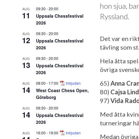
hon sjua, ba
09:30
-
20:00
AUG
11
Ryssland.
Uppsala Chessfestival
2026
09:30
-
20:00
AUG
12
Det var en rik
Uppsala Chessfestival
tävling som st
2026
09:30
-
20:00
AUG
Hela åtta spe
13
Uppsala Chessfestival
övriga svensko
2026
65)
Anna Cra
08:00
-
17:00
Inbjudan
AUG
14
West Coast Chess Open,
80)
Cajsa Lin
Göteborg
97)
Vida Rad
09:30
-
20:00
AUG
14
Med åtta kvinn
Uppsala Chessfestival
2026
turneringar hä
16:00
-
19:00
Inbjudan
AUG
Medan övriga 