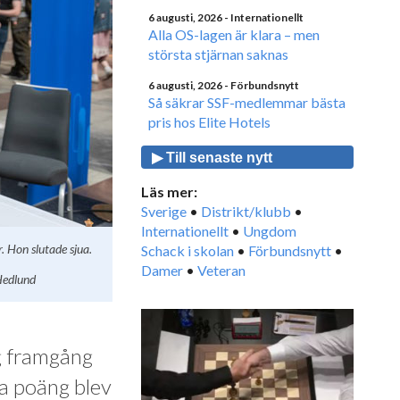
6 augusti, 2026
- Internationellt
Alla OS-lagen är klara – men
största stjärnan saknas
6 augusti, 2026
- Förbundsnytt
Så säkrar SSF-medlemmar bästa
pris hos Elite Hotels
▶ Till senaste nytt
Läs mer:
Sverige
•
Distrikt/klubb
•
Internationellt
•
Ungdom
. Hon slutade sjua.
Schack i skolan
•
Förbundsnytt
•
Damer
•
Veteran
 Hedlund
g framgång
ra poäng blev