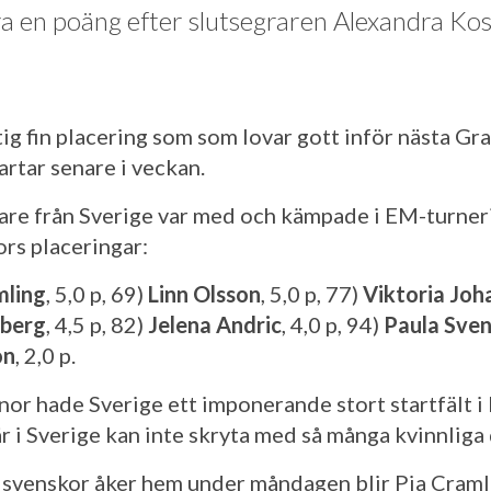
ra en poäng efter slutsegraren Alexandra Kos
tig fin placering som som lovar gott inför nästa Gr
artar senare i veckan.
lare från Sverige var med och kämpade i EM-turner
rs placeringar:
mling
, 5,0 p, 69)
Linn Olsson
, 5,0 p, 77)
Viktoria Joh
dberg
, 4,5 p, 82)
Jelena Andric
, 4,0 p, 94)
Paula Sve
on
, 2,0 p.
or hade Sverige ett imponerande stort startfält i E
r i Sverige kan inte skryta med så många kvinnliga
svenskor åker hem under måndagen blir Pia Cramlin