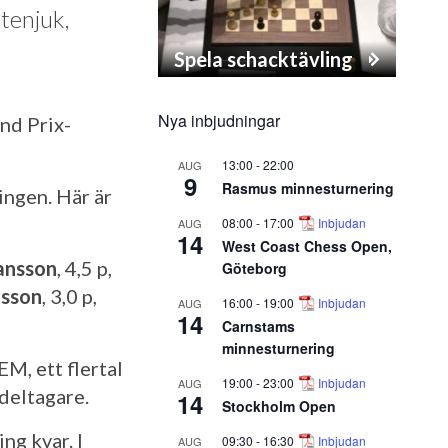
tenjuk,
Spela schacktävling
Nya inbjudningar
and Prix-
13:00
-
22:00
AUG
9
Rasmus minnesturnering
ingen. Här är
08:00
-
17:00
Inbjudan
AUG
14
West Coast Chess Open,
ansson
, 4,5 p,
Göteborg
nsson
, 3,0 p,
16:00
-
19:00
Inbjudan
AUG
14
Carnstams
minnesturnering
M, ett flertal
19:00
-
23:00
Inbjudan
AUG
 deltagare.
14
Stockholm Open
g kvar. I
09:30
-
16:30
Inbjudan
AUG