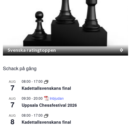
Svenska ratingtoppen
Schack på gång
08:00
-
17:00
AUG
7
Kadettallsvenskans final
09:30
-
20:00
Inbjudan
AUG
7
Uppsala Chessfestival 2026
08:00
-
17:00
AUG
8
Kadettallsvenskans final