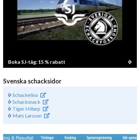
Boka SJ-tåg: 15 % rabatt
Svenska schacksidor
Schackelina
Schacksnack
Tiger Hillarp
Mats Larsson