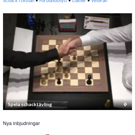
Schack i skolan
•
Förbundsnytt
•
Damer
•
Veteran
Spela schacktävling
Nya inbjudningar