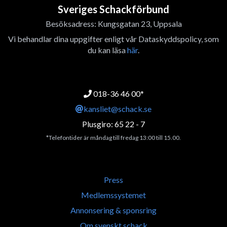
Sveriges Schackförbund
Besöksadress: Kungsgatan 23, Uppsala
Vi behandlar dina uppgifter enligt vår Dataskyddspolicy, som
du kan läsa
här
.
018-36 46 00*
kansliet@schack.se
Plusgiro: 65 22 - 7
*Telefontider är måndag till fredag 13:00 till 15.00.
Press
Medlemssystemet
Annonsering & sponsring
Om svenskt schack