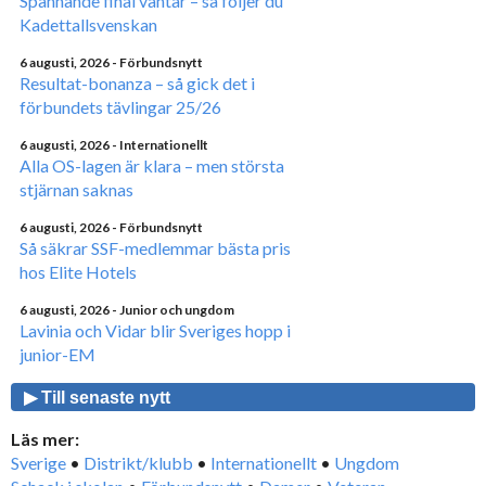
Spännande final väntar – så följer du
Kadettallsvenskan
6 augusti, 2026
- Förbundsnytt
Resultat-bonanza – så gick det i
förbundets tävlingar 25/26
6 augusti, 2026
- Internationellt
Alla OS-lagen är klara – men största
stjärnan saknas
6 augusti, 2026
- Förbundsnytt
Så säkrar SSF-medlemmar bästa pris
hos Elite Hotels
6 augusti, 2026
- Junior och ungdom
Lavinia och Vidar blir Sveriges hopp i
junior-EM
▶ Till senaste nytt
Läs mer:
Sverige
•
Distrikt/klubb
•
Internationellt
•
Ungdom