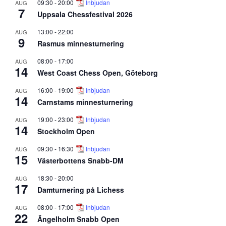
09:30
-
20:00
Inbjudan
AUG
7
Uppsala Chessfestival 2026
13:00
-
22:00
AUG
9
Rasmus minnesturnering
08:00
-
17:00
AUG
14
West Coast Chess Open, Göteborg
16:00
-
19:00
Inbjudan
AUG
14
Carnstams minnesturnering
19:00
-
23:00
Inbjudan
AUG
14
Stockholm Open
09:30
-
16:30
Inbjudan
AUG
15
Västerbottens Snabb-DM
18:30
-
20:00
AUG
17
Damturnering på Lichess
08:00
-
17:00
Inbjudan
AUG
22
Ängelholm Snabb Open