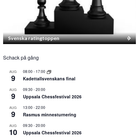
Svenska ratingtoppen
Schack på gång
08:00
-
17:00
AUG
9
Kadettallsvenskans final
09:30
-
20:00
AUG
9
Uppsala Chessfestival 2026
13:00
-
22:00
AUG
9
Rasmus minnesturnering
09:30
-
20:00
AUG
10
Uppsala Chessfestival 2026