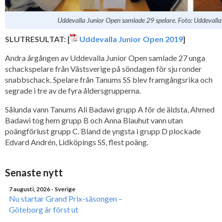
Uddevalla Junior Open samlade 29 spelare. Foto: Uddevalla
SLUTRESULTAT: [
Uddevalla Junior Open 2019
]
Andra årgången av Uddevalla Junior Open samlade 27 unga
schackspelare från Västsverige på söndagen för sju ronder
snabbschack. Spelare från Tanums SS blev framgångsrika och
segrade i tre av de fyra åldersgrupperna.
Sålunda vann Tanums Ali Badawi grupp A för de äldsta, Ahmed
Badawi tog hem grupp B och Anna Blauhut vann utan
poängförlust grupp C. Bland de yngsta i grupp D plockade
Edvard Andrén, Lidköpings SS, flest poäng.
Senaste nytt
7 augusti, 2026
- Sverige
Nu startar Grand Prix-säsongen –
Göteborg är först ut