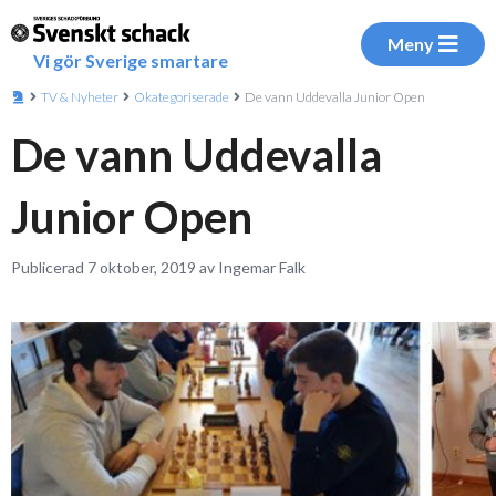
Meny
Vi gör Sverige smartare
TV & Nyheter
Okategoriserade
De vann Uddevalla Junior Open
De vann Uddevalla
Junior Open
Publicerad 7 oktober, 2019 av Ingemar Falk