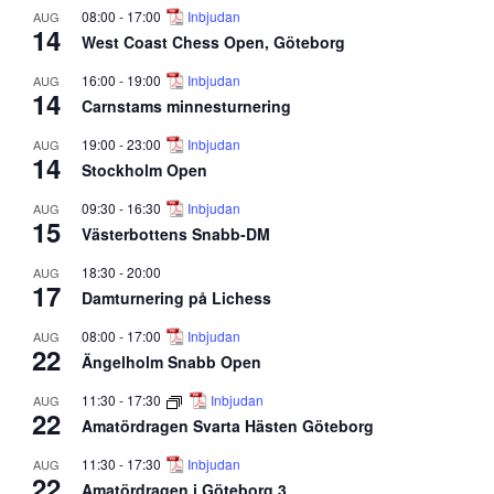
08:00
-
17:00
Inbjudan
AUG
14
West Coast Chess Open, Göteborg
16:00
-
19:00
Inbjudan
AUG
14
Carnstams minnesturnering
19:00
-
23:00
Inbjudan
AUG
14
Stockholm Open
09:30
-
16:30
Inbjudan
AUG
15
Västerbottens Snabb-DM
18:30
-
20:00
AUG
17
Damturnering på Lichess
08:00
-
17:00
Inbjudan
AUG
22
Ängelholm Snabb Open
11:30
-
17:30
Inbjudan
AUG
22
Amatördragen Svarta Hästen Göteborg
11:30
-
17:30
Inbjudan
AUG
22
Amatördragen i Göteborg 3