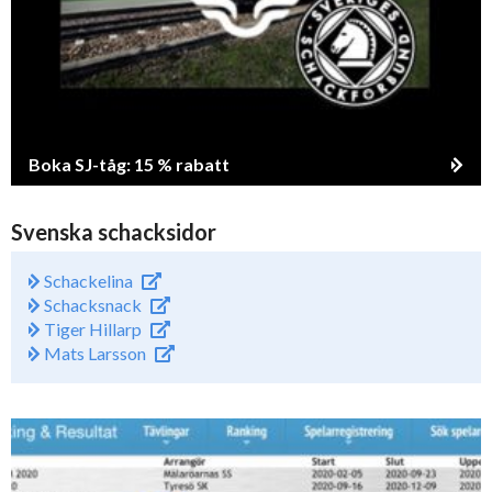
Boka SJ-tåg: 15 % rabatt
Svenska schacksidor
Schackelina
Schacksnack
Tiger Hillarp
Mats Larsson