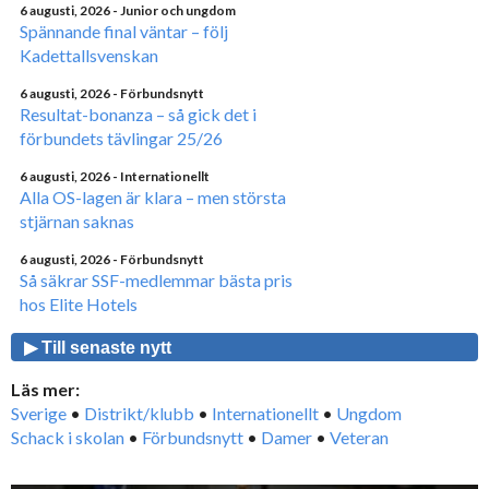
6 augusti, 2026
- Junior och ungdom
Spännande final väntar – följ
Kadettallsvenskan
6 augusti, 2026
- Förbundsnytt
Resultat-bonanza – så gick det i
förbundets tävlingar 25/26
6 augusti, 2026
- Internationellt
Alla OS-lagen är klara – men största
stjärnan saknas
6 augusti, 2026
- Förbundsnytt
Så säkrar SSF-medlemmar bästa pris
hos Elite Hotels
▶ Till senaste nytt
Läs mer:
Sverige
•
Distrikt/klubb
•
Internationellt
•
Ungdom
Schack i skolan
•
Förbundsnytt
•
Damer
•
Veteran