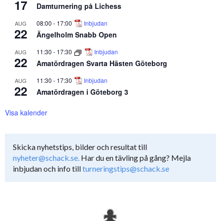
17
Damturnering på Lichess
08:00
-
17:00
Inbjudan
AUG
22
Ängelholm Snabb Open
11:30
-
17:30
Inbjudan
AUG
22
Amatördragen Svarta Hästen Göteborg
11:30
-
17:30
Inbjudan
AUG
22
Amatördragen i Göteborg 3
Visa kalender
Skicka nyhetstips, bilder och resultat till
nyheter@schack.se.
Har du en tävling på gång? Mejla
inbjudan och info till
turneringstips@schack.se