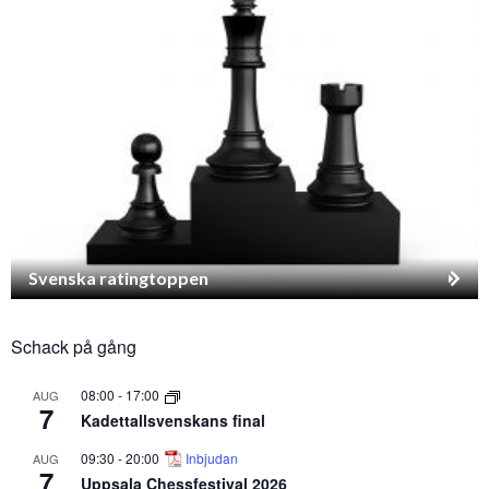
Svenska ratingtoppen
Schack på gång
08:00
-
17:00
AUG
7
Kadettallsvenskans final
09:30
-
20:00
Inbjudan
AUG
7
Uppsala Chessfestival 2026