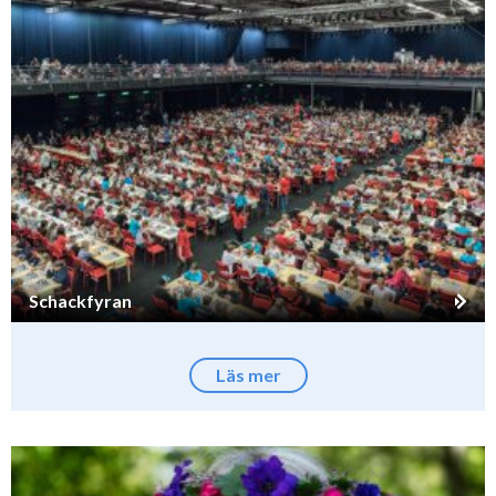
Schackfyran
Läs mer