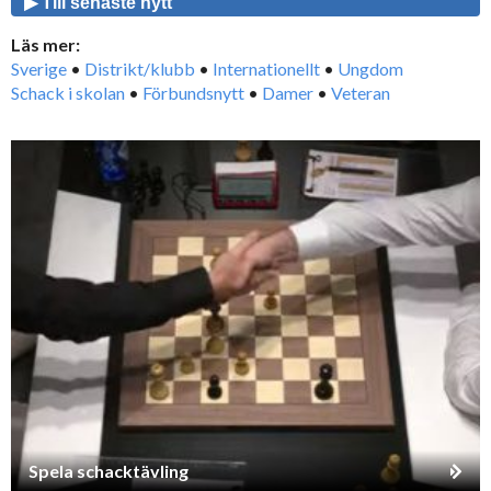
▶ Till senaste nytt
Läs mer:
Sverige
•
Distrikt/klubb
•
Internationellt
•
Ungdom
Schack i skolan
•
Förbundsnytt
•
Damer
•
Veteran
Spela schacktävling