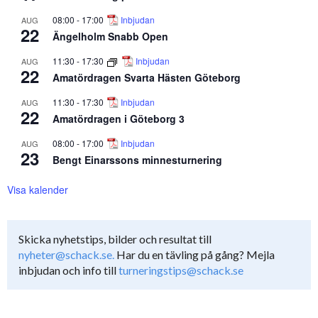
08:00
-
17:00
Inbjudan
AUG
22
Ängelholm Snabb Open
11:30
-
17:30
Inbjudan
AUG
22
Amatördragen Svarta Hästen Göteborg
11:30
-
17:30
Inbjudan
AUG
22
Amatördragen i Göteborg 3
08:00
-
17:00
Inbjudan
AUG
23
Bengt Einarssons minnesturnering
Visa kalender
Skicka nyhetstips, bilder och resultat till
nyheter@schack.se.
Har du en tävling på gång? Mejla
inbjudan och info till
turneringstips@schack.se