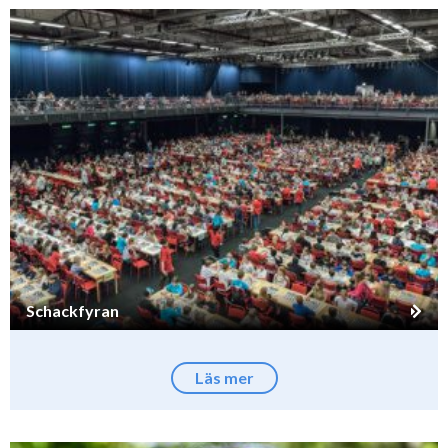
Schackfyran
Läs mer