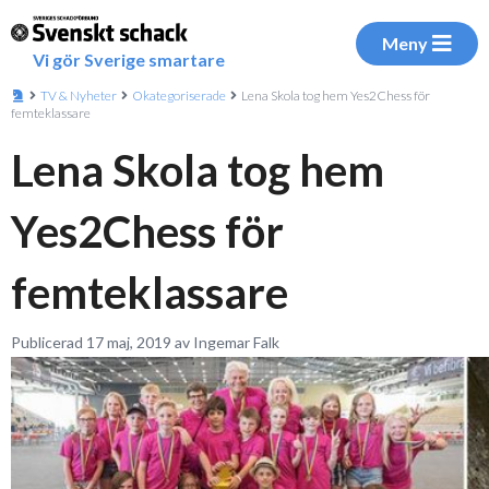
Meny
Vi gör Sverige smartare
TV & Nyheter
Okategoriserade
Lena Skola tog hem Yes2Chess för
femteklassare
Lena Skola tog hem
Yes2Chess för
femteklassare
Publicerad 17 maj, 2019 av Ingemar Falk