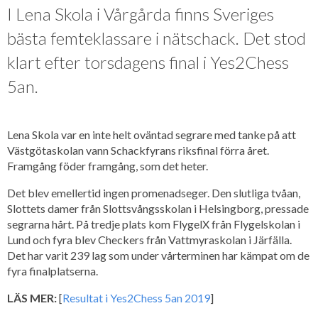
I Lena Skola i Vårgårda finns Sveriges
bästa femteklassare i nätschack. Det stod
klart efter torsdagens final i Yes2Chess
5an.
Lena Skola var en inte helt oväntad segrare med tanke på att
Västgötaskolan vann Schackfyrans riksfinal förra året.
Framgång föder framgång, som det heter.
Det blev emellertid ingen promenadseger. Den slutliga tvåan,
Slottets damer från Slottsvångsskolan i Helsingborg, pressade
segrarna hårt. På tredje plats kom FlygelX från Flygelskolan i
Lund och fyra blev Checkers från Vattmyraskolan i Järfälla.
Det har varit 239 lag som under vårterminen har kämpat om de
fyra finalplatserna.
LÄS MER:
[
Resultat i Yes2Chess 5an 2019
]