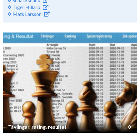
Schacksnack
Tiger Hillarp
Mats Larsson
Tävlingar, rating, resultat