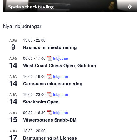
Spela schacktävling
Nya inbjudningar
13:00
-
22:00
AUG
9
Rasmus minnesturnering
08:00
-
17:00
Inbjudan
AUG
14
West Coast Chess Open, Göteborg
16:00
-
19:00
Inbjudan
AUG
14
Carnstams minnesturnering
19:00
-
23:00
Inbjudan
AUG
14
Stockholm Open
09:30
-
16:30
Inbjudan
AUG
15
Västerbottens Snabb-DM
18:30
-
20:00
AUG
17
Damturnering på Lichess