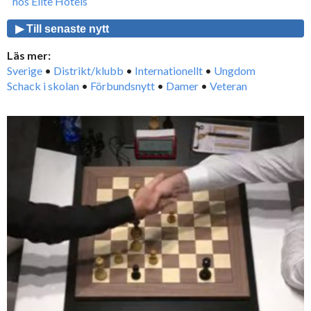
hos Elite Hotels
▶ Till senaste nytt
Läs mer:
Sverige
•
Distrikt/klubb
•
Internationellt
•
Ungdom
Schack i skolan
•
Förbundsnytt
•
Damer
•
Veteran