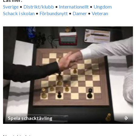
Sverige
•
Distrikt/klubb
•
Internationellt
•
Ungdom
Schack i skolan
•
Förbundsnytt
•
Damer
•
Veteran
Spela schacktävling