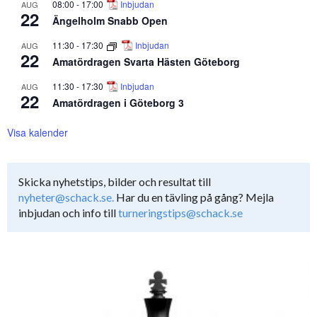
08:00
-
17:00
Inbjudan
AUG
22
Ängelholm Snabb Open
11:30
-
17:30
Inbjudan
AUG
22
Amatördragen Svarta Hästen Göteborg
11:30
-
17:30
Inbjudan
AUG
22
Amatördragen i Göteborg 3
Visa kalender
Skicka nyhetstips, bilder och resultat till
nyheter@schack.se.
Har du en tävling på gång? Mejla
inbjudan och info till
turneringstips@schack.se