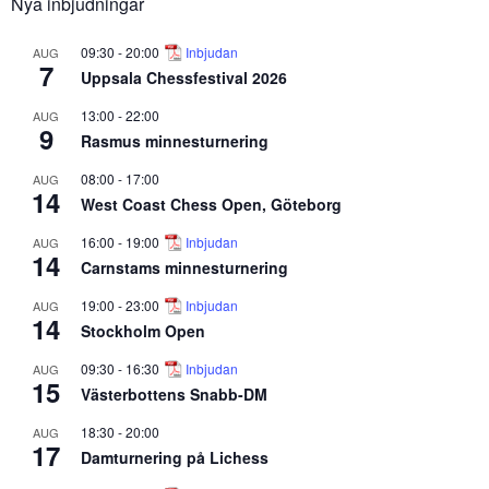
Nya inbjudningar
09:30
-
20:00
Inbjudan
AUG
7
Uppsala Chessfestival 2026
13:00
-
22:00
AUG
9
Rasmus minnesturnering
08:00
-
17:00
AUG
14
West Coast Chess Open, Göteborg
16:00
-
19:00
Inbjudan
AUG
14
Carnstams minnesturnering
19:00
-
23:00
Inbjudan
AUG
14
Stockholm Open
09:30
-
16:30
Inbjudan
AUG
15
Västerbottens Snabb-DM
18:30
-
20:00
AUG
17
Damturnering på Lichess