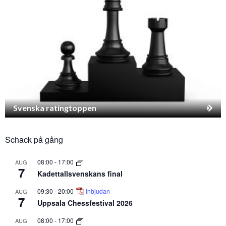
Svenska ratingtoppen
Schack på gång
08:00
-
17:00
AUG
7
Kadettallsvenskans final
09:30
-
20:00
Inbjudan
AUG
7
Uppsala Chessfestival 2026
08:00
-
17:00
AUG