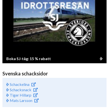
Boka SJ-tåg: 15 % rabatt
Svenska schacksidor
Schackelina
Schacksnack
Tiger Hillarp
Mats Larsson