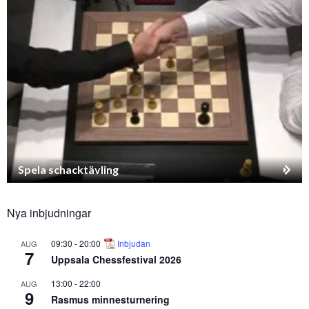
Spela schacktävling
Nya inbjudningar
09:30
-
20:00
Inbjudan
AUG
7
Uppsala Chessfestival 2026
13:00
-
22:00
AUG
9
Rasmus minnesturnering