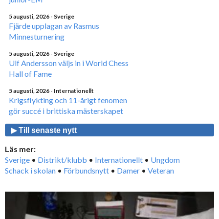
5 augusti, 2026
- Sverige
Fjärde upplagan av Rasmus
Minnesturnering
5 augusti, 2026
- Sverige
Ulf Andersson väljs in i World Chess
Hall of Fame
5 augusti, 2026
- Internationellt
Krigsflykting och 11-årigt fenomen
gör succé i brittiska mästerskapet
▶ Till senaste nytt
Läs mer:
Sverige
•
Distrikt/klubb
•
Internationellt
•
Ungdom
Schack i skolan
•
Förbundsnytt
•
Damer
•
Veteran