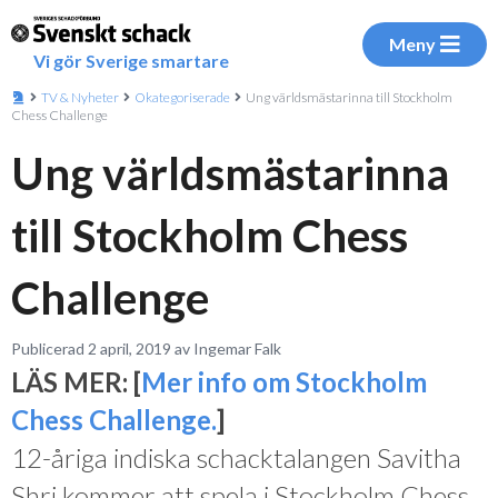
Meny
Vi gör Sverige smartare
TV & Nyheter
Okategoriserade
Ung världsmästarinna till Stockholm
Chess Challenge
Ung världsmästarinna
till Stockholm Chess
Challenge
Publicerad 2 april, 2019 av Ingemar Falk
LÄS MER: [
Mer info om Stockholm
Chess Challenge.
]
12-åriga indiska schacktalangen Savitha
Shri kommer att spela i Stockholm Chess