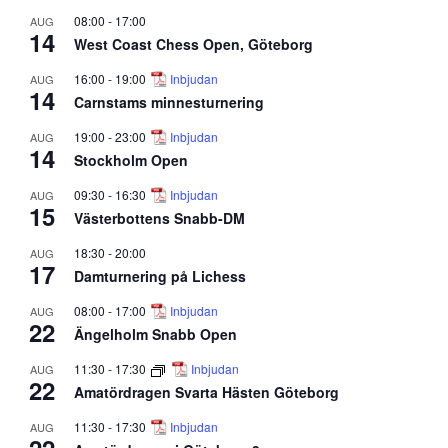
08:00
-
17:00
AUG
14
West Coast Chess Open, Göteborg
16:00
-
19:00
Inbjudan
AUG
14
Carnstams minnesturnering
19:00
-
23:00
Inbjudan
AUG
14
Stockholm Open
09:30
-
16:30
Inbjudan
AUG
15
Västerbottens Snabb-DM
18:30
-
20:00
AUG
17
Damturnering på Lichess
08:00
-
17:00
Inbjudan
AUG
22
Ängelholm Snabb Open
11:30
-
17:30
Inbjudan
AUG
22
Amatördragen Svarta Hästen Göteborg
11:30
-
17:30
Inbjudan
AUG