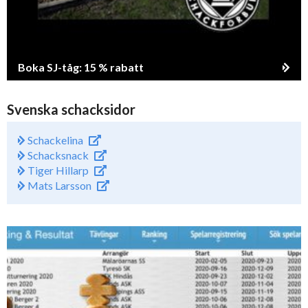
Boka SJ-tåg: 15 % rabatt
Svenska schacksidor
Schackelina
Schacksnack
Tiger Hillarp
Mats Larsson