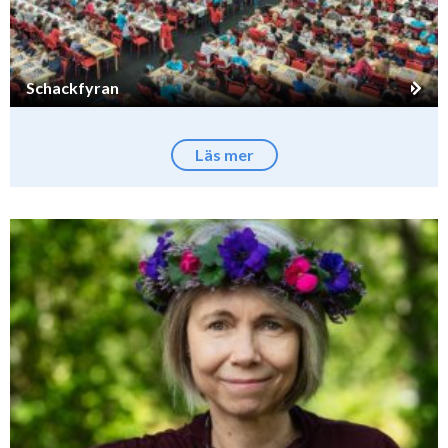
Schackfyran
Läs mer