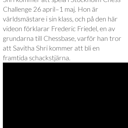
Challenge 26 april–1 maj. Hon är
världsmästare i sin klass, och på den här
videon förklarar Frederic Friedel, en av
grundarna till Chessbase, varför han tror
att Savitha Shri kommer att bli en
framtida schackstjärna.