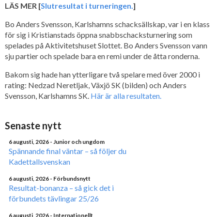
LÄS MER [
Slutresultat i turneringen.
]
Bo Anders Svensson, Karlshamns schacksällskap, var i en klass
för sig i Kristianstads öppna snabbschacksturnering som
spelades på Aktivitetshuset Slottet. Bo Anders Svensson vann
sju partier och spelade bara en remi under de åtta ronderna.
Bakom sig hade han ytterligare två spelare med över 2000 i
rating: Nedzad Neretljak, Växjö SK (bilden) och Anders
Svensson, Karlshamns SK.
Här är alla resultaten.
Senaste nytt
6 augusti, 2026
- Junior och ungdom
Spännande final väntar – så följer du
Kadettallsvenskan
6 augusti, 2026
- Förbundsnytt
Resultat-bonanza – så gick det i
förbundets tävlingar 25/26
6 augusti, 2026
- Internationellt