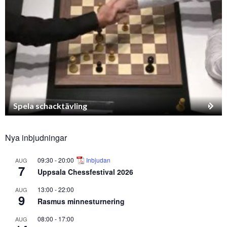
Spela schacktävling
Nya inbjudningar
09:30
-
20:00
Inbjudan
AUG
7
Uppsala Chessfestival 2026
13:00
-
22:00
AUG
9
Rasmus minnesturnering
08:00
-
17:00
AUG