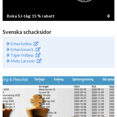
Boka SJ-tåg: 15 % rabatt
Svenska schacksidor
Schackelina
Schacksnack
Tiger Hillarp
Mats Larsson