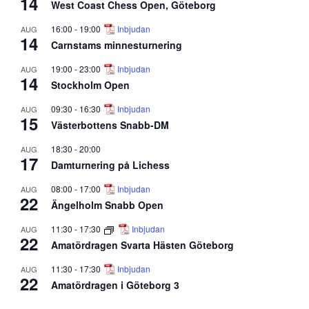
14
West Coast Chess Open, Göteborg
16:00
-
19:00
Inbjudan
AUG
14
Carnstams minnesturnering
19:00
-
23:00
Inbjudan
AUG
14
Stockholm Open
09:30
-
16:30
Inbjudan
AUG
15
Västerbottens Snabb-DM
18:30
-
20:00
AUG
17
Damturnering på Lichess
08:00
-
17:00
Inbjudan
AUG
22
Ängelholm Snabb Open
11:30
-
17:30
Inbjudan
AUG
22
Amatördragen Svarta Hästen Göteborg
11:30
-
17:30
Inbjudan
AUG
22
Amatördragen i Göteborg 3