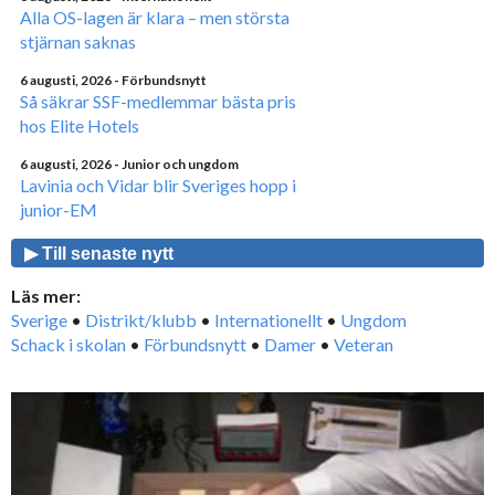
Alla OS-lagen är klara – men största
stjärnan saknas
6 augusti, 2026
- Förbundsnytt
Så säkrar SSF-medlemmar bästa pris
hos Elite Hotels
6 augusti, 2026
- Junior och ungdom
Lavinia och Vidar blir Sveriges hopp i
junior-EM
▶ Till senaste nytt
Läs mer:
Sverige
•
Distrikt/klubb
•
Internationellt
•
Ungdom
Schack i skolan
•
Förbundsnytt
•
Damer
•
Veteran