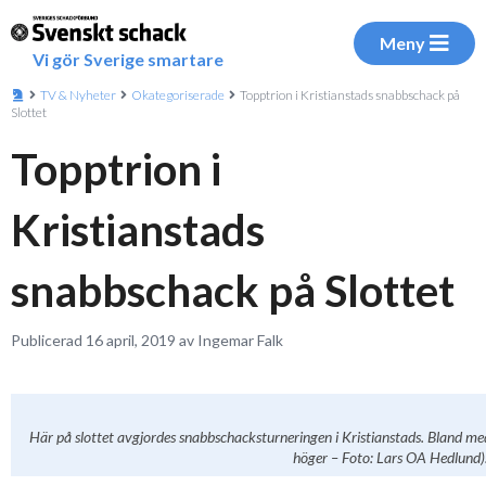
Meny
Vi gör Sverige smartare
TV & Nyheter
Okategoriserade
Topptrion i Kristianstads snabbschack på
Slottet
Topptrion i
Kristianstads
snabbschack på Slottet
Publicerad 16 april, 2019 av Ingemar Falk
Här på slottet avgjordes snabbschacksturneringen i Kristianstads. Bland med
höger – Foto: Lars OA Hedlund)