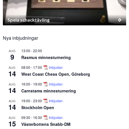
Spela schacktävling
Nya inbjudningar
13:00
-
22:00
AUG
9
Rasmus minnesturnering
08:00
-
17:00
Inbjudan
AUG
14
West Coast Chess Open, Göteborg
16:00
-
19:00
Inbjudan
AUG
14
Carnstams minnesturnering
19:00
-
23:00
Inbjudan
AUG
14
Stockholm Open
09:30
-
16:30
Inbjudan
AUG
15
Västerbottens Snabb-DM