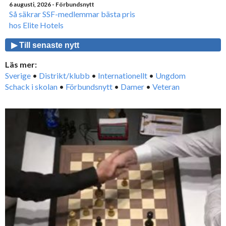
6 augusti, 2026
- Förbundsnytt
Så säkrar SSF-medlemmar bästa pris
hos Elite Hotels
▶ Till senaste nytt
Läs mer:
Sverige
•
Distrikt/klubb
•
Internationellt
•
Ungdom
Schack i skolan
•
Förbundsnytt
•
Damer
•
Veteran