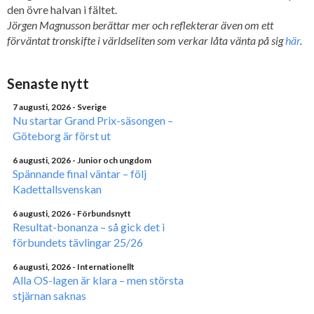
den övre halvan i fältet.
Jörgen Magnusson berättar mer och reflekterar även om ett
förväntat tronskifte i världseliten som verkar låta vänta på sig
här
.
Senaste nytt
7 augusti, 2026
- Sverige
Nu startar Grand Prix-säsongen –
Göteborg är först ut
6 augusti, 2026
- Junior och ungdom
Spännande final väntar – följ
Kadettallsvenskan
6 augusti, 2026
- Förbundsnytt
Resultat-bonanza – så gick det i
förbundets tävlingar 25/26
6 augusti, 2026
- Internationellt
Alla OS-lagen är klara – men största
stjärnan saknas