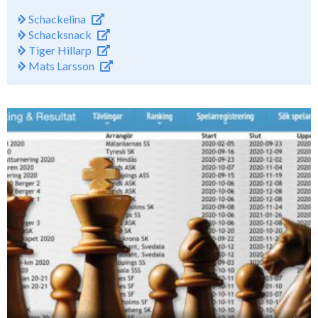
Schackelina
Schacksnack
Tiger Hillarp
Mats Larsson