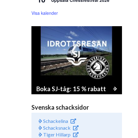
Uppsala Chessfestival 2026
Visa kalender
Boka SJ-tåg: 15 % rabatt
Svenska schacksidor
Schackelina
Schacksnack
Tiger Hillarp