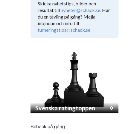
Skicka nyhetstips, bilder och
resultat till
nyheter@schack.se.
Har
du en tävling på gång? Mejla
inbjudan och info till
turneringstips@schack.se
Svenska ratingtoppen
Schack på gång