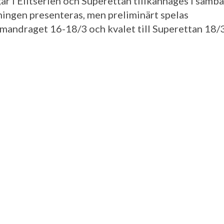
ar i Elitserien och Superettan tillkännages i sam
tningen presenteras, men preliminärt spelas
mandraget 16-18/3 och kvalet till Superettan 18/3