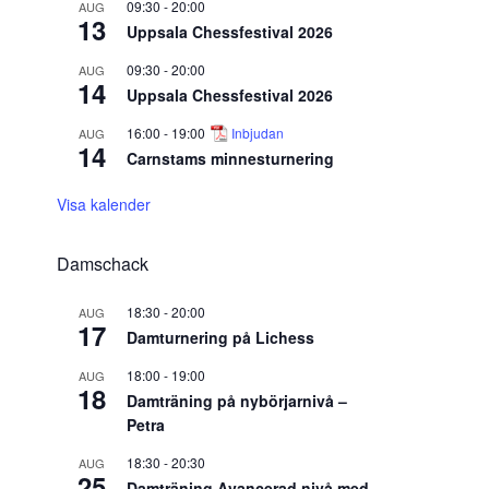
09:30
-
20:00
AUG
13
Uppsala Chessfestival 2026
09:30
-
20:00
AUG
14
Uppsala Chessfestival 2026
16:00
-
19:00
Inbjudan
AUG
14
Carnstams minnesturnering
Visa kalender
Damschack
18:30
-
20:00
AUG
17
Damturnering på Lichess
18:00
-
19:00
AUG
18
Damträning på nybörjarnivå –
Petra
18:30
-
20:30
AUG
25
Damträning Avancerad nivå med