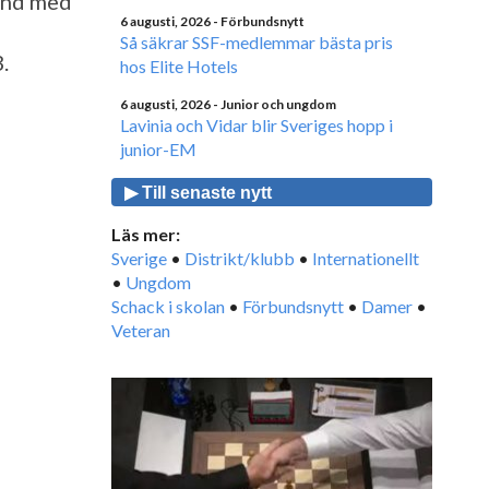
band med
6 augusti, 2026
- Förbundsnytt
Så säkrar SSF-medlemmar bästa pris
.
hos Elite Hotels
6 augusti, 2026
- Junior och ungdom
Lavinia och Vidar blir Sveriges hopp i
junior-EM
▶ Till senaste nytt
Läs mer:
Sverige
•
Distrikt/klubb
•
Internationellt
•
Ungdom
Schack i skolan
•
Förbundsnytt
•
Damer
•
Veteran