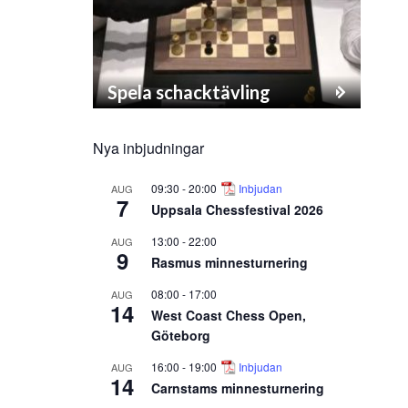
Spela schacktävling
Nya inbjudningar
09:30
-
20:00
Inbjudan
AUG
7
Uppsala Chessfestival 2026
13:00
-
22:00
AUG
9
Rasmus minnesturnering
08:00
-
17:00
AUG
14
West Coast Chess Open,
Göteborg
16:00
-
19:00
Inbjudan
AUG
14
Carnstams minnesturnering