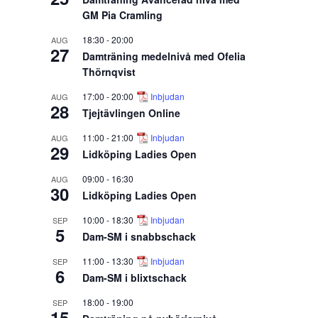
GM Pia Cramling
18:30
-
20:00
AUG
27
Damträning medelnivå med Ofelia
Thörnqvist
17:00
-
20:00
Inbjudan
AUG
28
Tjejtävlingen Online
11:00
-
21:00
Inbjudan
AUG
29
Lidköping Ladies Open
09:00
-
16:30
AUG
30
Lidköping Ladies Open
10:00
-
18:30
Inbjudan
SEP
5
Dam-SM i snabbschack
11:00
-
13:30
Inbjudan
SEP
6
Dam-SM i blixtschack
18:00
-
19:00
SEP
15