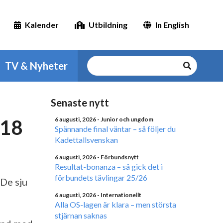
Kalender
Utbildning
In English
TV & Nyheter
Senaste nytt
/18
6 augusti, 2026
- Junior och ungdom
Spännande final väntar – så följer du
Kadettallsvenskan
6 augusti, 2026
- Förbundsnytt
Resultat-bonanza – så gick det i
förbundets tävlingar 25/26
 De sju
6 augusti, 2026
- Internationellt
Alla OS-lagen är klara – men största
stjärnan saknas