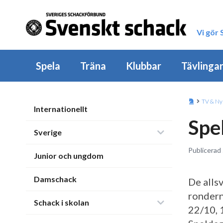
Vi gör
Spela
Träna
Klubbar
Tävlinga
TV & Ny
Internationellt
Spe
Sverige
Publicerad 
Junior och ungdom
Damschack
De alls
ronderna
Schack i skolan
22/10, 