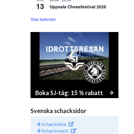
13
Uppsala Chessfestival 2026
Visa kalender
Boka SJ-tåg: 15 % rabatt
Svenska schacksidor
Schackelina
Schacksnack