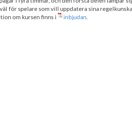
pågår i fyra timmar, och den första delen lämpar si
väl för spelare som vill uppdatera sina regelkunska
tion om kursen finns i
inbjudan
.