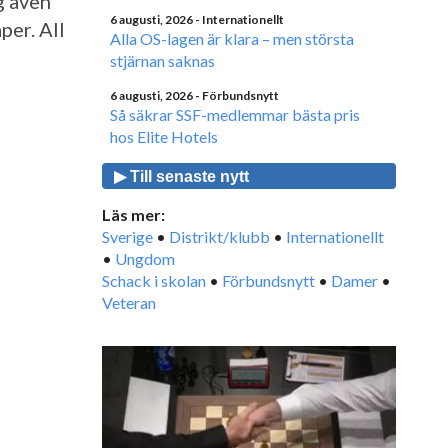
g även
6 augusti, 2026
- Internationellt
per. All
Alla OS-lagen är klara – men största
stjärnan saknas
6 augusti, 2026
- Förbundsnytt
Så säkrar SSF-medlemmar bästa pris
hos Elite Hotels
▶ Till senaste nytt
Läs mer:
Sverige
•
Distrikt/klubb
•
Internationellt
•
Ungdom
Schack i skolan
•
Förbundsnytt
•
Damer
•
Veteran