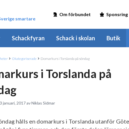
Om förbundet
Sponsring
 Sverige smartare
r
Schackfyran
Schack i skolan
Butik
heter
Okategoriserade
Domarkurs i Torslanda på söndag
arkurs i Torslanda på
dag
3 januari, 2017 av Niklas Sidmar
öndag hålls en domarkurs i Torslanda utanför Göt