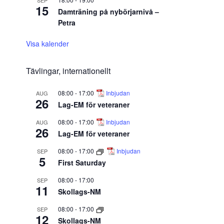
SEP
15
Damträning på nybörjarnivå –
Petra
Visa kalender
Tävlingar, internationellt
08:00
-
17:00
Inbjudan
AUG
26
Lag-EM för veteraner
08:00
-
17:00
Inbjudan
AUG
26
Lag-EM för veteraner
08:00
-
17:00
Inbjudan
SEP
5
First Saturday
08:00
-
17:00
SEP
11
Skollags-NM
08:00
-
17:00
SEP
12
Skollags-NM