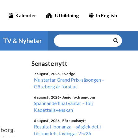
Kalender
Utbildning
In English
TV & Nyheter
Senaste nytt
7 augusti, 2026
- Sverige
Nu startar Grand Prix-säsongen –
Göteborg är först ut
6 augusti, 2026
- Junior och ungdom
Spännande final väntar – följ
Kadettallsvenskan
6 augusti, 2026
- Förbundsnytt
Resultat-bonanza – så gick det i
eborg.
förbundets tävlingar 25/26