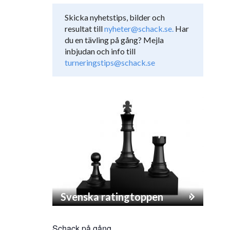
Skicka nyhetstips, bilder och
resultat till
nyheter@schack.se.
Har
du en tävling på gång? Mejla
inbjudan och info till
turneringstips@schack.se
Svenska ratingtoppen
Schack på gång