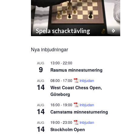
Spela schacktävling
Nya inbjudningar
13:00
-
22:00
AUG
9
Rasmus minnesturnering
08:00
-
17:00
Inbjudan
AUG
14
West Coast Chess Open,
Göteborg
16:00
-
19:00
Inbjudan
AUG
14
Carnstams minnesturnering
19:00
-
23:00
Inbjudan
AUG
14
Stockholm Open