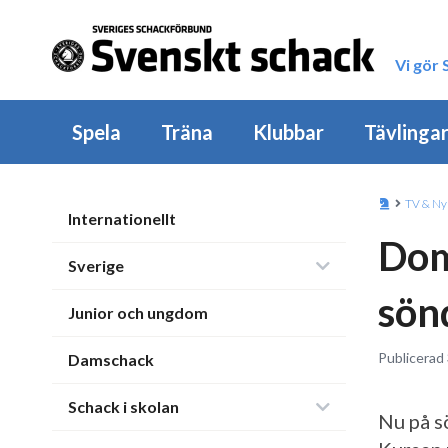
Vi gör
Spela
Träna
Klubbar
Tävlinga
TV & Ny
Internationellt
Dom
Sverige
sön
Junior och ungdom
Publicerad 
Damschack
Schack i skolan
Nu på s