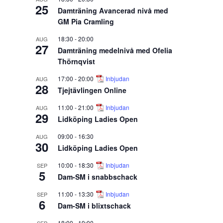
25
Damträning Avancerad nivå med
GM Pia Cramling
18:30
-
20:00
AUG
27
Damträning medelnivå med Ofelia
Thörnqvist
17:00
-
20:00
Inbjudan
AUG
28
Tjejtävlingen Online
11:00
-
21:00
Inbjudan
AUG
29
Lidköping Ladies Open
09:00
-
16:30
AUG
30
Lidköping Ladies Open
10:00
-
18:30
Inbjudan
SEP
5
Dam-SM i snabbschack
11:00
-
13:30
Inbjudan
SEP
6
Dam-SM i blixtschack
18:00
-
19:00