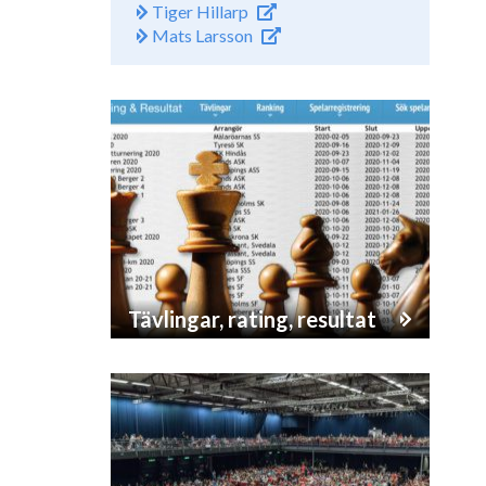
Tiger Hillarp
Mats Larsson
Tävlingar, rating, resultat