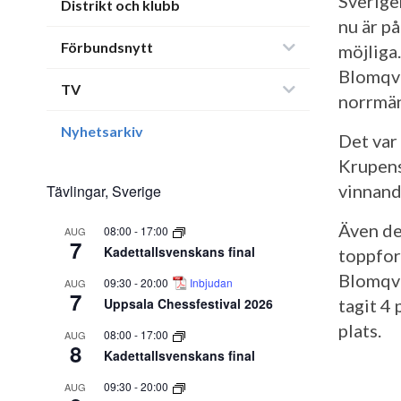
Sverige
Distrikt och klubb
nu är p
Förbundsnytt
möjliga.
Blomqvi
TV
norrmän
Nyhetsarkiv
Det var
Krupens
vinnand
Tävlingar, Sverige
Även de
08:00
-
17:00
AUG
7
Kadettallsvenskans final
toppfor
Blomqvi
09:30
-
20:00
Inbjudan
AUG
7
Uppsala Chessfestival 2026
tagit 4
plats.
08:00
-
17:00
AUG
8
Kadettallsvenskans final
09:30
-
20:00
AUG