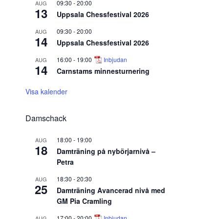
09:30
-
20:00
AUG
13
Uppsala Chessfestival 2026
09:30
-
20:00
AUG
14
Uppsala Chessfestival 2026
16:00
-
19:00
Inbjudan
AUG
14
Carnstams minnesturnering
Visa kalender
Damschack
18:00
-
19:00
AUG
18
Damträning på nybörjarnivå –
Petra
18:30
-
20:30
AUG
25
Damträning Avancerad nivå med
GM Pia Cramling
17:00
-
20:00
Inbjudan
AUG