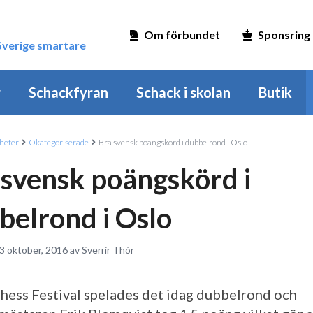
Om förbundet
Sponsring
 Sverige smartare
r
Schackfyran
Schack i skolan
Butik
heter
Okategoriserade
Bra svensk poängskörd i dubbelrond i Oslo
 svensk poängskörd i
belrond i Oslo
3 oktober, 2016 av Sverrir Thór
Chess Festival spelades det idag dubbelrond och