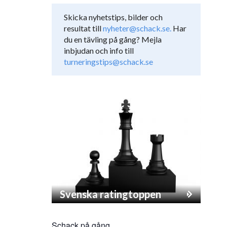
Skicka nyhetstips, bilder och
resultat till
nyheter@schack.se.
Har
du en tävling på gång? Mejla
inbjudan och info till
turneringstips@schack.se
Svenska ratingtoppen
Schack på gång