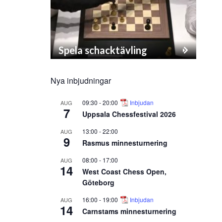
Spela schacktävling
Nya inbjudningar
09:30
-
20:00
Inbjudan
AUG
7
Uppsala Chessfestival 2026
13:00
-
22:00
AUG
9
Rasmus minnesturnering
08:00
-
17:00
AUG
14
West Coast Chess Open,
Göteborg
16:00
-
19:00
Inbjudan
AUG
14
Carnstams minnesturnering