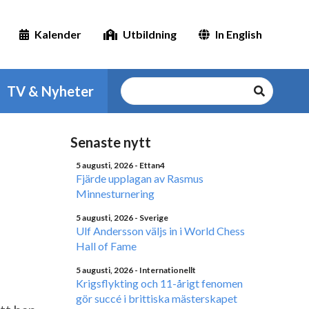
Kalender
Utbildning
In English
TV & Nyheter
Senaste nytt
5 augusti, 2026
- Ettan4
Fjärde upplagan av Rasmus
Minnesturnering
5 augusti, 2026
- Sverige
Ulf Andersson väljs in i World Chess
Hall of Fame
5 augusti, 2026
- Internationellt
Krigsflykting och 11-årigt fenomen
gör succé i brittiska mästerskapet