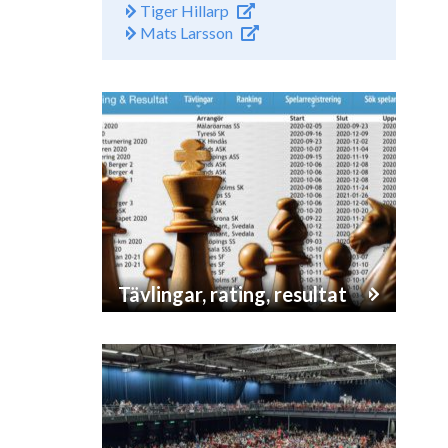
Tiger Hillarp
Mats Larsson
Tävlingar, rating, resultat