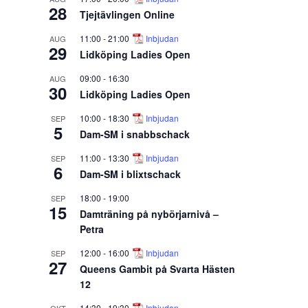
28
Tjejtävlingen Online
11:00
-
21:00
Inbjudan
AUG
29
Lidköping Ladies Open
09:00
-
16:30
AUG
30
Lidköping Ladies Open
10:00
-
18:30
Inbjudan
SEP
5
Dam-SM i snabbschack
11:00
-
13:30
Inbjudan
SEP
6
Dam-SM i blixtschack
18:00
-
19:00
SEP
15
Damträning på nybörjarnivå –
Petra
12:00
-
16:00
Inbjudan
SEP
27
Queens Gambit på Svarta Hästen
12
14:30
-
19:30
Inbjudan