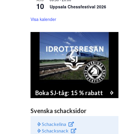
10
Uppsala Chessfestival 2026
Visa kalender
Boka SJ-tåg: 15 % rabatt
Svenska schacksidor
Schackelina
Schacksnack