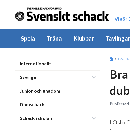
Vi gör
Spela
Träna
Klubbar
Tävlinga
TV & Ny
Internationellt
Bra
Sverige
dub
Junior och ungdom
Publicerad 
Damschack
Schack i skolan
I Oslo 