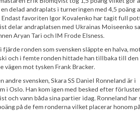
mästaren Erik Blomqvist tog 1,5 poäng vilket gör a
å en delad andraplats i turneringen med 4,5 poäng 
 Endast favoriten Igor Kovalenko har tagit full pot
st delar andraplatsen med Ukrainas Moiseenko s
nen Aryan Tari och IM Frode Elsness.
 i fjärde ronden som svensken släppte en halva, mot
ki och i femte ronden hittade han tillbaka till den
e vägen mot tysken Frank Bracker.
n andre svensken, Skara SS Daniel Ronneland är i
m i Oslo. Han kom igen med besked efter förluste
st och vann båda sina partier idag. Ronneland har
 poäng på de fem ronderna vilket placerar honom p