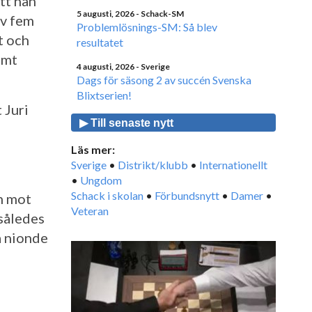
tt han
5 augusti, 2026
- Schack-SM
av fem
Problemlösnings-SM: Så blev
t och
resultatet
amt
4 augusti, 2026
- Sverige
Dags för säsong 2 av succén Svenska
Blixtserien!
 Juri
▶ Till senaste nytt
Läs mer:
Sverige
•
Distrikt/klubb
•
Internationellt
•
Ungdom
Schack i skolan
•
Förbundsnytt
•
Damer
•
n mot
Veteran
 således
å nionde