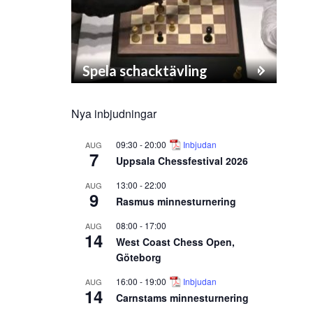
Spela schacktävling
Nya inbjudningar
09:30
-
20:00
Inbjudan
AUG
7
Uppsala Chessfestival 2026
13:00
-
22:00
AUG
9
Rasmus minnesturnering
08:00
-
17:00
AUG
14
West Coast Chess Open,
Göteborg
16:00
-
19:00
Inbjudan
AUG
14
Carnstams minnesturnering