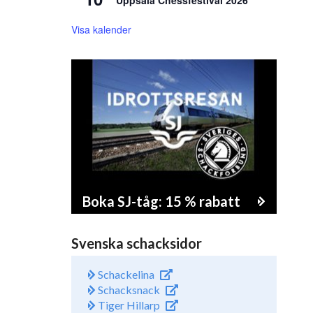
Uppsala Chessfestival 2026
Visa kalender
Boka SJ-tåg: 15 % rabatt
Svenska schacksidor
Schackelina
Schacksnack
Tiger Hillarp