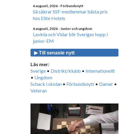
6 augusti, 2026
- Förbundsnytt
Så säkrar SSF-medlemmar bästa pris
hos Elite Hotels
6 augusti, 2026
- Junior och ungdom
Lavinia och Vidar blir Sveriges hopp i
junior-EM
▶ Till senaste nytt
Läs mer:
Sverige
•
Distrikt/klubb
•
Internationellt
•
Ungdom
Schack i skolan
•
Förbundsnytt
•
Damer
•
Veteran