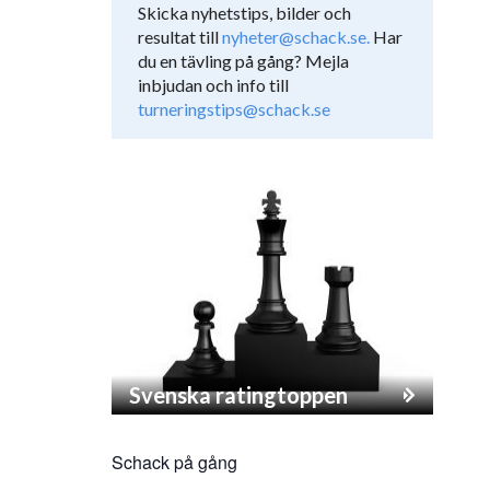
Skicka nyhetstips, bilder och
resultat till
nyheter@schack.se.
Har
du en tävling på gång? Mejla
inbjudan och info till
turneringstips@schack.se
Svenska ratingtoppen
Schack på gång