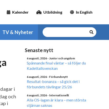
Kalender
Utbildning
In English
TV & Nyheter
Senaste nytt
ga
6 augusti, 2026
- Junior och ungdom
Spännande final väntar – så följer du
Kadettallsvenskan
6 augusti, 2026
- Förbundsnytt
Resultat-bonanza – så gick det i
förbundets tävlingar 25/26
dagar i
Idag och
6 augusti, 2026
- Internationellt
Alla OS-lagen är klara – men största
ap i
stjärnan saknas