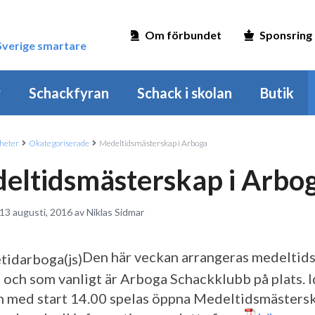
Om förbundet
Sponsring
 Sverige smartare
r
Schackfyran
Schack i skolan
Butik
heter
Okategoriserade
Medeltidsmästerskap i Arboga
eltidsmästerskap i Arbo
13 augusti, 2016 av Niklas Sidmar
Den här veckan arrangeras medeltids
 och som vanligt är Arboga Schackklubb på plats. 
 med start 14.00 spelas öppna Medeltidsmästersk