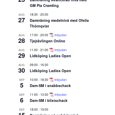
GM Pia Cramling
18:30
-
20:00
AUG
27
Damträning medelnivå med Ofelia
Thörnqvist
17:00
-
20:00
Inbjudan
AUG
28
Tjejtävlingen Online
11:00
-
21:00
Inbjudan
AUG
29
Lidköping Ladies Open
09:00
-
16:30
AUG
30
Lidköping Ladies Open
10:00
-
18:30
Inbjudan
SEP
5
Dam-SM i snabbschack
11:00
-
13:30
Inbjudan
SEP
6
Dam-SM i blixtschack
18:00
-
19:00
SEP
15