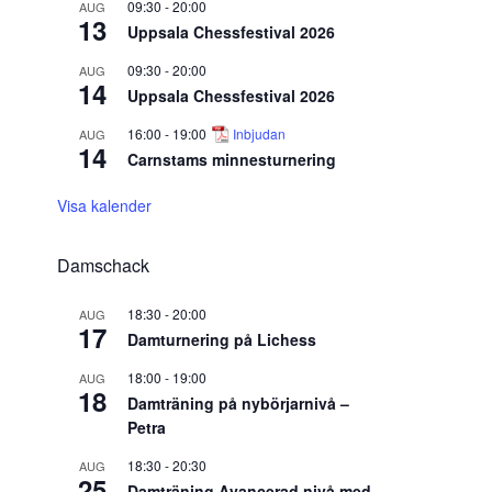
09:30
-
20:00
AUG
13
Uppsala Chessfestival 2026
09:30
-
20:00
AUG
14
Uppsala Chessfestival 2026
16:00
-
19:00
Inbjudan
AUG
14
Carnstams minnesturnering
Visa kalender
Damschack
18:30
-
20:00
AUG
17
Damturnering på Lichess
18:00
-
19:00
AUG
18
Damträning på nybörjarnivå –
Petra
18:30
-
20:30
AUG
25
Damträning Avancerad nivå med