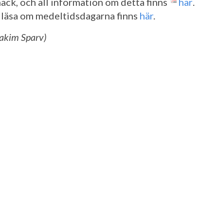
hack, och all information om detta finns
här
.
 läsa om medeltidsdagarna finns
här
.
oakim Sparv)