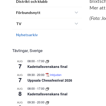
blixtsc
Distrikt och klubb
Mer att
Förbundsnytt
(Foto: J
TV
Nyhetsarkiv
Tävlingar, Sverige
08:00
-
17:00
AUG
7
Kadettallsvenskans final
09:30
-
20:00
Inbjudan
AUG
7
Uppsala Chessfestival 2026
08:00
-
17:00
AUG
8
Kadettallsvenskans final
09:30
-
20:00
AUG