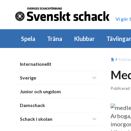
Vi gör
Spela
Träna
Klubbar
Tävlinga
TV & Ny
Internationellt
Med
Sverige
Publicerad 
Junior och ungdom
Damschack
Arboga,
Schack i skolan
imorgon