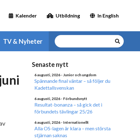
Kalender
Utbildning
In English
TV & Nyheter
Senaste nytt
juni
6 augusti, 2026
- Junior och ungdom
Spännande final väntar – så följer du
Kadettallsvenskan
6 augusti, 2026
- Förbundsnytt
Resultat-bonanza – så gick det i
förbundets tävlingar 25/26
av
6 augusti, 2026
- Internationellt
Alla OS-lagen är klara – men största
stjärnan saknas