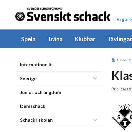
Vi gör
Spela
Träna
Klubbar
Tävlinga
TV & Ny
Internationellt
Kla
Sverige
Publicerad 
Junior och ungdom
Damschack
Schack i skolan