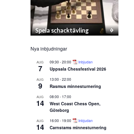
Spela schacktävling
Nya inbjudningar
09:30
-
20:00
Inbjudan
AUG
7
Uppsala Chessfestival 2026
13:00
-
22:00
AUG
9
Rasmus minnesturnering
08:00
-
17:00
AUG
14
West Coast Chess Open,
Göteborg
16:00
-
19:00
Inbjudan
AUG
14
Carnstams minnesturnering