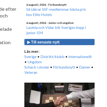
6 augusti, 2026
- Förbundsnytt
de efter
Så säkrar SSF-medlemmar bästa pris
hos Elite Hotels
 och
6 augusti, 2026
- Junior och ungdom
Lavinia och Vidar blir Sveriges hopp i
delade
junior-EM
ation
▶ Till senaste nytt
Läs mer:
Sverige
•
Distrikt/klubb
•
Internationellt
•
Ungdom
Schack i skolan
•
Förbundsnytt
•
Damer
•
Veteran