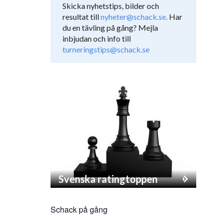
Skicka nyhetstips, bilder och
resultat till
nyheter@schack.se.
Har
du en tävling på gång? Mejla
inbjudan och info till
turneringstips@schack.se
Svenska ratingtoppen
Schack på gång