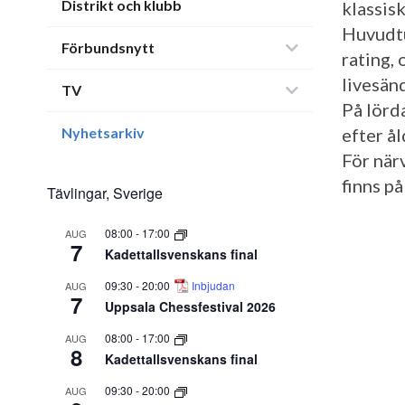
Distrikt och klubb
klassis
Huvudtu
Förbundsnytt
rating,
livesän
TV
På lörd
Nyhetsarkiv
efter ål
För när
finns p
Tävlingar, Sverige
08:00
-
17:00
AUG
7
Kadettallsvenskans final
09:30
-
20:00
Inbjudan
AUG
7
Uppsala Chessfestival 2026
08:00
-
17:00
AUG
8
Kadettallsvenskans final
09:30
-
20:00
AUG