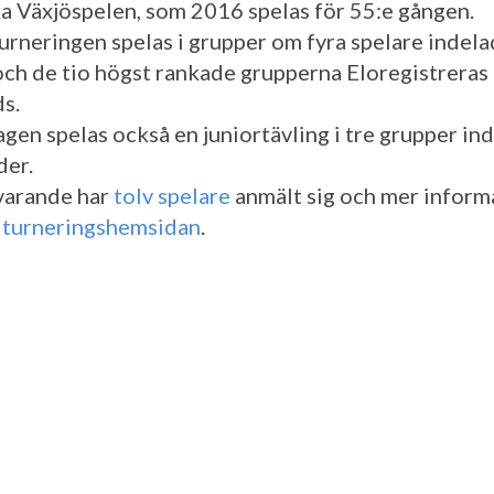
ka Växjöspelen, som 2016 spelas för 55:e gången.
rneringen spelas i grupper om fyra spelare indela
 och de tio högst rankade grupperna Eloregistreras
ds.
agen spelas också en juniortävling i tre grupper in
der.
varande har
tolv spelare
anmält sig och mer inform
å
turneringshemsidan
.