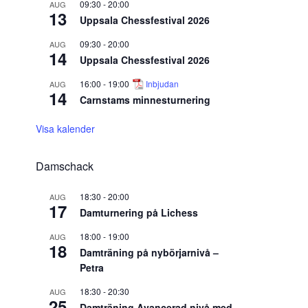
09:30
-
20:00
AUG
13
Uppsala Chessfestival 2026
09:30
-
20:00
AUG
14
Uppsala Chessfestival 2026
16:00
-
19:00
Inbjudan
AUG
14
Carnstams minnesturnering
Visa kalender
Damschack
18:30
-
20:00
AUG
17
Damturnering på Lichess
18:00
-
19:00
AUG
18
Damträning på nybörjarnivå –
Petra
18:30
-
20:30
AUG
25
Damträning Avancerad nivå med