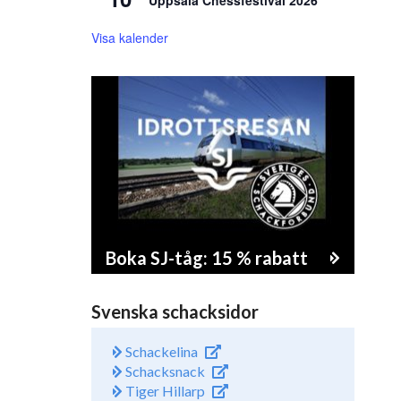
Uppsala Chessfestival 2026
Visa kalender
Boka SJ-tåg: 15 % rabatt
Svenska schacksidor
Schackelina
Schacksnack
Tiger Hillarp