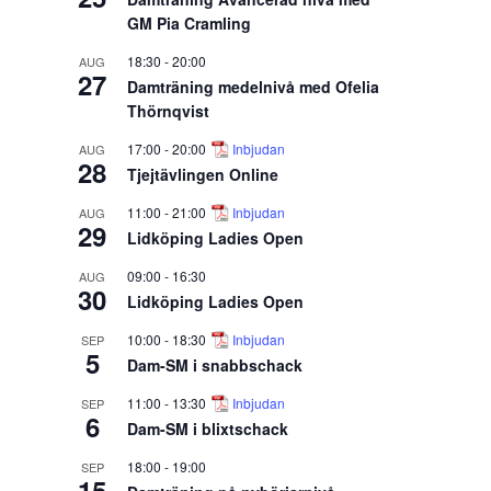
GM Pia Cramling
18:30
-
20:00
AUG
27
Damträning medelnivå med Ofelia
Thörnqvist
17:00
-
20:00
Inbjudan
AUG
28
Tjejtävlingen Online
11:00
-
21:00
Inbjudan
AUG
29
Lidköping Ladies Open
09:00
-
16:30
AUG
30
Lidköping Ladies Open
10:00
-
18:30
Inbjudan
SEP
5
Dam-SM i snabbschack
11:00
-
13:30
Inbjudan
SEP
6
Dam-SM i blixtschack
18:00
-
19:00
SEP
15