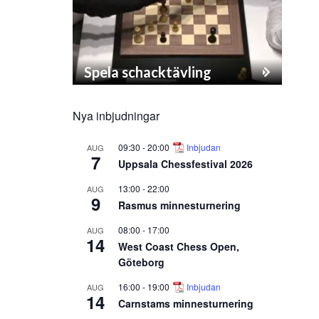
Spela schacktävling
Nya inbjudningar
09:30
-
20:00
Inbjudan
AUG
7
Uppsala Chessfestival 2026
13:00
-
22:00
AUG
9
Rasmus minnesturnering
08:00
-
17:00
AUG
14
West Coast Chess Open,
Göteborg
16:00
-
19:00
Inbjudan
AUG
14
Carnstams minnesturnering