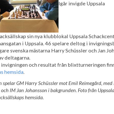
Igår invigde Uppsala
acksällskap sin nya klubblokal Uppsala Schackcen
ansgatan i Uppsala. 46 spelare deltog i invignings
igare svenska mästarna Harry Schüssler och Jan Jo
av deltagarna.
invigningen och resultat från blixtturneringen fin
ns hemsida
.
n spelar GM Harry Schüssler mot Emil Reimegård, med
 och IM Jan Johansson i bakgrunden. Foto från Uppsal
cksällskaps hemsida.