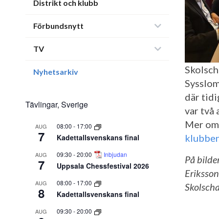
Distrikt och klubb
Förbundsnytt
TV
Skolsch
Nyhetsarkiv
Sysslom
där tid
Tävlingar, Sverige
var två 
Mer om 
08:00
-
17:00
AUG
7
klubbe
Kadettallsvenskans final
09:30
-
20:00
Inbjudan
AUG
På bilde
7
Uppsala Chessfestival 2026
Eriksson
08:00
-
17:00
AUG
Skolscha
8
Kadettallsvenskans final
09:30
-
20:00
AUG