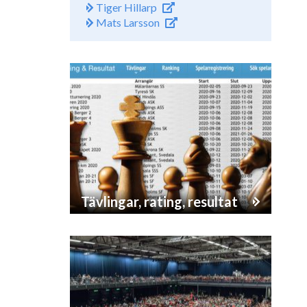
Tiger Hillarp
Mats Larsson
Tävlingar, rating, resultat