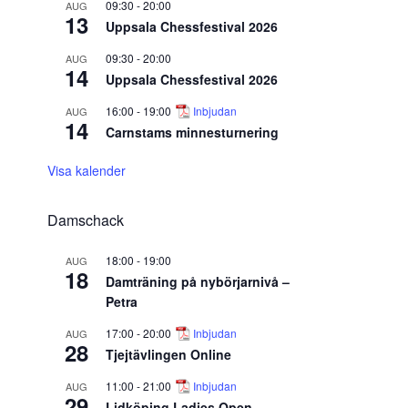
09:30
-
20:00
AUG
13
Uppsala Chessfestival 2026
09:30
-
20:00
AUG
14
Uppsala Chessfestival 2026
16:00
-
19:00
Inbjudan
AUG
14
Carnstams minnesturnering
Visa kalender
Damschack
18:00
-
19:00
AUG
18
Damträning på nybörjarnivå –
Petra
17:00
-
20:00
Inbjudan
AUG
28
Tjejtävlingen Online
11:00
-
21:00
Inbjudan
AUG
29
Lidköping Ladies Open