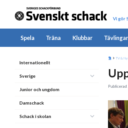
Vi gör
Spela
Träna
Klubbar
Tävlinga
TV & Ny
Internationellt
Upp
Sverige
Publicerad 
Junior och ungdom
Damschack
Schack i skolan