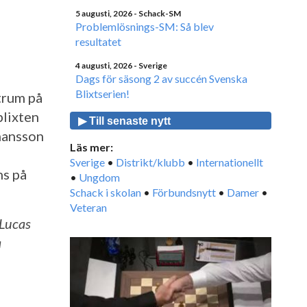
5 augusti, 2026
- Schack-SM
Problemlösnings-SM: Så blev
resultatet
4 augusti, 2026
- Sverige
Dags för säsong 2 av succén Svenska
Blixtserien!
trum på
blixten
▶ Till senaste nytt
hansson
Läs mer:
Sverige
•
Distrikt/klubb
•
Internationellt
ns på
•
Ungdom
Schack i skolan
•
Förbundsnytt
•
Damer
•
Veteran
 Lucas
a