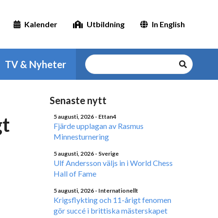
Kalender
Utbildning
In English
TV & Nyheter
Senaste nytt
gt
5 augusti, 2026
- Ettan4
Fjärde upplagan av Rasmus
Minnesturnering
5 augusti, 2026
- Sverige
Ulf Andersson väljs in i World Chess
Hall of Fame
5 augusti, 2026
- Internationellt
Krigsflykting och 11-årigt fenomen
gör succé i brittiska mästerskapet