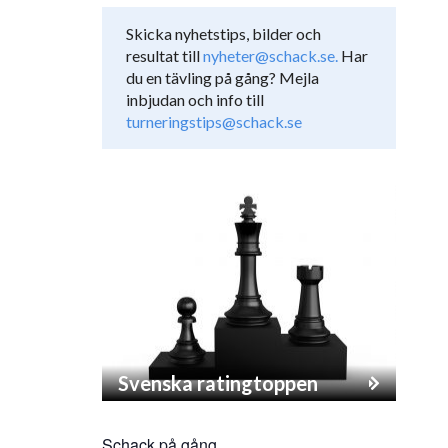
Skicka nyhetstips, bilder och
resultat till
nyheter@schack.se.
Har
du en tävling på gång? Mejla
inbjudan och info till
turneringstips@schack.se
Svenska ratingtoppen
Schack på gång