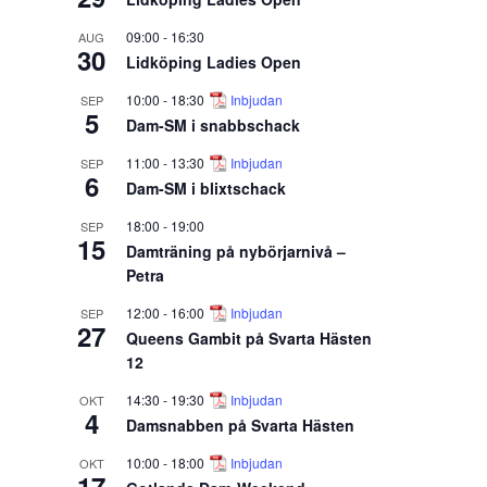
09:00
-
16:30
AUG
30
Lidköping Ladies Open
10:00
-
18:30
Inbjudan
SEP
5
Dam-SM i snabbschack
11:00
-
13:30
Inbjudan
SEP
6
Dam-SM i blixtschack
18:00
-
19:00
SEP
15
Damträning på nybörjarnivå –
Petra
12:00
-
16:00
Inbjudan
SEP
27
Queens Gambit på Svarta Hästen
12
14:30
-
19:30
Inbjudan
OKT
4
Damsnabben på Svarta Hästen
10:00
-
18:00
Inbjudan
OKT
17