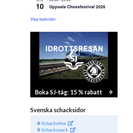
10
Uppsala Chessfestival 2026
Visa kalender
Boka SJ-tåg: 15 % rabatt
Svenska schacksidor
Schackelina
Schacksnack