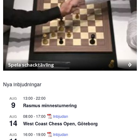
Spela schacktävling
Nya inbjudningar
13:00
-
22:00
AUG
9
Rasmus minnesturnering
08:00
-
17:00
Inbjudan
AUG
14
West Coast Chess Open, Göteborg
16:00
-
19:00
Inbjudan
AUG