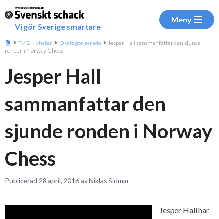
Meny
Vi gör Sverige smartare
TV & Nyheter
Okategoriserade
Jesper Hall sammanfattar den sjunde
ronden i Norway Chess
Jesper Hall
sammanfattar den
sjunde ronden i Norway
Chess
Publicerad 28 april, 2016 av Niklas Sidmar
Jesper Hall har