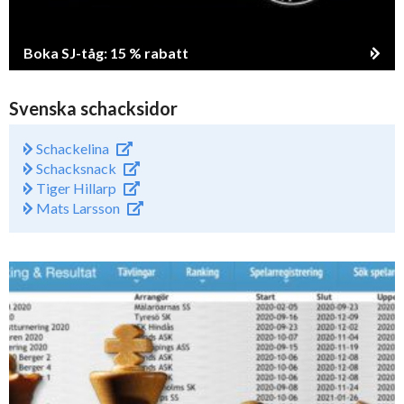
Boka SJ-tåg: 15 % rabatt
Svenska schacksidor
Schackelina
Schacksnack
Tiger Hillarp
Mats Larsson