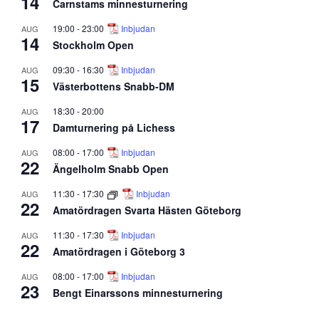
14
Carnstams minnesturnering
19:00
-
23:00
Inbjudan
AUG
14
Stockholm Open
09:30
-
16:30
Inbjudan
AUG
15
Västerbottens Snabb-DM
18:30
-
20:00
AUG
17
Damturnering på Lichess
08:00
-
17:00
Inbjudan
AUG
22
Ängelholm Snabb Open
11:30
-
17:30
Inbjudan
AUG
22
Amatördragen Svarta Hästen Göteborg
11:30
-
17:30
Inbjudan
AUG
22
Amatördragen i Göteborg 3
08:00
-
17:00
Inbjudan
AUG
23
Bengt Einarssons minnesturnering