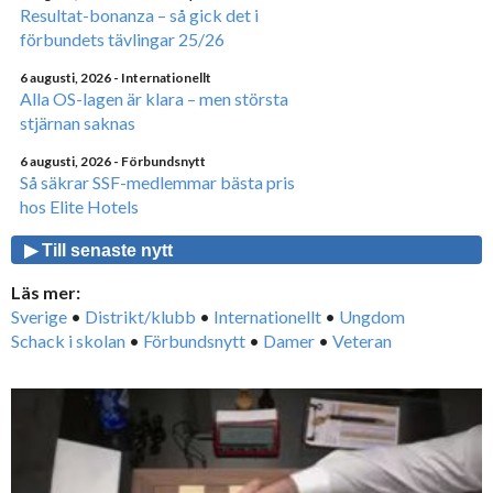
Resultat-bonanza – så gick det i
förbundets tävlingar 25/26
6 augusti, 2026
- Internationellt
Alla OS-lagen är klara – men största
stjärnan saknas
6 augusti, 2026
- Förbundsnytt
Så säkrar SSF-medlemmar bästa pris
hos Elite Hotels
▶ Till senaste nytt
Läs mer:
Sverige
•
Distrikt/klubb
•
Internationellt
•
Ungdom
Schack i skolan
•
Förbundsnytt
•
Damer
•
Veteran