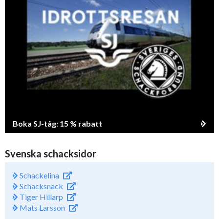
Boka SJ-tåg: 15 % rabatt
Svenska schacksidor
Schackelina
Schacksnack
Tiger Hillarp
Mats Larsson