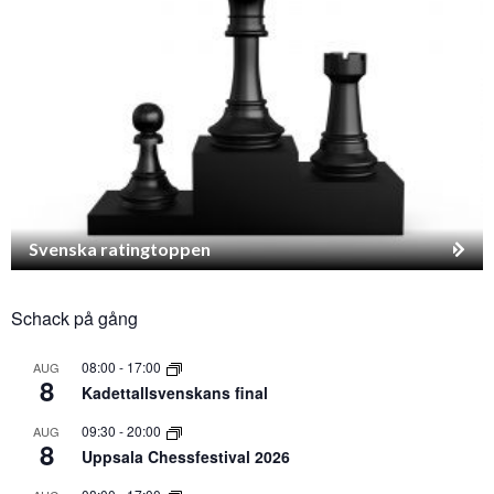
Svenska ratingtoppen
Schack på gång
08:00
-
17:00
AUG
8
Kadettallsvenskans final
09:30
-
20:00
AUG
8
Uppsala Chessfestival 2026