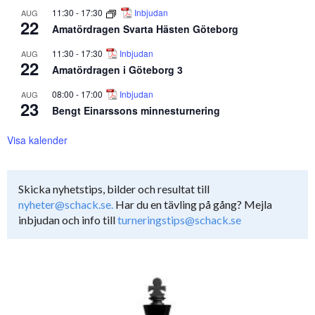
11:30
-
17:30
Inbjudan
AUG
22
Amatördragen Svarta Hästen Göteborg
11:30
-
17:30
Inbjudan
AUG
22
Amatördragen i Göteborg 3
08:00
-
17:00
Inbjudan
AUG
23
Bengt Einarssons minnesturnering
Visa kalender
Skicka nyhetstips, bilder och resultat till
nyheter@schack.se.
Har du en tävling på gång? Mejla
inbjudan och info till
turneringstips@schack.se