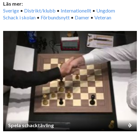
Läs mer:
Sverige
•
Distrikt/klubb
•
Internationellt
•
Ungdom
Schack i skolan
•
Förbundsnytt
•
Damer
•
Veteran
Spela schacktävling