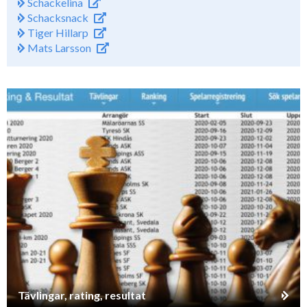
Schackelina
Schacksnack
Tiger Hillarp
Mats Larsson
Tävlingar, rating, resultat