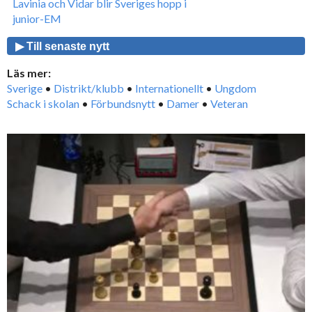
Lavinia och Vidar blir Sveriges hopp i
junior-EM
▶ Till senaste nytt
Läs mer:
Sverige
•
Distrikt/klubb
•
Internationellt
•
Ungdom
Schack i skolan
•
Förbundsnytt
•
Damer
•
Veteran