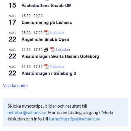
15
Västerbottens Snabb-DM
18:30
-
20:00
AUG
17
Damturnering på Lichess
08:00
-
17:00
Inbjudan
AUG
22
Ängelholm Snabb Open
11:30
-
17:30
Inbjudan
AUG
22
Amatördragen Svarta Hästen Göteborg
11:30
-
17:30
Inbjudan
AUG
22
Amatördragen i Göteborg 3
Visa kalender
Skicka nyhetstips, bilder och resultat till
nyheter@schack.se.
Har du en tävling på gång? Mejla
inbjudan och info till
turneringstips@schack.se