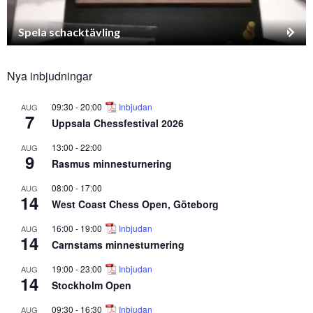
Spela schacktävling
Nya inbjudningar
09:30
-
20:00
Inbjudan
AUG
7
Uppsala Chessfestival 2026
13:00
-
22:00
AUG
9
Rasmus minnesturnering
08:00
-
17:00
AUG
14
West Coast Chess Open, Göteborg
16:00
-
19:00
Inbjudan
AUG
14
Carnstams minnesturnering
19:00
-
23:00
Inbjudan
AUG
14
Stockholm Open
09:30
-
16:30
Inbjudan
AUG