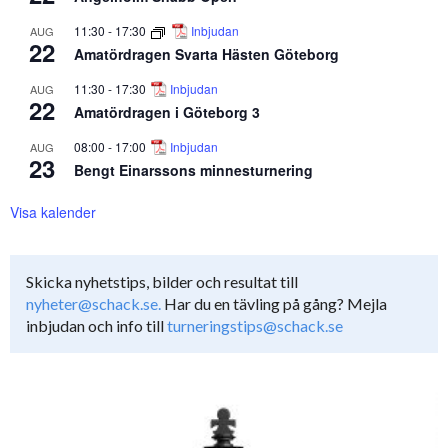
11:30
-
17:30
Inbjudan
AUG
22
Amatördragen Svarta Hästen Göteborg
11:30
-
17:30
Inbjudan
AUG
22
Amatördragen i Göteborg 3
08:00
-
17:00
Inbjudan
AUG
23
Bengt Einarssons minnesturnering
Visa kalender
Skicka nyhetstips, bilder och resultat till
nyheter@schack.se.
Har du en tävling på gång? Mejla
inbjudan och info till
turneringstips@schack.se