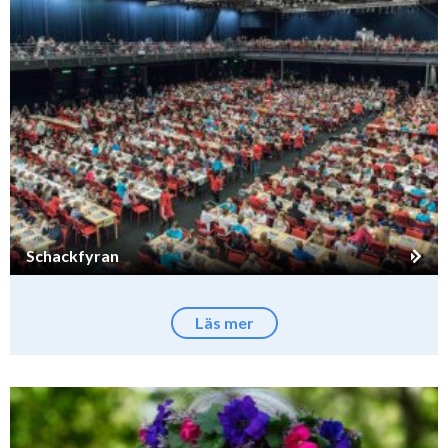
Schackfyran
Läs mer