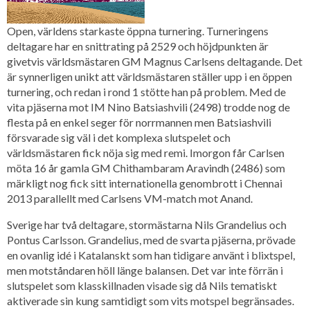
Open, världens starkaste öppna turnering. Turneringens
deltagare har en snittrating på 2529 och höjdpunkten är
givetvis världsmästaren GM Magnus Carlsens deltagande. Det
är synnerligen unikt att världsmästaren ställer upp i en öppen
turnering, och redan i rond 1 stötte han på problem. Med de
vita pjäserna mot IM Nino Batsiashvili (2498) trodde nog de
flesta på en enkel seger för norrmannen men Batsiashvili
försvarade sig väl i det komplexa slutspelet och
världsmästaren fick nöja sig med remi. Imorgon får Carlsen
möta 16 år gamla GM Chithambaram Aravindh (2486) som
märkligt nog fick sitt internationella genombrott i Chennai
2013 parallellt med Carlsens VM-match mot Anand.
Sverige har två deltagare, stormästarna Nils Grandelius och
Pontus Carlsson. Grandelius, med de svarta pjäserna, prövade
en ovanlig idé i Katalanskt som han tidigare använt i blixtspel,
men motståndaren höll länge balansen. Det var inte förrän i
slutspelet som klasskillnaden visade sig då Nils tematiskt
aktiverade sin kung samtidigt som vits motspel begränsades.