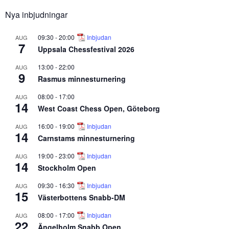
Nya inbjudningar
09:30
-
20:00
Inbjudan
AUG
7
Uppsala Chessfestival 2026
13:00
-
22:00
AUG
9
Rasmus minnesturnering
08:00
-
17:00
AUG
14
West Coast Chess Open, Göteborg
16:00
-
19:00
Inbjudan
AUG
14
Carnstams minnesturnering
19:00
-
23:00
Inbjudan
AUG
14
Stockholm Open
09:30
-
16:30
Inbjudan
AUG
15
Västerbottens Snabb-DM
08:00
-
17:00
Inbjudan
AUG
22
Ängelholm Snabb Open