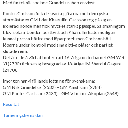
Med fin teknik spelade Grandelius ihop en vinst.
Pontus Carlsson fick de svarta pjäserna mot den ryska
stormästaren GM Ildar Khairullin. Carlsson tog på sig en
isolerad bonde men fick mycket starkt pjässpel. Så småningom
blev isolani-bonden bortbytt och Khairullin hade möjligen
kunnat pressa bättre med löparparet, men Carlsson höll
löparna under kontroll med sina aktiva pjäser och partiet
slutade remi.
Det är också värt att notera att 16-åriga underbarnet GM Wei
Yi (2730) fick se sig besegrad av 18-årige IM Shardul Gagare
(2470).
Imorgon har vi följande lottning för svenskarna:
GM Nils Grandelius (2632) – GM Anish Giri (2784)
GM Pontus Carlsson (2433) – GM Vladimir Akopian (2648)
Resultat
Turneringshemsidan