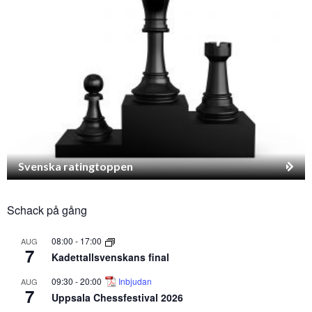
Svenska ratingtoppen
Schack på gång
08:00
-
17:00
AUG
7
Kadettallsvenskans final
09:30
-
20:00
Inbjudan
AUG
7
Uppsala Chessfestival 2026