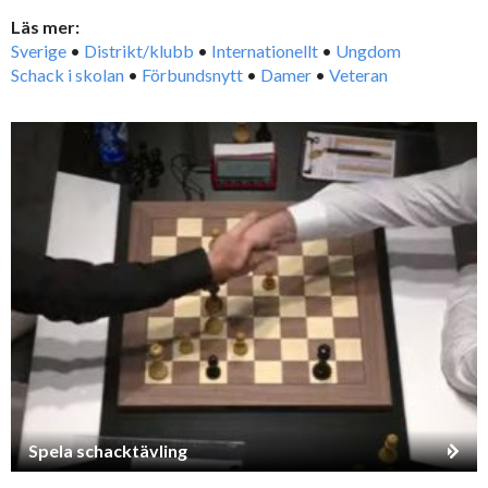
Läs mer:
Sverige
•
Distrikt/klubb
•
Internationellt
•
Ungdom
Schack i skolan
•
Förbundsnytt
•
Damer
•
Veteran
Spela schacktävling