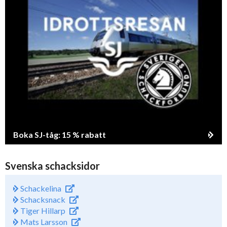
Boka SJ-tåg: 15 % rabatt
Svenska schacksidor
Schackelina
Schacksnack
Tiger Hillarp
Mats Larsson