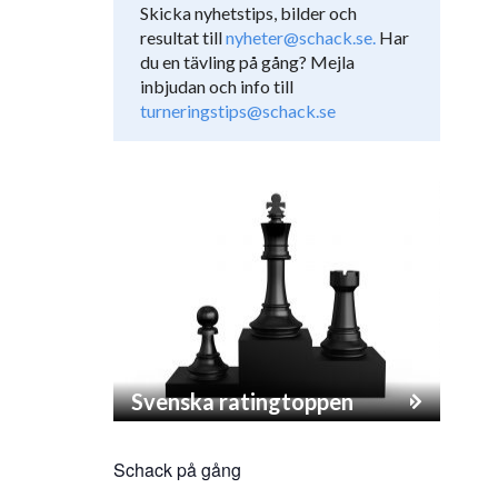
Skicka nyhetstips, bilder och
resultat till
nyheter@schack.se.
Har
du en tävling på gång? Mejla
inbjudan och info till
turneringstips@schack.se
Svenska ratingtoppen
Schack på gång