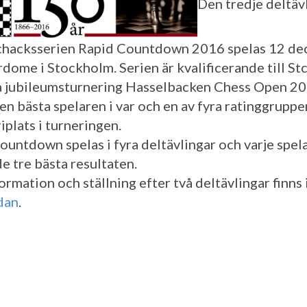
Den tredje deltäv
chacksserien Rapid Countdown 2016 spelas 12 d
rdome i Stockholm. Serien är kvalificerande till S
a jubileumsturnering Hasselbacken Chess Open 20
den bästa spelaren i var och en av fyra ratinggrupp
riplats i turneringen.
ountdown spelas i fyra deltävlingar och varje spel
e tre bästa resultaten.
rmation och ställning efter två deltävlingar finns 
dan
.