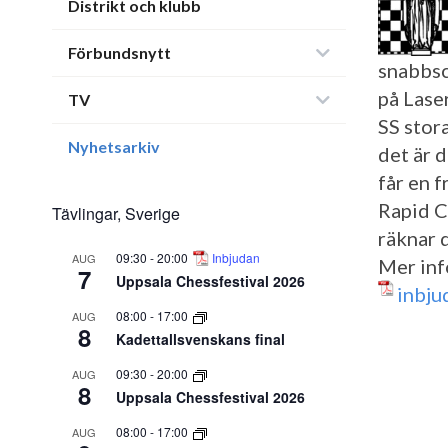
Distrikt och klubb
Förbundsnytt
snabbs
på Lase
TV
SS stor
Nyhetsarkiv
det är 
får en f
Rapid C
Tävlingar, Sverige
räknar d
09:30
-
20:00
Inbjudan
AUG
Mer info
7
Uppsala Chessfestival 2026
inbju
08:00
-
17:00
AUG
8
Kadettallsvenskans final
09:30
-
20:00
AUG
8
Uppsala Chessfestival 2026
08:00
-
17:00
AUG