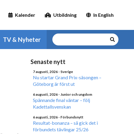
Kalender
Utbildning
In English
TV & Nyheter
Senaste nytt
7 augusti, 2026
- Sverige
Nu startar Grand Prix-säsongen –
Göteborg är först ut
6 augusti, 2026
- Junior och ungdom
Spännande final väntar – följ
Kadettallsvenskan
6 augusti, 2026
- Förbundsnytt
Resultat-bonanza – så gick det i
förbundets tävlingar 25/26