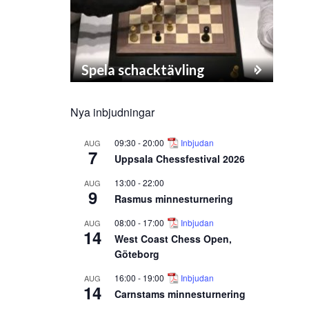
Spela schacktävling
Nya inbjudningar
09:30
-
20:00
Inbjudan
AUG
7
Uppsala Chessfestival 2026
13:00
-
22:00
AUG
9
Rasmus minnesturnering
08:00
-
17:00
Inbjudan
AUG
14
West Coast Chess Open,
Göteborg
16:00
-
19:00
Inbjudan
AUG
14
Carnstams minnesturnering