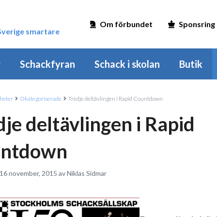
Om förbundet
Sponsring
 Sverige smartare
r
Schackfyran
Schack i skolan
Butik
heter
Okategoriserade
Tredje deltävlingen i Rapid Countdown
je deltävlingen i Rapid
ntdown
 16 november, 2015 av Niklas Sidmar