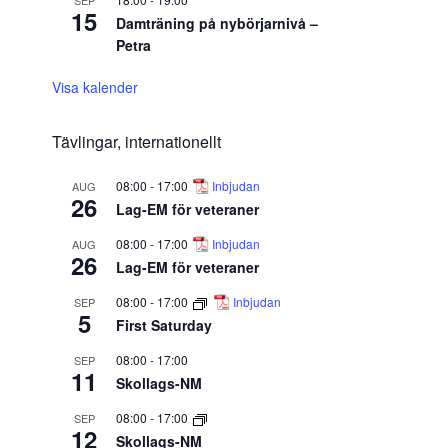
SEP
15
Damträning på nybörjarnivå –
Petra
Visa kalender
Tävlingar, internationellt
08:00
-
17:00
Inbjudan
AUG
26
Lag-EM för veteraner
08:00
-
17:00
Inbjudan
AUG
26
Lag-EM för veteraner
08:00
-
17:00
Inbjudan
SEP
5
First Saturday
08:00
-
17:00
SEP
11
Skollags-NM
08:00
-
17:00
SEP
12
Skollags-NM