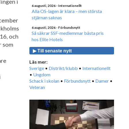
lingen i
6 augusti, 2026
- Internationellt
Alla OS-lagen är klara – men största
stjärnan saknas
ecember
tckholms
6 augusti, 2026
- Förbundsnytt
Så säkrar SSF-medlemmar bästa pris
16, och
hos Elite Hotels
er som
▶ Till senaste nytt
are
Läs mer:
Sverige
•
Distrikt/klubb
•
Internationellt
•
Ungdom
i
Schack i skolan
•
Förbundsnytt
•
Damer
•
Veteran