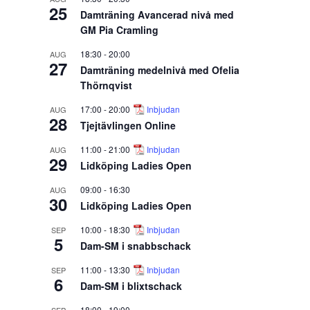
25
Damträning Avancerad nivå med
GM Pia Cramling
18:30
-
20:00
AUG
27
Damträning medelnivå med Ofelia
Thörnqvist
17:00
-
20:00
Inbjudan
AUG
28
Tjejtävlingen Online
11:00
-
21:00
Inbjudan
AUG
29
Lidköping Ladies Open
09:00
-
16:30
AUG
30
Lidköping Ladies Open
10:00
-
18:30
Inbjudan
SEP
5
Dam-SM i snabbschack
11:00
-
13:30
Inbjudan
SEP
6
Dam-SM i blixtschack
18:00
-
19:00