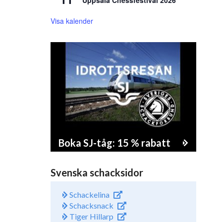
Uppsala Chessfestival 2026
Visa kalender
Boka SJ-tåg: 15 % rabatt
Svenska schacksidor
Schackelina
Schacksnack
Tiger Hillarp