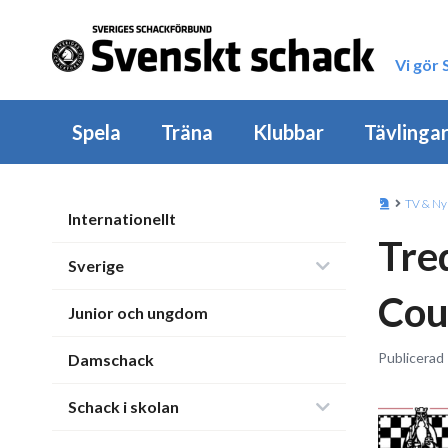
Vi gör
Spela
Träna
Klubbar
Tävlinga
TV & Ny
Internationellt
Tred
Sverige
Cou
Junior och ungdom
Publicerad
Damschack
Schack i skolan