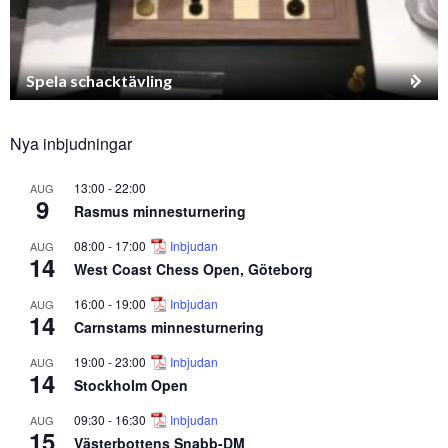
Spela schacktävling
Nya inbjudningar
13:00
-
22:00
AUG
9
Rasmus minnesturnering
08:00
-
17:00
Inbjudan
AUG
14
West Coast Chess Open, Göteborg
16:00
-
19:00
Inbjudan
AUG
14
Carnstams minnesturnering
19:00
-
23:00
Inbjudan
AUG
14
Stockholm Open
09:30
-
16:30
Inbjudan
AUG
15
Västerbottens Snabb-DM