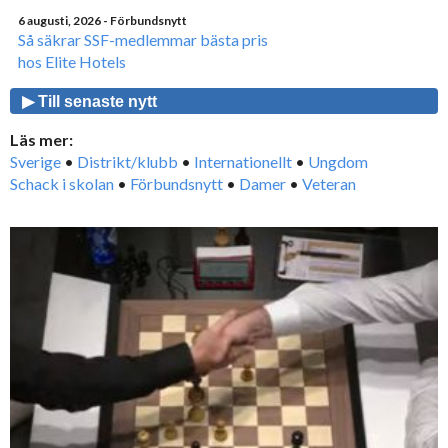
6 augusti, 2026
- Förbundsnytt
Så säkrar SSF-medlemmar bästa pris
hos Elite Hotels
▶ Till senaste nytt
Läs mer:
Sverige
•
Distrikt/klubb
•
Internationellt
•
Ungdom
Schack i skolan
•
Förbundsnytt
•
Damer
•
Veteran