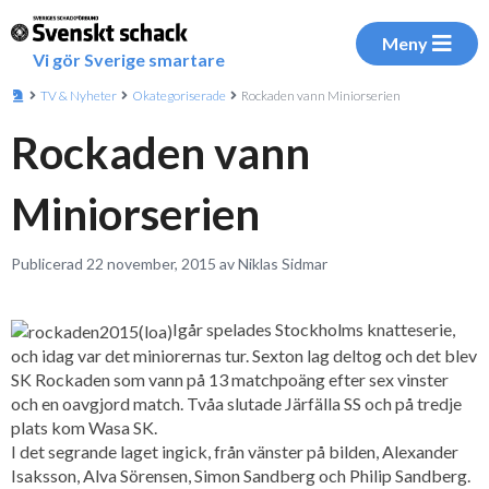
Meny
Vi gör Sverige smartare
TV & Nyheter
Okategoriserade
Rockaden vann Miniorserien
Rockaden vann
Miniorserien
Publicerad 22 november, 2015 av Niklas Sidmar
Igår spelades Stockholms knatteserie,
och idag var det miniorernas tur. Sexton lag deltog och det blev
SK Rockaden som vann på 13 matchpoäng efter sex vinster
och en oavgjord match. Tvåa slutade Järfälla SS och på tredje
plats kom Wasa SK.
I det segrande laget ingick, från vänster på bilden, Alexander
Isaksson, Alva Sörensen, Simon Sandberg och Philip Sandberg.