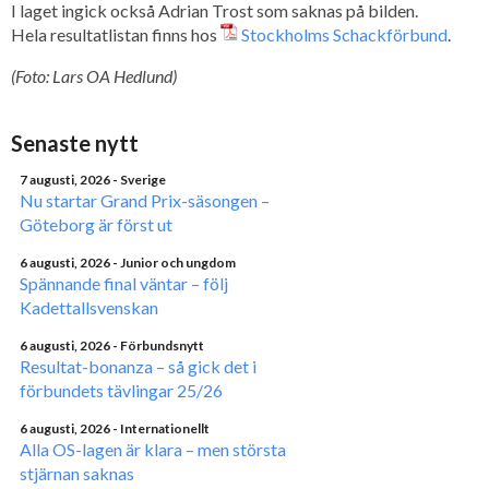
I laget ingick också Adrian Trost som saknas på bilden.
Hela resultatlistan finns hos
Stockholms Schackförbund
.
(Foto: Lars OA Hedlund)
Senaste nytt
7 augusti, 2026
- Sverige
Nu startar Grand Prix-säsongen –
Göteborg är först ut
6 augusti, 2026
- Junior och ungdom
Spännande final väntar – följ
Kadettallsvenskan
6 augusti, 2026
- Förbundsnytt
Resultat-bonanza – så gick det i
förbundets tävlingar 25/26
6 augusti, 2026
- Internationellt
Alla OS-lagen är klara – men största
stjärnan saknas