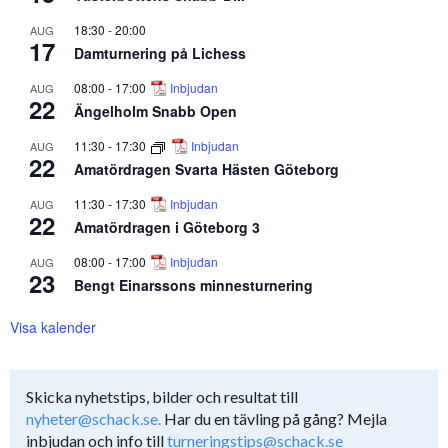
18:30
-
20:00
AUG
17
Damturnering på Lichess
08:00
-
17:00
Inbjudan
AUG
22
Ängelholm Snabb Open
11:30
-
17:30
Inbjudan
AUG
22
Amatördragen Svarta Hästen Göteborg
11:30
-
17:30
Inbjudan
AUG
22
Amatördragen i Göteborg 3
08:00
-
17:00
Inbjudan
AUG
23
Bengt Einarssons minnesturnering
Visa kalender
Skicka nyhetstips, bilder och resultat till
nyheter@schack.se.
Har du en tävling på gång? Mejla
inbjudan och info till
turneringstips@schack.se