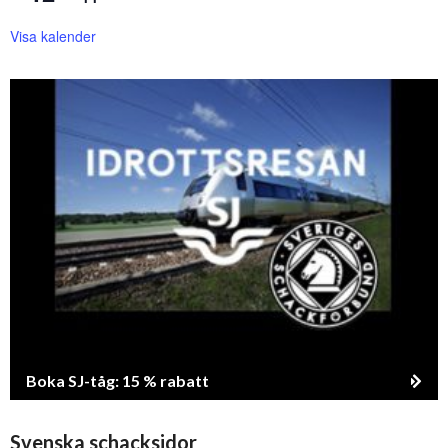
Visa kalender
Boka SJ-tåg: 15 % rabatt
Svenska schacksidor