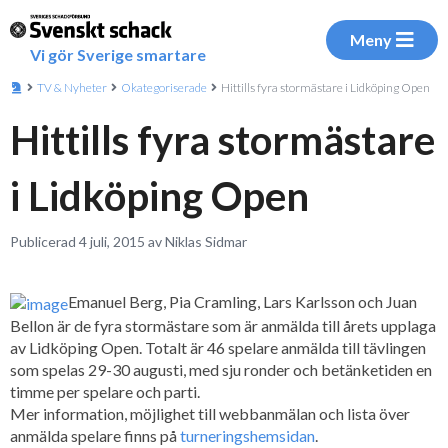
Meny
Vi gör Sverige smartare
TV & Nyheter
Okategoriserade
Hittills fyra stormästare i Lidköping Open
Hittills fyra stormästare
i Lidköping Open
Publicerad 4 juli, 2015 av Niklas Sidmar
Emanuel Berg, Pia Cramling, Lars Karlsson och Juan
Bellon är de fyra stormästare som är anmälda till årets upplaga
av Lidköping Open. Totalt är 46 spelare anmälda till tävlingen
som spelas 29-30 augusti, med sju ronder och betänketiden en
timme per spelare och parti.
Mer information, möjlighet till webbanmälan och lista över
anmälda spelare finns på
turneringshemsidan
.