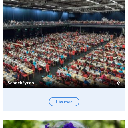
Schackfyran
Läs mer