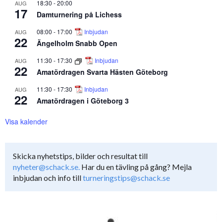
18:30
-
20:00
AUG
17
Damturnering på Lichess
08:00
-
17:00
Inbjudan
AUG
22
Ängelholm Snabb Open
11:30
-
17:30
Inbjudan
AUG
22
Amatördragen Svarta Hästen Göteborg
11:30
-
17:30
Inbjudan
AUG
22
Amatördragen i Göteborg 3
Visa kalender
Skicka nyhetstips, bilder och resultat till
nyheter@schack.se.
Har du en tävling på gång? Mejla
inbjudan och info till
turneringstips@schack.se