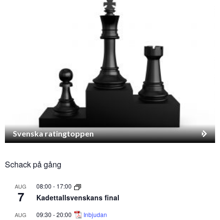
Svenska ratingtoppen
Schack på gång
08:00
-
17:00
AUG
7
Kadettallsvenskans final
09:30
-
20:00
Inbjudan
AUG