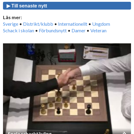
▶ Till senaste nytt
Läs mer:
Sverige
•
Distrikt/klubb
•
Internationellt
•
Ungdom
Schack i skolan
•
Förbundsnytt
•
Damer
•
Veteran
Spela schacktävling