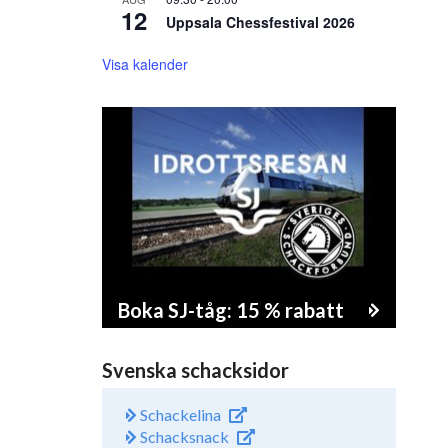
12
Uppsala Chessfestival 2026
Visa kalender
Boka SJ-tåg: 15 % rabatt
Svenska schacksidor
Schackelina
Schacksnack