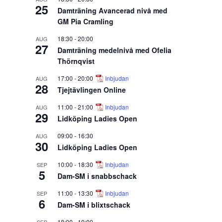
25
Damträning Avancerad nivå med
GM Pia Cramling
18:30
-
20:00
AUG
27
Damträning medelnivå med Ofelia
Thörnqvist
17:00
-
20:00
Inbjudan
AUG
28
Tjejtävlingen Online
11:00
-
21:00
Inbjudan
AUG
29
Lidköping Ladies Open
09:00
-
16:30
AUG
30
Lidköping Ladies Open
10:00
-
18:30
Inbjudan
SEP
5
Dam-SM i snabbschack
11:00
-
13:30
Inbjudan
SEP
6
Dam-SM i blixtschack
18:00
-
19:00