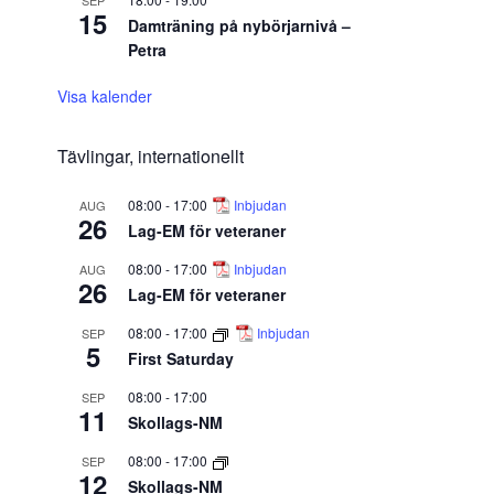
SEP
15
Damträning på nybörjarnivå –
Petra
Visa kalender
Tävlingar, internationellt
08:00
-
17:00
Inbjudan
AUG
26
Lag-EM för veteraner
08:00
-
17:00
Inbjudan
AUG
26
Lag-EM för veteraner
08:00
-
17:00
Inbjudan
SEP
5
First Saturday
08:00
-
17:00
SEP
11
Skollags-NM
08:00
-
17:00
SEP
12
Skollags-NM