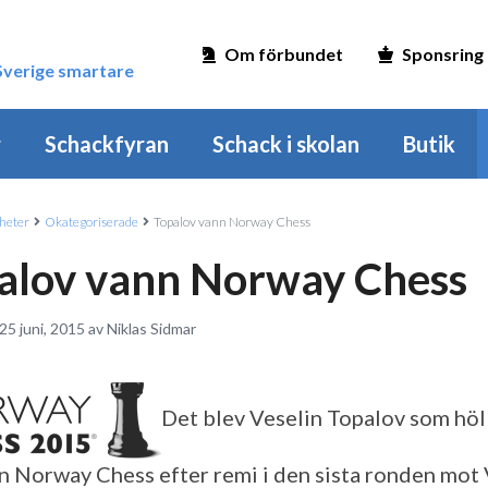
Om förbundet
Sponsring
 Sverige smartare
r
Schackfyran
Schack i skolan
Butik
heter
Okategoriserade
Topalov vann Norway Chess
alov vann Norway Chess
25 juni, 2015 av Niklas Sidmar
Det blev Veselin Topalov som höl
n Norway Chess efter remi i den sista ronden mot 