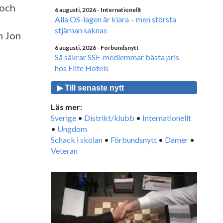
 och
6 augusti, 2026
- Internationellt
Alla OS-lagen är klara – men största
stjärnan saknas
n Jon
6 augusti, 2026
- Förbundsnytt
Så säkrar SSF-medlemmar bästa pris
hos Elite Hotels
▶ Till senaste nytt
Läs mer:
Sverige
•
Distrikt/klubb
•
Internationellt
•
Ungdom
Schack i skolan
•
Förbundsnytt
•
Damer
•
Veteran