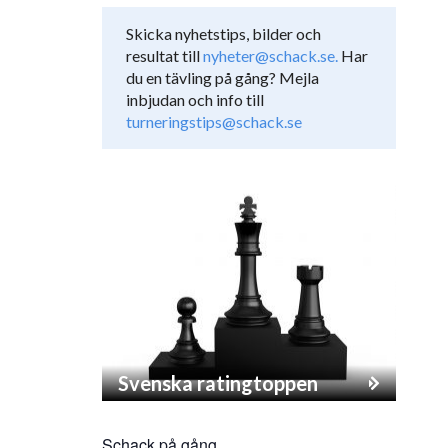
Skicka nyhetstips, bilder och
resultat till
nyheter@schack.se.
Har
du en tävling på gång? Mejla
inbjudan och info till
turneringstips@schack.se
Svenska ratingtoppen
Schack på gång