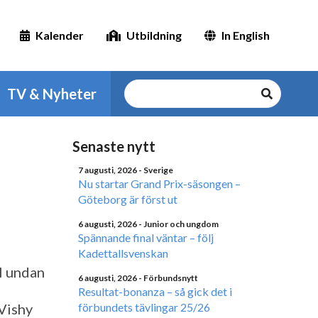
Kalender
Utbildning
In English
TV & Nyheter
Senaste nytt
7 augusti, 2026
- Sverige
Nu startar Grand Prix-säsongen –
Göteborg är först ut
6 augusti, 2026
- Junior och ungdom
Spännande final väntar – följ
Kadettallsvenskan
l undan
6 augusti, 2026
- Förbundsnytt
Resultat-bonanza – så gick det i
Vishy
förbundets tävlingar 25/26