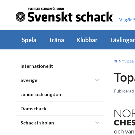
Vi gör
Spela
Träna
Klubbar
Tävlinga
TV & Ny
Internationellt
Top
Sverige
Publicerad 
Junior och ungdom
Damschack
Schack i skolan
och van