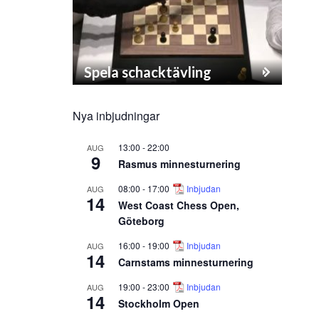
Spela schacktävling
Nya inbjudningar
13:00
-
22:00
AUG
9
Rasmus minnesturnering
08:00
-
17:00
Inbjudan
AUG
14
West Coast Chess Open,
Göteborg
16:00
-
19:00
Inbjudan
AUG
14
Carnstams minnesturnering
19:00
-
23:00
Inbjudan
AUG
14
Stockholm Open