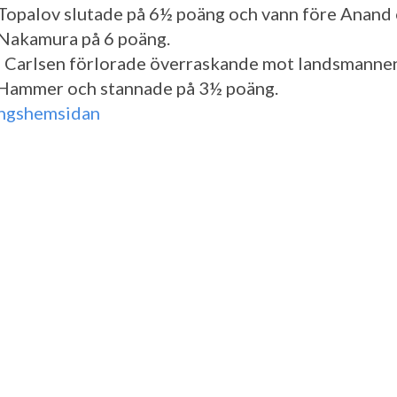
Topalov slutade på 6½ poäng och vann före Anand
Nakamura på 6 poäng.
Carlsen förlorade överraskande mot landsmanne
Hammer och stannade på 3½ poäng.
ingshemsidan