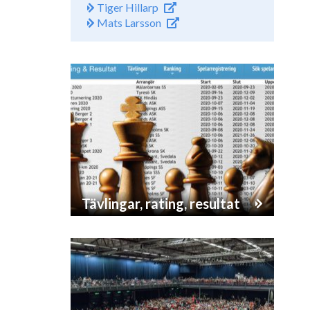
Tiger Hillarp
Mats Larsson
Tävlingar, rating, resultat