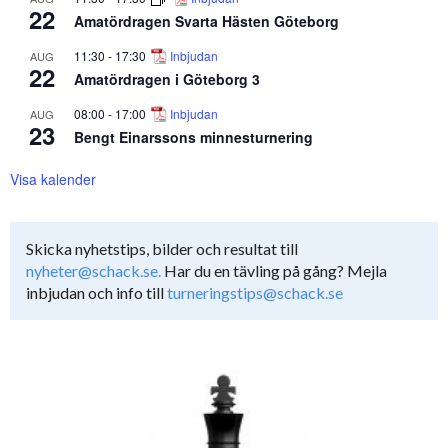
22
Amatördragen Svarta Hästen Göteborg
11:30
-
17:30
Inbjudan
AUG
22
Amatördragen i Göteborg 3
08:00
-
17:00
Inbjudan
AUG
23
Bengt Einarssons minnesturnering
Visa kalender
Skicka nyhetstips, bilder och resultat till
nyheter@schack.se.
Har du en tävling på gång? Mejla
inbjudan och info till
turneringstips@schack.se