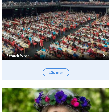
Schackfyran
Läs mer