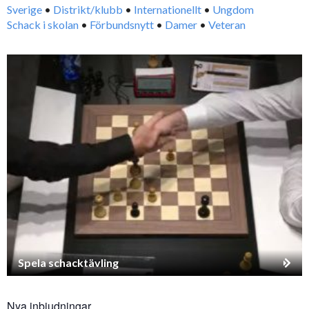
Sverige
•
Distrikt/klubb
•
Internationellt
•
Ungdom
Schack i skolan
•
Förbundsnytt
•
Damer
•
Veteran
Spela schacktävling
Nya inbjudningar