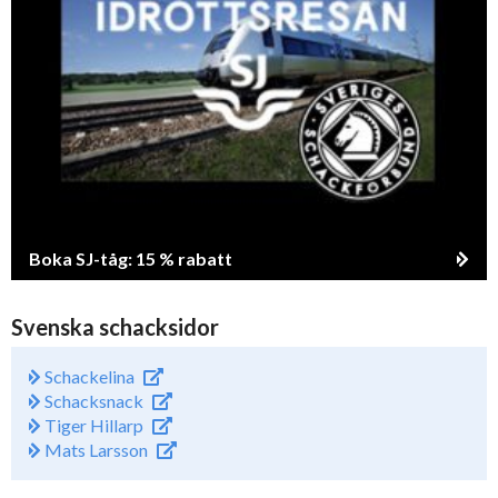
Boka SJ-tåg: 15 % rabatt
Svenska schacksidor
Schackelina
Schacksnack
Tiger Hillarp
Mats Larsson