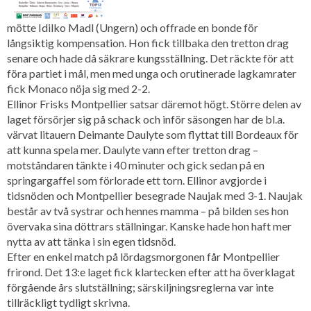
mötte Idilko Madl (Ungern) och offrade en bonde för
långsiktig kompensation. Hon fick tillbaka den tretton drag
senare och hade då säkrare kungsställning. Det räckte för att
föra partiet i mål, men med unga och orutinerade lagkamrater
fick Monaco nöja sig med 2-2.
Ellinor Frisks Montpellier satsar däremot högt. Större delen av
laget försörjer sig på schack och inför säsongen har de bl.a.
värvat litauern Deimante Daulyte som flyttat till Bordeaux för
att kunna spela mer. Daulyte vann efter tretton drag –
motståndaren tänkte i 40 minuter och gick sedan på en
springargaffel som förlorade ett torn. Ellinor avgjorde i
tidsnöden och Montpellier besegrade Naujak med 3-1. Naujak
består av två systrar och hennes mamma – på bilden ses hon
övervaka sina döttrars ställningar. Kanske hade hon haft mer
nytta av att tänka i sin egen tidsnöd.
Efter en enkel match på lördagsmorgonen får Montpellier
frirond. Det 13:e laget fick klartecken efter att ha överklagat
förgående års slutställning; särskiljningsreglerna var inte
tillräckligt tydligt skrivna.