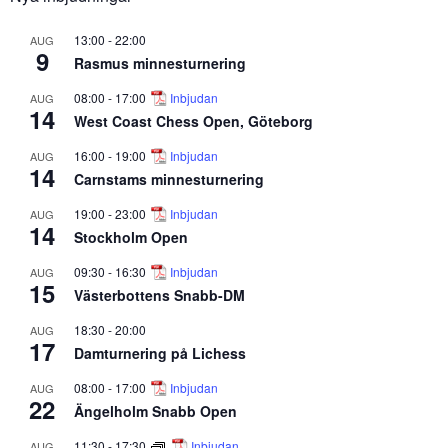
13:00
-
22:00
AUG
9
Rasmus minnesturnering
08:00
-
17:00
Inbjudan
AUG
14
West Coast Chess Open, Göteborg
16:00
-
19:00
Inbjudan
AUG
14
Carnstams minnesturnering
19:00
-
23:00
Inbjudan
AUG
14
Stockholm Open
09:30
-
16:30
Inbjudan
AUG
15
Västerbottens Snabb-DM
18:30
-
20:00
AUG
17
Damturnering på Lichess
08:00
-
17:00
Inbjudan
AUG
22
Ängelholm Snabb Open
11:30
-
17:30
Inbjudan
AUG