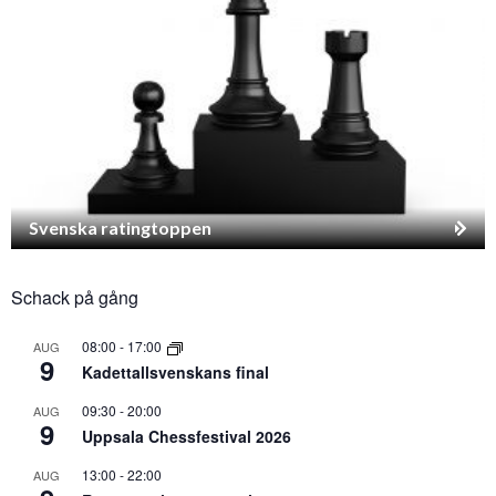
Svenska ratingtoppen
Schack på gång
08:00
-
17:00
AUG
9
Kadettallsvenskans final
09:30
-
20:00
AUG
9
Uppsala Chessfestival 2026
13:00
-
22:00
AUG