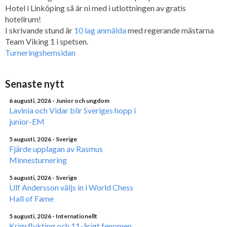
Hotel i Linköping så är ni med i utlottningen av gratis
hotellrum!
I skrivande stund är
10 lag anmälda
med regerande mästarna
Team Viking 1 i spetsen.
Turneringshemsidan
Senaste nytt
6 augusti, 2026
- Junior och ungdom
Lavinia och Vidar blir Sveriges hopp i
junior-EM
5 augusti, 2026
- Sverige
Fjärde upplagan av Rasmus
Minnesturnering
5 augusti, 2026
- Sverige
Ulf Andersson väljs in i World Chess
Hall of Fame
5 augusti, 2026
- Internationellt
Krigsflykting och 11-årigt fenomen