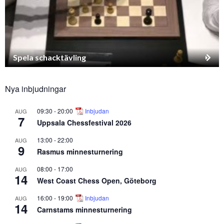
Spela schacktävling
Nya inbjudningar
09:30
-
20:00
Inbjudan
AUG
7
Uppsala Chessfestival 2026
13:00
-
22:00
AUG
9
Rasmus minnesturnering
08:00
-
17:00
AUG
14
West Coast Chess Open, Göteborg
16:00
-
19:00
Inbjudan
AUG
14
Carnstams minnesturnering