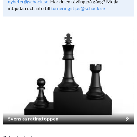
nyheter@schack.se.
Har du en tävling på gång? Mejla
inbjudan och info till
turneringstips@schack.se
Svenska ratingtoppen