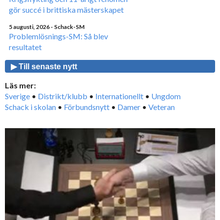
gör succé i brittiska mästerskapet
5 augusti, 2026
- Schack-SM
Problemlösnings-SM: Så blev
resultatet
▶ Till senaste nytt
Läs mer:
Sverige
•
Distrikt/klubb
•
Internationellt
•
Ungdom
Schack i skolan
•
Förbundsnytt
•
Damer
•
Veteran