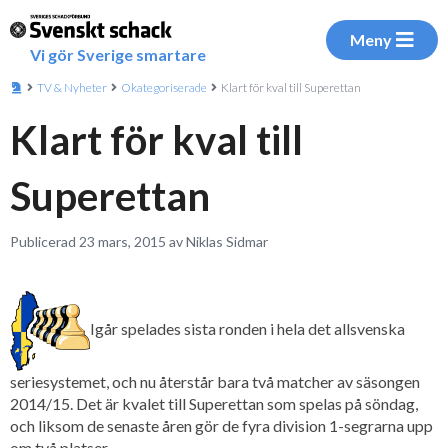
Meny
Vi gör Sverige smartare
TV & Nyheter
Okategoriserade
Klart för kval till Superettan
Klart för kval till
Superettan
Publicerad 23 mars, 2015 av Niklas Sidmar
Igår spelades sista ronden i hela det allsvenska
seriesystemet, och nu återstår bara två matcher av säsongen
2014/15. Det är kvalet till Superettan som spelas på söndag,
och liksom de senaste åren gör de fyra division 1-segrarna upp
om två platser.