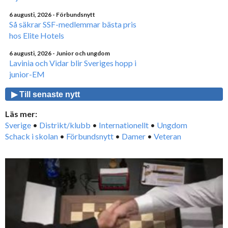
6 augusti, 2026
- Förbundsnytt
Så säkrar SSF-medlemmar bästa pris
hos Elite Hotels
6 augusti, 2026
- Junior och ungdom
Lavinia och Vidar blir Sveriges hopp i
junior-EM
▶ Till senaste nytt
Läs mer:
Sverige
•
Distrikt/klubb
•
Internationellt
•
Ungdom
Schack i skolan
•
Förbundsnytt
•
Damer
•
Veteran