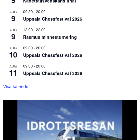
9
Kadettallsvenskans final
09:30
-
20:00
AUG
9
Uppsala Chessfestival 2026
13:00
-
22:00
AUG
9
Rasmus minnesturnering
09:30
-
20:00
AUG
10
Uppsala Chessfestival 2026
09:30
-
20:00
AUG
11
Uppsala Chessfestival 2026
Visa kalender