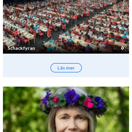
Schackfyran
Läs mer