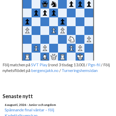
Följ matchen på
SVT Play
(rond 3 tisdag 13.00) /
Pgn-fil
/ Följ
nyhetsflödet på
bergensjakk.no
/
Turneringshemsidan
Senaste nytt
6 augusti, 2026
- Junior och ungdom
Spännande final väntar – följ
Kadettallsvenskan