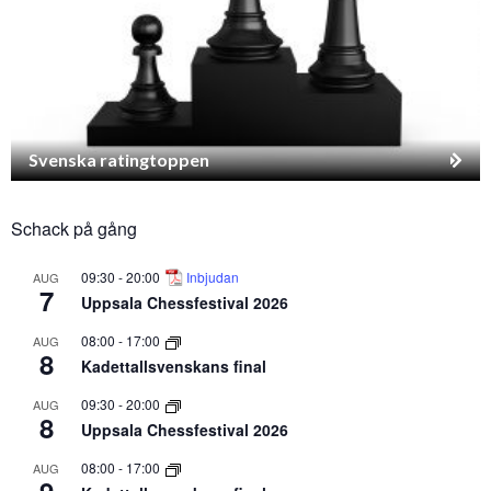
Svenska ratingtoppen
Schack på gång
09:30
-
20:00
Inbjudan
AUG
7
Uppsala Chessfestival 2026
08:00
-
17:00
AUG
8
Kadettallsvenskans final
09:30
-
20:00
AUG
8
Uppsala Chessfestival 2026
08:00
-
17:00
AUG