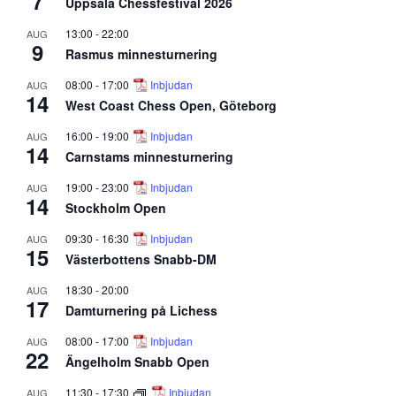
7
Uppsala Chessfestival 2026
13:00
-
22:00
AUG
9
Rasmus minnesturnering
08:00
-
17:00
Inbjudan
AUG
14
West Coast Chess Open, Göteborg
16:00
-
19:00
Inbjudan
AUG
14
Carnstams minnesturnering
19:00
-
23:00
Inbjudan
AUG
14
Stockholm Open
09:30
-
16:30
Inbjudan
AUG
15
Västerbottens Snabb-DM
18:30
-
20:00
AUG
17
Damturnering på Lichess
08:00
-
17:00
Inbjudan
AUG
22
Ängelholm Snabb Open
11:30
-
17:30
Inbjudan
AUG