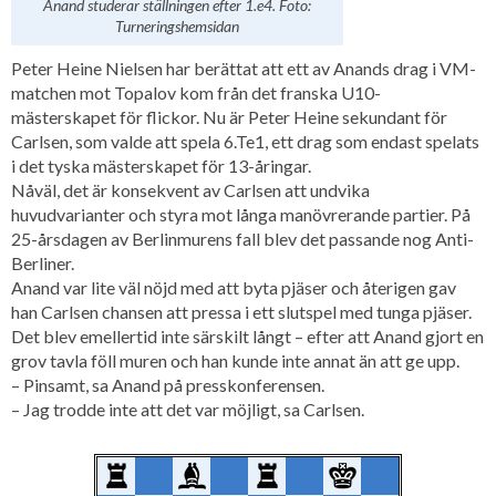
Anand studerar ställningen efter 1.e4. Foto:
Turneringshemsidan
Peter Heine Nielsen har berättat att ett av Anands drag i VM-
matchen mot Topalov kom från det franska U10-
mästerskapet för flickor. Nu är Peter Heine sekundant för
Carlsen, som valde att spela 6.Te1, ett drag som endast spelats
i det tyska mästerskapet för 13-åringar.
Nåväl, det är konsekvent av Carlsen att undvika
huvudvarianter och styra mot långa manövrerande partier. På
25-årsdagen av Berlinmurens fall blev det passande nog Anti-
Berliner.
Anand var lite väl nöjd med att byta pjäser och återigen gav
han Carlsen chansen att pressa i ett slutspel med tunga pjäser.
Det blev emellertid inte särskilt långt – efter att Anand gjort en
grov tavla föll muren och han kunde inte annat än att ge upp.
– Pinsamt, sa Anand på presskonferensen.
– Jag trodde inte att det var möjligt, sa Carlsen.