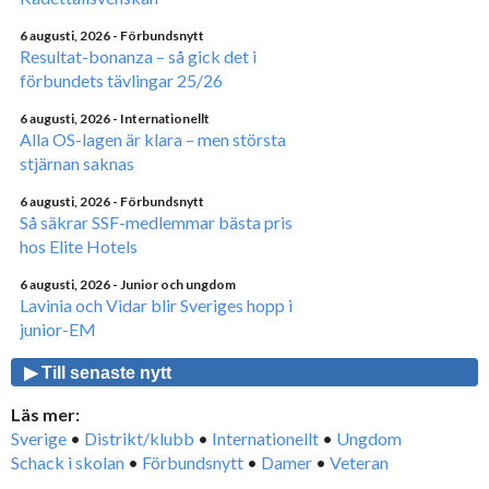
6 augusti, 2026
- Förbundsnytt
Resultat-bonanza – så gick det i
förbundets tävlingar 25/26
6 augusti, 2026
- Internationellt
Alla OS-lagen är klara – men största
stjärnan saknas
6 augusti, 2026
- Förbundsnytt
Så säkrar SSF-medlemmar bästa pris
hos Elite Hotels
6 augusti, 2026
- Junior och ungdom
Lavinia och Vidar blir Sveriges hopp i
junior-EM
▶ Till senaste nytt
Läs mer:
Sverige
•
Distrikt/klubb
•
Internationellt
•
Ungdom
Schack i skolan
•
Förbundsnytt
•
Damer
•
Veteran