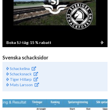
Boka SJ-tåg: 15 % rabatt
Svenska schacksidor
Schackelina
Schacksnack
Tiger Hillarp
Mats Larsson