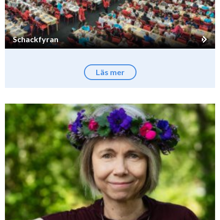
Schackfyran
Läs mer