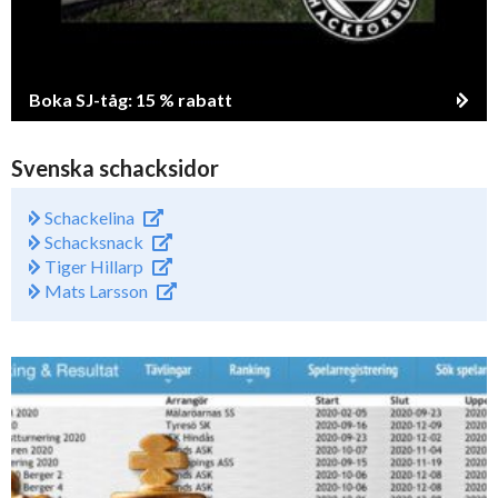
Boka SJ-tåg: 15 % rabatt
Svenska schacksidor
Schackelina
Schacksnack
Tiger Hillarp
Mats Larsson