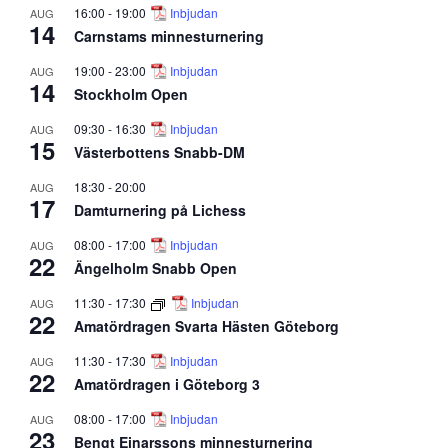
16:00
-
19:00
Inbjudan
AUG
14
Carnstams minnesturnering
19:00
-
23:00
Inbjudan
AUG
14
Stockholm Open
09:30
-
16:30
Inbjudan
AUG
15
Västerbottens Snabb-DM
18:30
-
20:00
AUG
17
Damturnering på Lichess
08:00
-
17:00
Inbjudan
AUG
22
Ängelholm Snabb Open
11:30
-
17:30
Inbjudan
AUG
22
Amatördragen Svarta Hästen Göteborg
11:30
-
17:30
Inbjudan
AUG
22
Amatördragen i Göteborg 3
08:00
-
17:00
Inbjudan
AUG
23
Bengt Einarssons minnesturnering