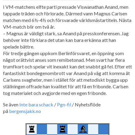
I VM-matchens elfte parti pressade Viswanathan Anand, men
tappade tråden och förlorade. Därmed vann Magnus Carlsen
matchen med 6½-4½ och försvarade världsmästartiteln. Nästa
VM-match blir om två år.
– Magnus är väldigt stark, sa Anand på presskonferensen. Jag
behöver inte förklara det utan kan bara erkänna att han
spelade bättre.
För tredje gången uppkom Berlinförsvaret, en öppning som
något orättvist anses som remibetonad. Men svart har flera
trumfkort och spelar vit inexakt kan det snabbt gå fel. Efter ett
fantastiskt bondegenombrott var Anand på väg att komma åt
Carlsens svagheter, men i stället för att metodiskt bygga upp
ställningen offrade han kvalitet för att få en fribonde. Carlsen
tog materialet och avgjorde med en egen fribonde.
Se även
Inte bara schack
/
Pgn-fil
/ Nyhetsflöde
på
bergensjakk.no