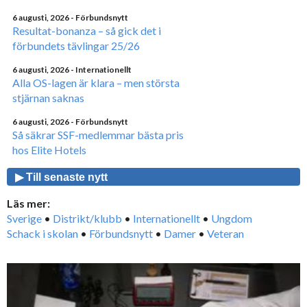
6 augusti, 2026
- Förbundsnytt
Resultat-bonanza – så gick det i
förbundets tävlingar 25/26
6 augusti, 2026
- Internationellt
Alla OS-lagen är klara – men största
stjärnan saknas
6 augusti, 2026
- Förbundsnytt
Så säkrar SSF-medlemmar bästa pris
hos Elite Hotels
▶ Till senaste nytt
Läs mer:
Sverige
•
Distrikt/klubb
•
Internationellt
•
Ungdom
Schack i skolan
•
Förbundsnytt
•
Damer
•
Veteran