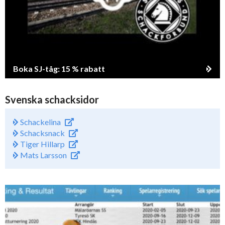
Boka SJ-tåg: 15 % rabatt
Svenska schacksidor
Schackelina
Schacksnack
Tiger Hillarp
Mats Larsson