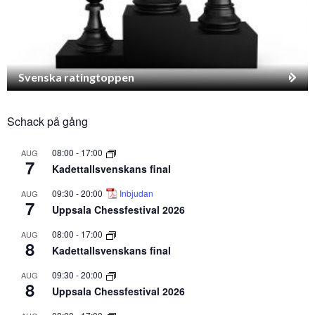
Svenska ratingtoppen
Schack på gång
08:00
-
17:00
AUG
7
Kadettallsvenskans final
09:30
-
20:00
Inbjudan
AUG
7
Uppsala Chessfestival 2026
08:00
-
17:00
AUG
8
Kadettallsvenskans final
09:30
-
20:00
AUG
8
Uppsala Chessfestival 2026