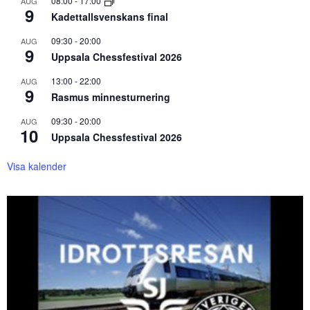
08:00
-
17:00
AUG
9
Kadettallsvenskans final
09:30
-
20:00
AUG
9
Uppsala Chessfestival 2026
13:00
-
22:00
AUG
9
Rasmus minnesturnering
09:30
-
20:00
AUG
10
Uppsala Chessfestival 2026
Visa kalender