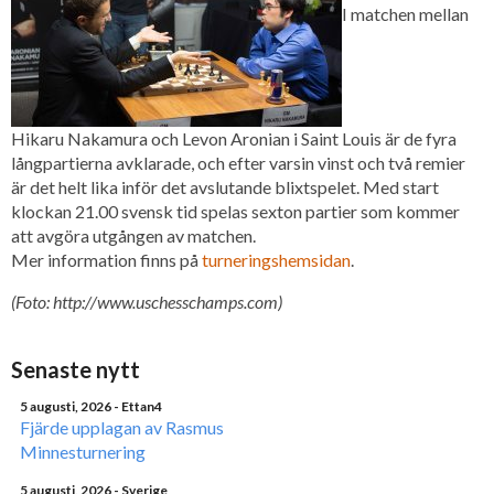
I matchen mellan
Hikaru Nakamura och Levon Aronian i Saint Louis är de fyra
långpartierna avklarade, och efter varsin vinst och två remier
är det helt lika inför det avslutande blixtspelet. Med start
klockan 21.00 svensk tid spelas sexton partier som kommer
att avgöra utgången av matchen.
Mer information finns på
turneringshemsidan
.
(Foto: http://www.uschesschamps.com)
Senaste nytt
5 augusti, 2026
- Ettan4
Fjärde upplagan av Rasmus
Minnesturnering
5 augusti, 2026
- Sverige