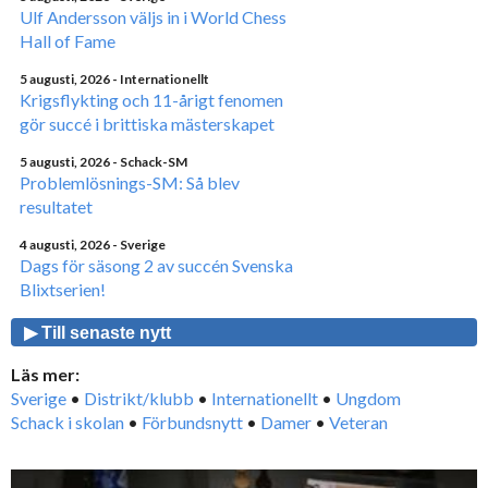
Ulf Andersson väljs in i World Chess
Hall of Fame
5 augusti, 2026
- Internationellt
Krigsflykting och 11-årigt fenomen
gör succé i brittiska mästerskapet
5 augusti, 2026
- Schack-SM
Problemlösnings-SM: Så blev
resultatet
4 augusti, 2026
- Sverige
Dags för säsong 2 av succén Svenska
Blixtserien!
▶ Till senaste nytt
Läs mer:
Sverige
•
Distrikt/klubb
•
Internationellt
•
Ungdom
Schack i skolan
•
Förbundsnytt
•
Damer
•
Veteran