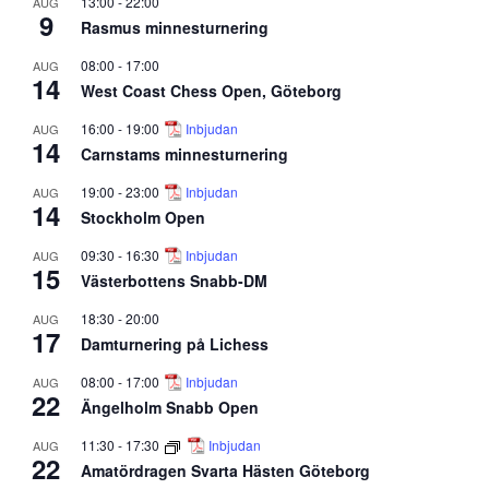
13:00
-
22:00
AUG
9
Rasmus minnesturnering
08:00
-
17:00
AUG
14
West Coast Chess Open, Göteborg
16:00
-
19:00
Inbjudan
AUG
14
Carnstams minnesturnering
19:00
-
23:00
Inbjudan
AUG
14
Stockholm Open
09:30
-
16:30
Inbjudan
AUG
15
Västerbottens Snabb-DM
18:30
-
20:00
AUG
17
Damturnering på Lichess
08:00
-
17:00
Inbjudan
AUG
22
Ängelholm Snabb Open
11:30
-
17:30
Inbjudan
AUG
22
Amatördragen Svarta Hästen Göteborg