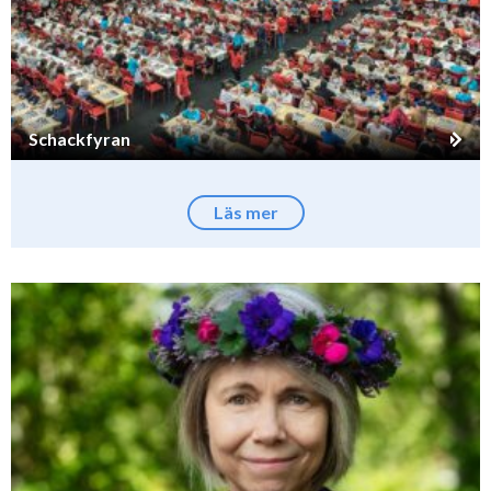
Schackfyran
Läs mer