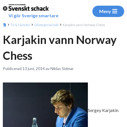
Meny
Vi gör Sverige smartare
TV & Nyheter
Okategoriserade
Karjakin vann Norway Chess
Karjakin vann Norway
Chess
Publicerad 13 juni, 2014 av Niklas Sidmar
Sergey Karjakin