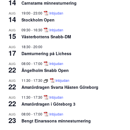
14
Carnstams minnesturnering
19:00
-
23:00
Inbjudan
AUG
14
Stockholm Open
09:30
-
16:30
Inbjudan
AUG
15
Västerbottens Snabb-DM
18:30
-
20:00
AUG
17
Damturnering på Lichess
08:00
-
17:00
Inbjudan
AUG
22
Ängelholm Snabb Open
11:30
-
17:30
Inbjudan
AUG
22
Amatördragen Svarta Hästen Göteborg
11:30
-
17:30
Inbjudan
AUG
22
Amatördragen i Göteborg 3
08:00
-
17:00
Inbjudan
AUG
23
Bengt Einarssons minnesturnering