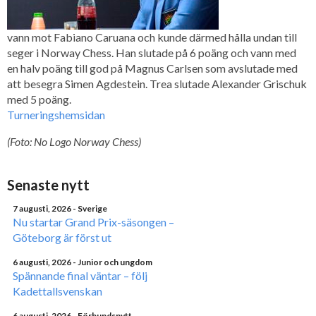
vann mot Fabiano Caruana och kunde därmed hålla undan till
seger i Norway Chess. Han slutade på 6 poäng och vann med
en halv poäng till god på Magnus Carlsen som avslutade med
att besegra Simen Agdestein. Trea slutade Alexander Grischuk
med 5 poäng.
Turneringshemsidan
(Foto: No Logo Norway Chess)
Senaste nytt
7 augusti, 2026
- Sverige
Nu startar Grand Prix-säsongen –
Göteborg är först ut
6 augusti, 2026
- Junior och ungdom
Spännande final väntar – följ
Kadettallsvenskan
6 augusti, 2026
- Förbundsnytt