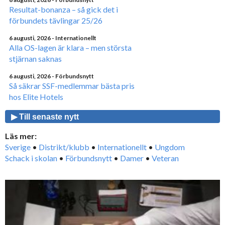
Resultat-bonanza – så gick det i
förbundets tävlingar 25/26
6 augusti, 2026
- Internationellt
Alla OS-lagen är klara – men största
stjärnan saknas
6 augusti, 2026
- Förbundsnytt
Så säkrar SSF-medlemmar bästa pris
hos Elite Hotels
▶ Till senaste nytt
Läs mer:
Sverige
•
Distrikt/klubb
•
Internationellt
•
Ungdom
Schack i skolan
•
Förbundsnytt
•
Damer
•
Veteran