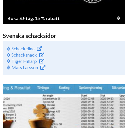
Boka SJ-tåg: 15 % rabatt
Svenska schacksidor
Schackelina
Schacksnack
Tiger Hillarp
Mats Larsson