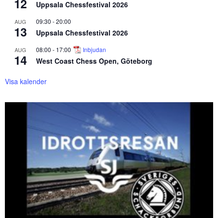
12
Uppsala Chessfestival 2026
09:30
-
20:00
AUG
13
Uppsala Chessfestival 2026
08:00
-
17:00
Inbjudan
AUG
14
West Coast Chess Open, Göteborg
Visa kalender