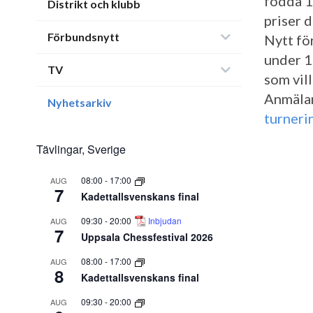
födda 1
Distrikt och klubb
priser 
Förbundsnytt
Nytt för
under 1
TV
som vill
Anmälan
Nyhetsarkiv
turneri
Tävlingar, Sverige
08:00
-
17:00
AUG
7
Kadettallsvenskans final
09:30
-
20:00
Inbjudan
AUG
7
Uppsala Chessfestival 2026
08:00
-
17:00
AUG
8
Kadettallsvenskans final
09:30
-
20:00
AUG