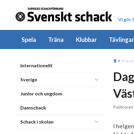
Vi gör
Spela
Träna
Klubbar
Tävlinga
TV & Ny
Internationellt
Dags
Sverige
Väs
Junior och ungdom
Publicerad 
Damschack
Schack i skolan
I helge