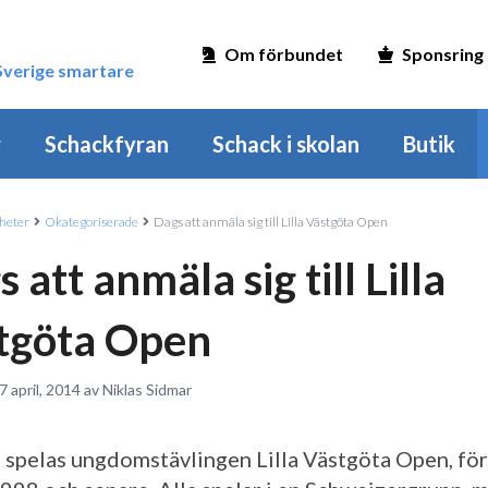
Om förbundet
Sponsring
 Sverige smartare
r
Schackfyran
Schack i skolan
Butik
heter
Okategoriserade
Dags att anmäla sig till Lilla Västgöta Open
 att anmäla sig till Lilla
tgöta Open
7 april, 2014 av Niklas Sidmar
n spelas ungdomstävlingen Lilla Västgöta Open, för