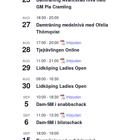
GM Pia Cramling
18:30
-
20:00
AUG
27
Damträning medelnivå med Ofelia
Thörnqvist
17:00
-
20:00
Inbjudan
AUG
28
Tjejtävlingen Online
11:00
-
21:00
Inbjudan
AUG
29
Lidköping Ladies Open
09:00
-
16:30
AUG
30
Lidköping Ladies Open
10:00
-
18:30
Inbjudan
SEP
5
Dam-SM i snabbschack
11:00
-
13:30
Inbjudan
SEP
6
Dam-SM i blixtschack
18:00
-
19:00
SEP
15