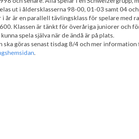
998 och senare. Alla spelar i en Schweizergrupp, 
delas ut i åldersklasserna 98-00, 01-03 samt 04 och
 i år är en parallell tävlingsklass för spelare med r
600. Klassen är tänkt för överåriga juniorer och fö
 kunna spela själva när de ändå är på plats.
 ska göras senast tisdag 8/4 och mer information 
ngshemsidan
.