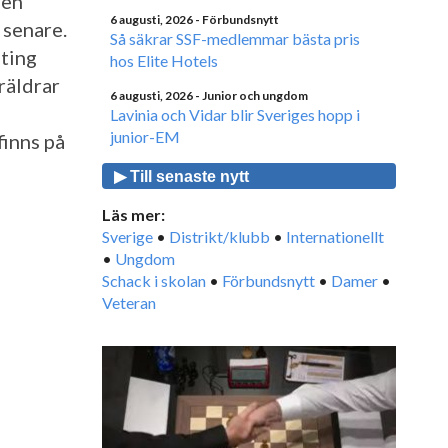
men
6 augusti, 2026
- Förbundsnytt
 senare.
Så säkrar SSF-medlemmar bästa pris
ating
hos Elite Hotels
räldrar
6 augusti, 2026
- Junior och ungdom
Lavinia och Vidar blir Sveriges hopp i
junior-EM
finns på
▶ Till senaste nytt
Läs mer:
Sverige
•
Distrikt/klubb
•
Internationellt
•
Ungdom
Schack i skolan
•
Förbundsnytt
•
Damer
•
Veteran