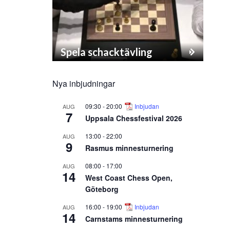
Spela schacktävling
Nya inbjudningar
09:30
-
20:00
Inbjudan
AUG
7
Uppsala Chessfestival 2026
13:00
-
22:00
AUG
9
Rasmus minnesturnering
08:00
-
17:00
AUG
14
West Coast Chess Open,
Göteborg
16:00
-
19:00
Inbjudan
AUG
14
Carnstams minnesturnering