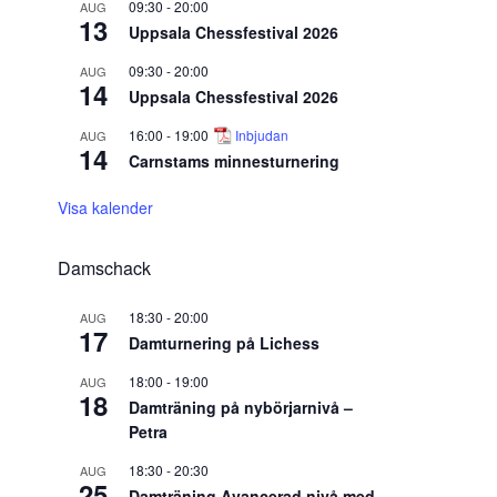
09:30
-
20:00
AUG
13
Uppsala Chessfestival 2026
09:30
-
20:00
AUG
14
Uppsala Chessfestival 2026
16:00
-
19:00
Inbjudan
AUG
14
Carnstams minnesturnering
Visa kalender
Damschack
18:30
-
20:00
AUG
17
Damturnering på Lichess
18:00
-
19:00
AUG
18
Damträning på nybörjarnivå –
Petra
18:30
-
20:30
AUG
25
Damträning Avancerad nivå med