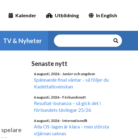
Kalender
Utbildning
In English
TV & Nyheter
Senaste nytt
6 augusti, 2026
- Junior och ungdom
Spännande final väntar – så följer du
Kadettallsvenskan
6 augusti, 2026
- Förbundsnytt
Resultat-bonanza – så gick det i
förbundets tävlingar 25/26
6 augusti, 2026
- Internationellt
Alla OS-lagen är klara – men största
 spelare
stjärnan saknas