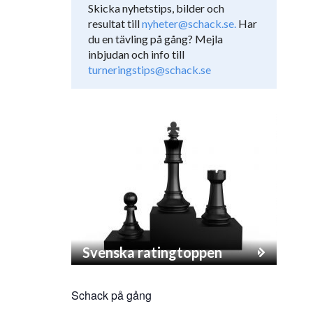
Skicka nyhetstips, bilder och
resultat till
nyheter@schack.se.
Har
du en tävling på gång? Mejla
inbjudan och info till
turneringstips@schack.se
Svenska ratingtoppen
Schack på gång