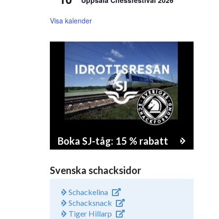
Uppsala Chessfestival 2026
Visa kalender
Boka SJ-tåg: 15 % rabatt
Svenska schacksidor
Schackelina
Schacksnack
Tiger Hillarp