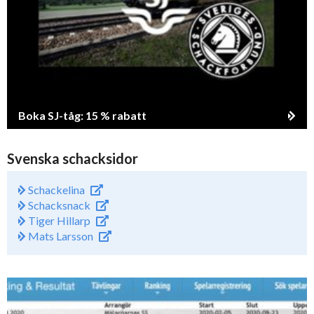
Boka SJ-tåg: 15 % rabatt
Svenska schacksidor
Schackelina
Schacksnack
Tiger Hillarp
Mats Larsson