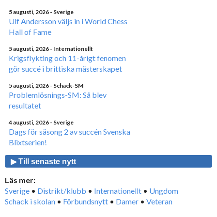
5 augusti, 2026
- Sverige
Ulf Andersson väljs in i World Chess
Hall of Fame
5 augusti, 2026
- Internationellt
Krigsflykting och 11-årigt fenomen
gör succé i brittiska mästerskapet
5 augusti, 2026
- Schack-SM
Problemlösnings-SM: Så blev
resultatet
4 augusti, 2026
- Sverige
Dags för säsong 2 av succén Svenska
Blixtserien!
▶ Till senaste nytt
Läs mer:
Sverige
•
Distrikt/klubb
•
Internationellt
•
Ungdom
Schack i skolan
•
Förbundsnytt
•
Damer
•
Veteran