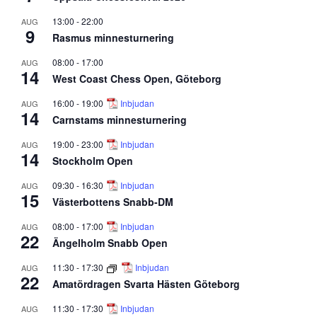
13:00
-
22:00
AUG
9
Rasmus minnesturnering
08:00
-
17:00
AUG
14
West Coast Chess Open, Göteborg
16:00
-
19:00
Inbjudan
AUG
14
Carnstams minnesturnering
19:00
-
23:00
Inbjudan
AUG
14
Stockholm Open
09:30
-
16:30
Inbjudan
AUG
15
Västerbottens Snabb-DM
08:00
-
17:00
Inbjudan
AUG
22
Ängelholm Snabb Open
11:30
-
17:30
Inbjudan
AUG
22
Amatördragen Svarta Hästen Göteborg
11:30
-
17:30
Inbjudan
AUG