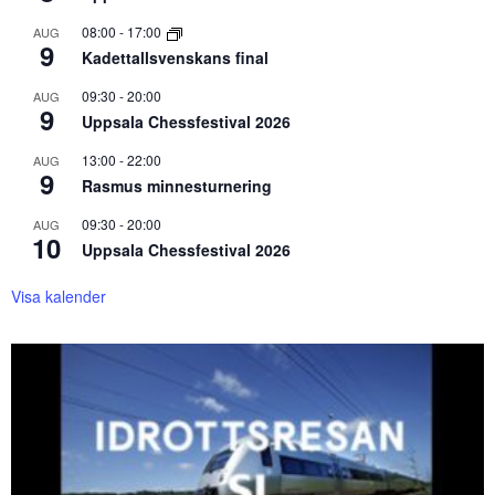
08:00
-
17:00
AUG
9
Kadettallsvenskans final
09:30
-
20:00
AUG
9
Uppsala Chessfestival 2026
13:00
-
22:00
AUG
9
Rasmus minnesturnering
09:30
-
20:00
AUG
10
Uppsala Chessfestival 2026
Visa kalender