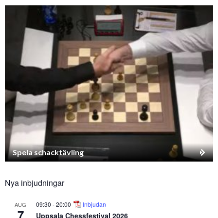
Spela schacktävling
Nya inbjudningar
09:30
-
20:00
Inbjudan
AUG
7
Uppsala Chessfestival 2026