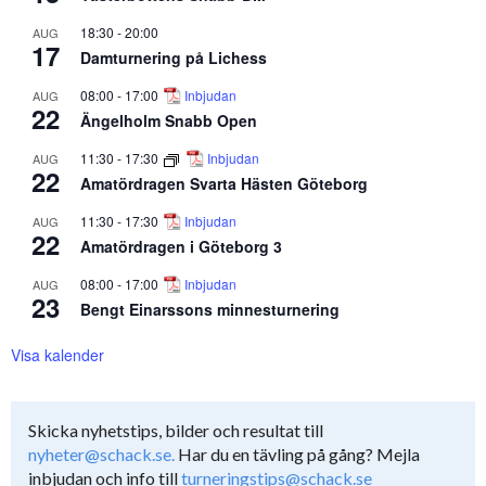
18:30
-
20:00
AUG
17
Damturnering på Lichess
08:00
-
17:00
Inbjudan
AUG
22
Ängelholm Snabb Open
11:30
-
17:30
Inbjudan
AUG
22
Amatördragen Svarta Hästen Göteborg
11:30
-
17:30
Inbjudan
AUG
22
Amatördragen i Göteborg 3
08:00
-
17:00
Inbjudan
AUG
23
Bengt Einarssons minnesturnering
Visa kalender
Skicka nyhetstips, bilder och resultat till
nyheter@schack.se.
Har du en tävling på gång? Mejla
inbjudan och info till
turneringstips@schack.se