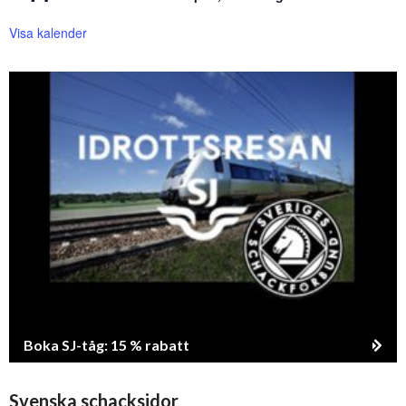
Visa kalender
Boka SJ-tåg: 15 % rabatt
Svenska schacksidor