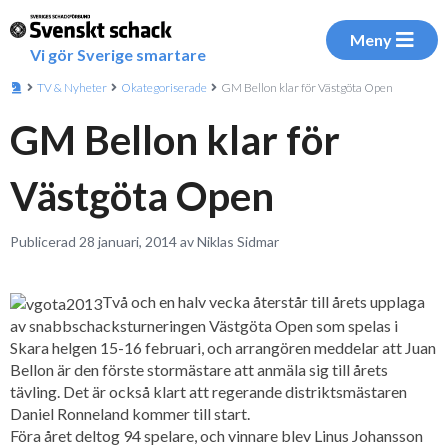
Meny
Vi gör Sverige smartare
TV & Nyheter
Okategoriserade
GM Bellon klar för Västgöta Open
GM Bellon klar för
Västgöta Open
Publicerad 28 januari, 2014 av Niklas Sidmar
Två och en halv vecka återstår till årets upplaga
av snabbschacksturneringen Västgöta Open som spelas i
Skara helgen 15-16 februari, och arrangören meddelar att Juan
Bellon är den förste stormästare att anmäla sig till årets
tävling. Det är också klart att regerande distriktsmästaren
Daniel Ronneland kommer till start.
Föra året deltog 94 spelare, och vinnare blev Linus Johansson