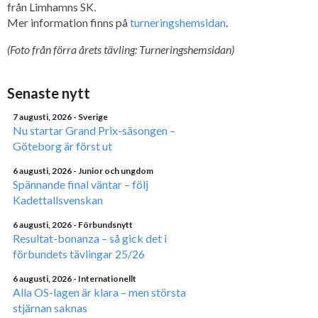
från Limhamns SK.
Mer information finns på
turneringshemsidan
.
(Foto från förra årets tävling: Turneringshemsidan)
Senaste nytt
7 augusti, 2026
- Sverige
Nu startar Grand Prix-säsongen –
Göteborg är först ut
6 augusti, 2026
- Junior och ungdom
Spännande final väntar – följ
Kadettallsvenskan
6 augusti, 2026
- Förbundsnytt
Resultat-bonanza – så gick det i
förbundets tävlingar 25/26
6 augusti, 2026
- Internationellt
Alla OS-lagen är klara – men största
stjärnan saknas