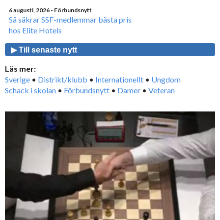
6 augusti, 2026
- Förbundsnytt
Så säkrar SSF-medlemmar bästa pris
hos Elite Hotels
▶ Till senaste nytt
Läs mer:
Sverige
•
Distrikt/klubb
•
Internationellt
•
Ungdom
Schack i skolan
•
Förbundsnytt
•
Damer
•
Veteran