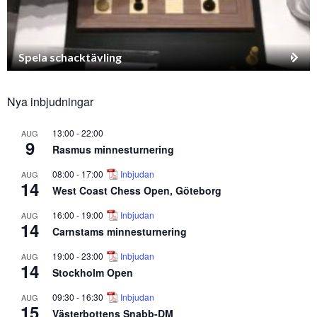
Spela schacktävling
Nya inbjudningar
13:00
-
22:00
AUG
9
Rasmus minnesturnering
08:00
-
17:00
Inbjudan
AUG
14
West Coast Chess Open, Göteborg
16:00
-
19:00
Inbjudan
AUG
14
Carnstams minnesturnering
19:00
-
23:00
Inbjudan
AUG
14
Stockholm Open
09:30
-
16:30
Inbjudan
AUG
15
Västerbottens Snabb-DM