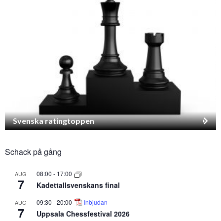
Svenska ratingtoppen
Schack på gång
08:00
-
17:00
AUG
7
Kadettallsvenskans final
09:30
-
20:00
Inbjudan
AUG
7
Uppsala Chessfestival 2026