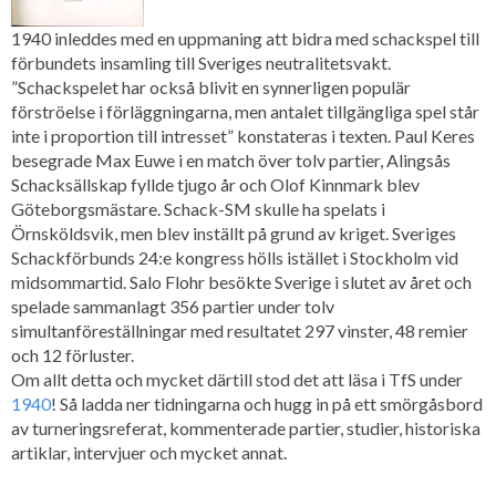
1940 inleddes med en uppmaning att bidra med schackspel till
förbundets insamling till Sveriges neutralitetsvakt.
”Schackspelet har också blivit en synnerligen populär
förströelse i förläggningarna, men antalet tillgängliga spel står
inte i proportion till intresset” konstateras i texten. Paul Keres
besegrade Max Euwe i en match över tolv partier, Alingsås
Schacksällskap fyllde tjugo år och Olof Kinnmark blev
Göteborgsmästare. Schack-SM skulle ha spelats i
Örnsköldsvik, men blev inställt på grund av kriget. Sveriges
Schackförbunds 24:e kongress hölls istället i Stockholm vid
midsommartid. Salo Flohr besökte Sverige i slutet av året och
spelade sammanlagt 356 partier under tolv
simultanföreställningar med resultatet 297 vinster, 48 remier
och 12 förluster.
Om allt detta och mycket därtill stod det att läsa i TfS under
1940
! Så ladda ner tidningarna och hugg in på ett smörgåsbord
av turneringsreferat, kommenterade partier, studier, historiska
artiklar, intervjuer och mycket annat.