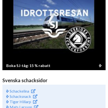
Boka SJ-tåg: 15 % rabatt
Svenska schacksidor
Schackelina
Schacksnack
Tiger Hillarp
Mats Larsson