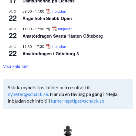
17
Damturnering på Lichess
08:00
-
17:00
Inbjudan
AUG
22
Ängelholm Snabb Open
11:30
-
17:30
Inbjudan
AUG
22
Amatördragen Svarta Hästen Göteborg
11:30
-
17:30
Inbjudan
AUG
22
Amatördragen i Göteborg 3
Visa kalender
Skicka nyhetstips, bilder och resultat till
nyheter@schack.se.
Har du en tävling på gång? Mejla
inbjudan och info till
turneringstips@schack.se