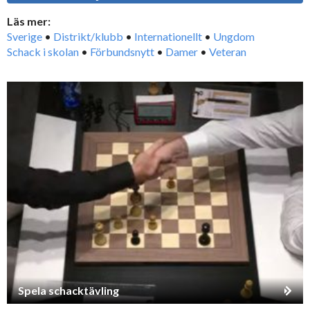
Läs mer:
Sverige
•
Distrikt/klubb
•
Internationellt
•
Ungdom
Schack i skolan
•
Förbundsnytt
•
Damer
•
Veteran
Spela schacktävling