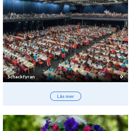
Schackfyran
Läs mer