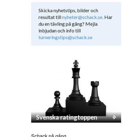
Skicka nyhetstips, bilder och
resultat till
nyheter@schack.se.
Har
du en tävling på gång? Mejla
inbjudan och info till
turneringstips@schack.se
Svenska ratingtoppen
Schack på gång