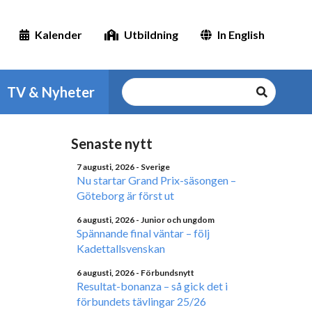
Kalender
Utbildning
In English
TV & Nyheter
Senaste nytt
7 augusti, 2026
- Sverige
Nu startar Grand Prix-säsongen –
Göteborg är först ut
6 augusti, 2026
- Junior och ungdom
Spännande final väntar – följ
Kadettallsvenskan
6 augusti, 2026
- Förbundsnytt
Resultat-bonanza – så gick det i
förbundets tävlingar 25/26