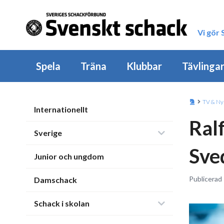
Vi gör
Spela
Träna
Klubbar
Tävlinga
TV & Ny
Internationellt
Ral
Sverige
Sve
Junior och ungdom
Publicerad
Damschack
Schack i skolan